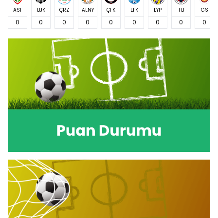
ASF
BJK
ÇRZ
ALNY
ÇFK
EFK
EYP
FB
GS
0
0
0
0
0
0
0
0
0