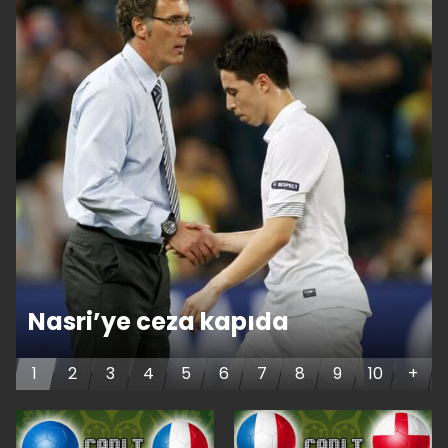
Nasri’ye ceza kapıda
1
2
3
4
5
6
7
8
9
10
+