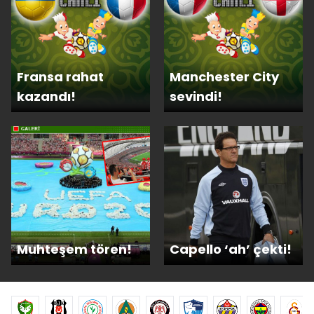
Fransa rahat
Manchester City
kazandı!
sevindi!
Muhteşem tören!
Capello ‘ah’ çekti!