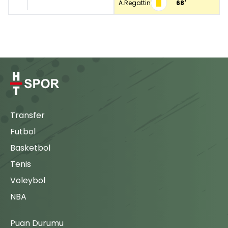
A.Regattin
68'
Korner
Ozan
75'
Svit Seslar ile
Eren
Eyüpspor
90'
Fredy
takımı köşe
75'
S.Seslar
vuruşu
kullanacak.
T.Verheijdt
75'
Ahmet
Korner
Recep
86'
Sinan
Adrien
Transfer
Regattin ile
Mehmet
90'
Eyüpspor
Murat
86'
Futbol
Melih
takımı köşe
Basketbol
vuruşu
Geraldo
kullanacak.
90'
Ahmet
Tenis
İlhan
Voleybol
Oyuna
Ferhat
90'
M.Ologo
NBA
Girme
Ahlatcı
Maç Tamamlandı
Çorum FK
Puan Durumu