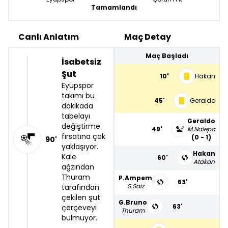
Tamamlandı
Canlı Anlatım
Maç Detay
Maç Başladı
İsabetsiz
Şut
10'
Hakan
Eyüpspor
takımı bu
45'
Geraldo
dakikada
tabelayı
Geraldo
değiştirme
49'
M.Nalepa
fırsatına çok
(0 - 1)
90'
yaklaşıyor.
Hakan
Kale
60'
Atakan
ağzından
Thuram
P.Ampem
63'
S.Saiz
tarafından
çekilen şut
G.Bruno
63'
çerçeveyi
Thuram
bulmuyor.