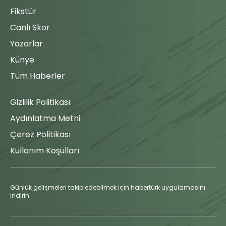
takımının
Fikstür
teknik
direktörü,
Canlı Skor
oyuncu
değişikliği ile
Yazarlar
90'
maça
Künye
müdahale
ediyor.
Tüm Haberler
Ferhat
Yazgan
Gizlilik Politikası
çıkıyor ve
yerine
Aydınlatma Metni
Michael
Ologo oyuna
Çerez Politikası
giriyor.
Kullanım Koşulları
Oyuna
Girme
Günlük gelişmeleri takip edebilmek için habertürk uygulamasını
Ahlatcı
indirin
Çorum FK
takımının
teknik