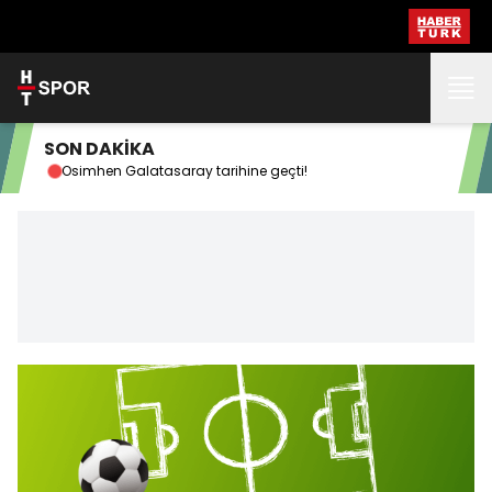
SON DAKİKA
Osimhen Galatasaray tarihine geçti!
G.Sa