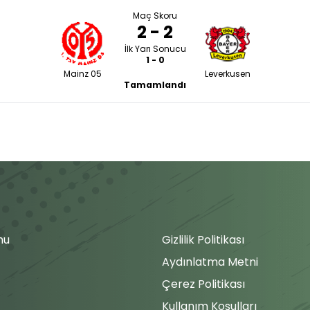
Maç Skoru
2 - 2
İlk Yarı Sonucu
1 - 0
Mainz 05
Leverkusen
Tamamlandı
mu
Gizlilik Politikası
Aydınlatma Metni
Çerez Politikası
Kullanım Koşulları