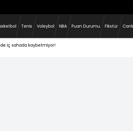
asketbol
Tenis
Voleybol
NBA
Puan Durumu
Fikstür
Canlı
igde iç sahada kaybetmiyor!