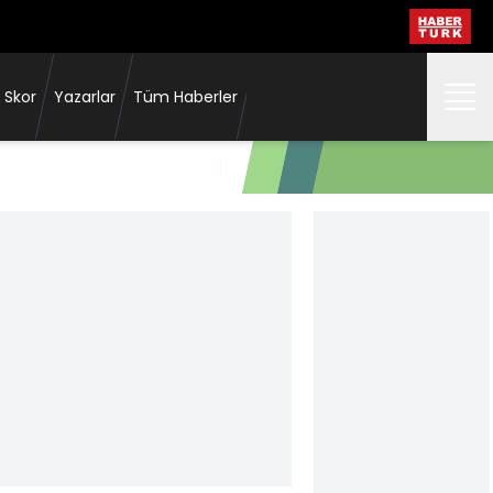
 Skor
Yazarlar
Tüm Haberler
"Üçüncü gole kadar hep zor geçti