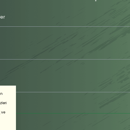
er
in
leri
’
ve