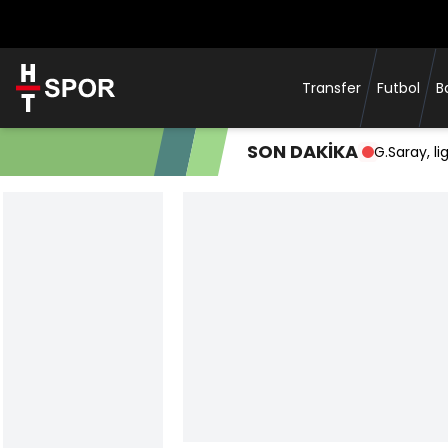
Transfer
Futbol
B
SON DAKİKA
eğiz"
G.Saray, l