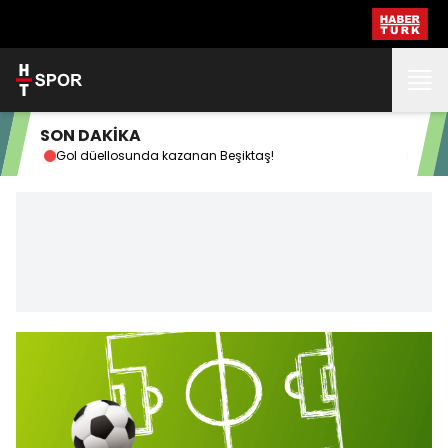
SON DAKİKA
Gol düellosunda kazanan Beşiktaş!
Beş