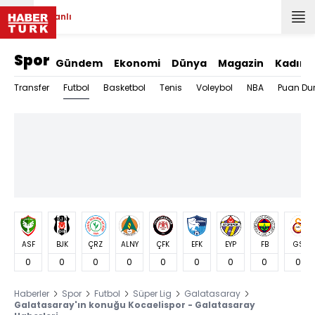
Canlı
Spor
Gündem
Ekonomi
Dünya
Magazin
Kadın
Futbol
Transfer
Basketbol
Tenis
Voleybol
NBA
Puan Du
ASF
BJK
ÇRZ
ALNY
ÇFK
EFK
EYP
FB
GS
0
0
0
0
0
0
0
0
0
Haberler
Spor
Futbol
Süper Lig
Galatasaray
Galatasaray'ın konuğu Kocaelispor - Galatasaray