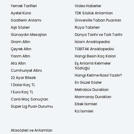
Yemek Tarifleri
Video Haberler
Ayetel Kürsi
TDK Sözlük Anlamları
Saatlerin Anlamı
Üniversite Taban Puanları
Aşk Sözleri
Rüya Tabirleri
Günaydın Mesajları
Dünya Tarihi ve Türk Tarihi
Gram Altın
İslam Ansiklopedisi
Çeyrek Altın
TÜBİTAK Ansiklopedisi
Yarım Altın
Hangi Besin Kaç Kalori
Ata Altın
Eş Anlamlı Kelimeler
Sözlüğü
Cumhuriyet Altını
Hangi Kelime Nasıl Yazılır?
22 Ayar Bilezik
En Güzel Sözler
1 Dolar Kaç TL
Metrobüs Durakları
1 Euro Kaç TL
Marmaray Durakları
Canlı Maç Sonuçları
Erkek İsimleri
Süper Lig Puan Durumu
Kız İsimleri
Atasözleri ve Anlamları