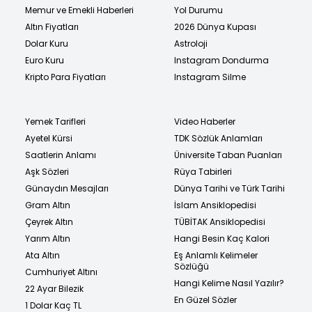
Memur ve Emekli Haberleri
Yol Durumu
Altın Fiyatları
2026 Dünya Kupası
Dolar Kuru
Astroloji
Euro Kuru
Instagram Dondurma
Kripto Para Fiyatları
Instagram Silme
Yemek Tarifleri
Video Haberler
Ayetel Kürsi
TDK Sözlük Anlamları
Saatlerin Anlamı
Üniversite Taban Puanları
Aşk Sözleri
Rüya Tabirleri
Günaydın Mesajları
Dünya Tarihi ve Türk Tarihi
Gram Altın
İslam Ansiklopedisi
Çeyrek Altın
TÜBİTAK Ansiklopedisi
Yarım Altın
Hangi Besin Kaç Kalori
Ata Altın
Eş Anlamlı Kelimeler
Sözlüğü
Cumhuriyet Altını
Hangi Kelime Nasıl Yazılır?
22 Ayar Bilezik
En Güzel Sözler
1 Dolar Kaç TL