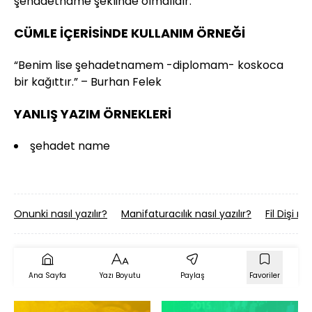
şehadetname şeklinde olmalıdır.
CÜMLE İÇERİSİNDE KULLANIM ÖRNEĞİ
“Benim lise şehadetnamem -diplomam- koskoca
bir kağıttır.” – Burhan Felek
YANLIŞ YAZIM ÖRNEKLERİ
şehadet name
Onunki nasıl yazılır?
Manifaturacılık nasıl yazılır?
Fil Dişi nas
Ana Sayfa
Yazı Boyutu
Paylaş
Favoriler