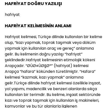
HAFRİYAT DOĞRU YAZILIŞI
hafriyat
HAFRİYAT KELİMESİNİN ANLAMI
Hafriyat kelimesi, Türkçe dilinde kullanılan bir kelime
olup, “kazı yapmak, toprak taşımak veya döküm
yapmak için kullanılan araç ve gereç” anlamına
gelir. Bu kelimenin doğru yazılışı “hafriyat”
şeklindedir.Hafriyat kelimesinin etimolojik kökeni
Arapçadır. “Ø­ÙØ±ÙØ§Øª” (hafriyat) kelimesi
Arapça “hafara” kökünden türetilmiştir. “Hafara”
kelimesi “kazmak, kazı yapmak” anlamına
gelir.Türkçe dilinde hafriyat kelimesi özellikle inşaat,
yol yapımı, madencilik ve benzeri alanlarda sıkça
kullanılan bir terimdir. Bu kelime, inşaat sektöründe
kazı ve toprak taşımak için kullanılan iş makineleri,
kamyonlar ve bu tür alanlarla ilgilenen