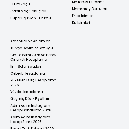
Metrobüs Durakları
1 Euro Kaç TL
Marmaray Durakları
Canlı Maç Sonuçları
Erkek İsimleri
Süper Lig Puan Durumu
Kız İsimleri
Atasözleri ve Anlamları
Türkçe Deyimler Sözlüğü
Çin Takvimi 2026 ve Bebek
Cinsiyeti Hesaplama
İETT Sefer Saatleri
Gebelik Hesaplama
Yükselen Burç Hesaplama
2026
Yüzde Hesaplama
Geçmiş Döviz Fiyatları
Adım Adım Instagram
Hesap Dondurma 2026
Adım Adım Instagram
Hesap Silme 2026
Resmi Tatil Takvimi 2026