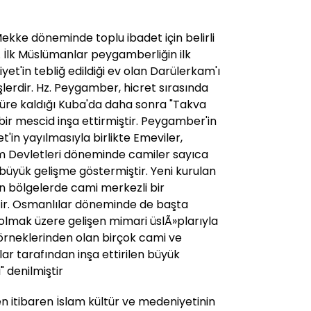
e Mekke döneminde toplu ibadet için belirli
r. İlk Müslümanlar peygamberliğin ilk
yet'in tebliğ edildiği ev olan Darülerkam'ı
şlerdir. Hz. Peygamber, hicret sırasında
üre kaldığı Kuba'da daha sonra "Takva
 bir mescid inşa ettirmiştir. Peygamber'in
'in yayılmasıyla birlikte Emeviler,
am Devletleri döneminde camiler sayıca
büyük gelişme göstermiştir. Yeni kurulan
en bölgelerde cami merkezli bir
tir. Osmanlılar döneminde de başta
 olmak üzere gelişen mimari üslÃ»plarıyla
 örneklerinden olan birçok cami ve
ar tarafından inşa ettirilen büyük
" denilmiştir
n itibaren İslam kültür ve medeniyetinin