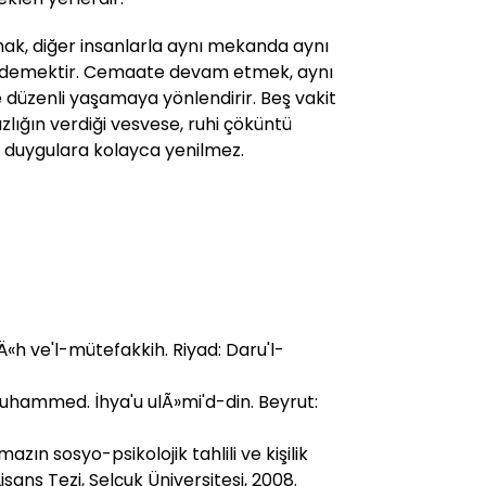
k, diğer insanlarla aynı mekanda aynı
 demektir. Cemaate devam etmek, aynı
ve düzenli yaşamaya yönlendirir. Beş vakit
zlığın verdiği vesvese, ruhi çöküntü
z duygulara kolayca yenilmez.
Ä«h ve'l-mütefakkih. Riyad: Daru'l-
uhammed. İhya'u ulÃ»mi'd-din. Beyrut:
azın sosyo-psikolojik tahlili ve kişilik
Lisans Tezi, Selçuk Üniversitesi, 2008.