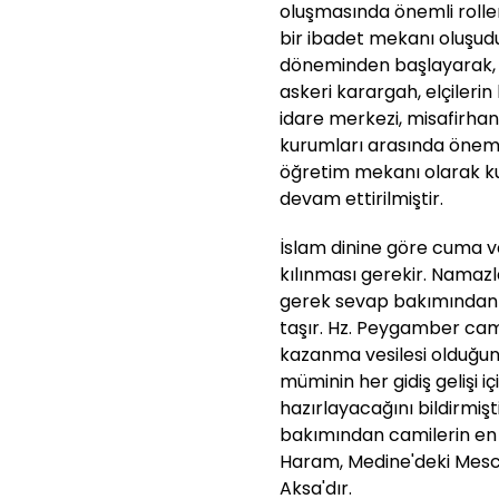
oluşmasında önemli roller
bir ibadet mekanı oluşu
döneminden başlayarak, e
askeri karargah, elçileri
idare merkezi, misafirhan
kurumları arasında önemli
öğretim mekanı olarak ku
devam ettirilmiştir.
İslam dinine göre cuma 
kılınması gerekir. Namaz
gerek sevap bakımından
taşır. Hz. Peygamber cam
kazanma vesilesi olduğun
müminin her gidiş gelişi i
hazırlayacağını bildirmişt
bakımından camilerin en f
Haram, Medine'deki Mesci
Aksa'dır.