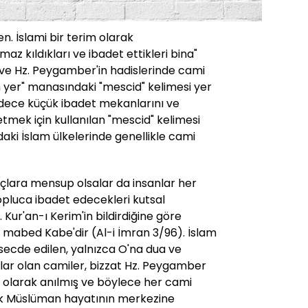
n. İslami bir terim olarak
az kıldıkları ve ibadet ettikleri bina"
 ve Hz. Peygamber'in hadislerinde cami
n yer" manasındaki "mescid" kelimesi yer
dece küçük ibadet mekanlarını ve
etmek için kullanılan "mescid" kelimesi
aki İslam ülkelerinde genellikle cami
nçlara mensup olsalar da insanlar her
topluca ibadet edecekleri kutsal
 Kur'an-ı Kerim'in bildirdiğine göre
ilk mabed Kabe'dir (Al-i İmran 3/96). İslam
 secde edilen, yalnızca O'na dua ve
lar olan camiler, bizzat Hz. Peygamber
i' olarak anılmış ve böylece her cami
erek Müslüman hayatının merkezine