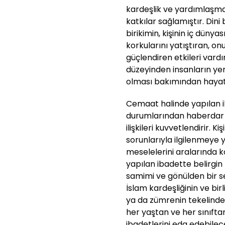
kardeşlik ve yardımlaşma
katkılar sağlamıştır. Dini
birikimin, kişinin iç düny
korkularını yatıştıran, onu 
güçlendiren etkileri vard
düzeyinden insanların yen
olması bakımından haya
Cemaat halinde yapılan iba
durumlarından haberdar 
ilişkileri kuvvetlendirir. Ki
sorunlarıyla ilgilenmeye
meselelerini aralarında k
yapılan ibadette belirgin 
samimi ve gönülden bir se
İslam kardeşliğinin ve birl
ya da zümrenin tekelinde 
her yaştan ve her sınıfta
ibadetlerini eda edebilece