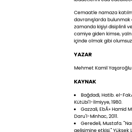
Cemaatle namaza katılma
davranışlarda bulunmak
zamanda kişiyi disiplinli 
camiye giden kimse, yalnı
içinde olmak gibi olumsu
YAZAR
Mehmet Kamil Yaşaroğlu
KAYNAK
Bağdadi, Hatib. el-Fak
Kütübi'l-İlmiyye, 1980.
Gazzali, EbÃ» Hamid M
Daru'l-Minhac, 2011.
Geredeli, Mustafa. "Nam
gelişimine etkisi." Yüksek 