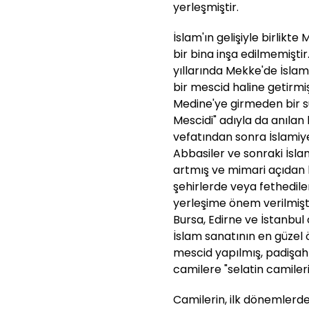
yerleşmiştir.
İslam'ın gelişiyle birlikt
bir bina inşa edilmemişti
yıllarında Mekke'de İslami
bir mescid haline getirmi
Medine'ye girmeden bir s
Mescidi" adıyla da anılan
vefatından sonra İslamiyet
Abbasiler ve sonraki İsl
artmış ve mimari açıdan 
şehirlerde veya fethedil
yerleşime önem verilmiş
Bursa, Edirne ve İstanbul
İslam sanatının en güzel
mescid yapılmış, padişahl
camilere "selatin camileri
Camilerin, ilk dönemlerde