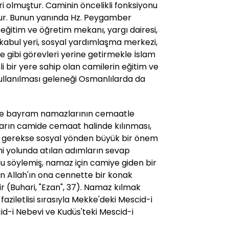
i olmuştur. Caminin öncelikli fonksiyonu
dur. Bunun yanında Hz. Peygamber
ğitim ve öğretim mekanı, yargı dairesi,
n kabul yeri, sosyal yardımlaşma merkezi,
e gibi görevleri yerine getirmekle İslam
 bir yere sahip olan camilerin eğitim ve
llanılması geleneği Osmanlılarda da
ve bayram namazlarının cemaatle
ların camide cemaat halinde kılınması,
 gerekse sosyal yönden büyük bir önem
i yolunda atılan adımların sevap
u söylemiş, namaz için camiye giden bir
çin Allah'ın ona cennette bir konak
ir (Buhari, "Ezan", 37). Namaz kılmak
aziletlisi sırasıyla Mekke'deki Mescid-i
d-i Nebevi ve Kudüs'teki Mescid-i