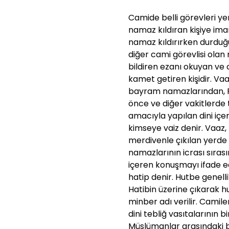
Camide belli görevleri ye
namaz kıldıran kişiye im
namaz kıldırırken durduğu 
diğer cami görevlisi olan
bildiren ezanı okuyan 
kamet getiren kişidir. Va
bayram namazlarından, 
önce ve diğer vakitlerd
amacıyla yapılan dini iç
kimseye vaiz denir. Vaaz,
merdivenle çıkılan yerde
namazlarının icrası sıras
içeren konuşmayı ifade 
hatip denir. Hutbe genel
Hatibin üzerine çıkarak
minber adı verilir. Camil
dini tebliğ vasıtalarının 
Müslümanlar arasındaki b