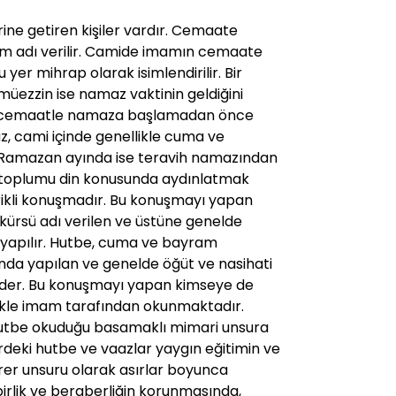
rine getiren kişiler vardır. Cemaate
am adı verilir. Camide imamın cemaate
yer mihrap olarak isimlendirilir. Bir
 müezzin ise namaz vaktinin geldiğini
ve cemaatle namaza başlamadan önce
az, cami içinde genellikle cuma ve
Ramazan ayında ise teravih namazından
e toplumu din konusunda aydınlatmak
erikli konuşmadır. Bu konuşmayı yapan
 kürsü adı verilen ve üstüne genelde
 yapılır. Hutbe, cuma ve bayram
ında yapılan ve genelde öğüt ve nasihati
eder. Bu konuşmayı yapan kimseye de
likle imam tarafından okunmaktadır.
 hutbe okuduğu basamaklı mimari unsura
erdeki hutbe ve vaazlar yaygın eğitimin ve
birer unsuru olarak asırlar boyunca
irlik ve beraberliğin korunmasında,