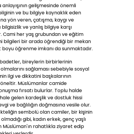
 anlayışının gelişmesinde önemli
 bilginin ve bu bilgiye kaynaklık eden
asına yön veren, çatışma, kaygı ve
bilgisizlik ve yanlış bilgiye karşı
ır. Cami her yaş grubundan ve eğitim
i bilgileri bir arada öğrendiği bir mekan
t boyu öğrenme imkanı da sunmaktadır.
detler, bireylerin birbirlerinin
olmalarını sağlaması sebebiyle sosyal
şinin ilgi ve dikkatini başkalarının
 yöneltir. Müslümanlar camide
onuşma fırsatı bulurlar. Toplu halde
hale gelen kardeşlik ve dostluk hissi
vgi ve bağlılığın doğmasına vesile olur.
ikteliğin sembolü olan camiler, bir kişinin
olmadığı gibi, kadın erkek, genç yaşlı
n Müslüman'ın rahatlıkla ziyaret edip
kleri yerlerdir.