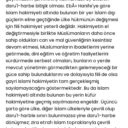
daru'l-harbe bitişik olması. EbÃ» Hanife'ye göre
İslam hakimiyeti altında bulunan bir yer İslam dışı
güçlerin eline geçtiğinde ülke hükmünün değişmesi
için fiili hakimiyet yeterli değildir. Hakimiyetin el
değiştirmesiyle birlikte Müslümanların daha önce
sahip oldukları can ve mal güvenliğinin kesintisiz
devam etmesi, Müslümanların ibadetlerini yerine
getirmede, dini eğitim ve öğretim faaliyetlerini
sürdürmede serbest olmaları, bunların o yerde
mevcut yönetimin görmezlikten gelemeyeceği bir
güce sahip bulunduklarını ve dolayısıyla fiili de olsa
gayri İslami hakimiyetin tam gerçekleşmiş
sayılamayacağını göstermektedir. Bu da İslam
hakimiyeti altında bulunan bu yerin küfür
hakimiyetine geçmiş sayılmasına engeldir. Üçüncü
şarta göre ülke, diğer İslam ülkeleriyle çevrili olup
daru'l-harble sınırı bulunmazsa yine daru'l-harbe
dönüşmez; zira etrafı İslam topraklarıyla çevrili