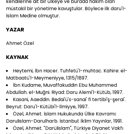
kendilerine ait bir ülkeye ve burada hakim olan
müstakil bir yönetime kavuştular. Böylece ilk daru'l-
İslam Medine olmuştur.
YAZAR
Ahmet Özel
KAYNAK
Heytemi, İbn Hacer. Tuhfetü'l-muhtac. Kahire: el-
Matbaatü'l-Meymeniyye, 1315/1897.
İbn Kudame, Muvaffakuddin Ebu Muhammed
Abdullah. el-Muğni. Riyad: Daru Alemi'l-Kütüb, 1997.
Kasani, Aaeddin. Bedai'ü's-sanai' fi tertibi'ş-şerai'.
Beyrut: Daru'l-Kütübi'l-İlmiyye, 1997.
Özel, Ahmet. İslam Hukukunda Ülke Kavramı:
Darulislam-Darulharb. İstanbul: İklim Yayınlar, 1991.
Özel, Ahmet. "Darülislam", Türkiye Diyanet Vakfı