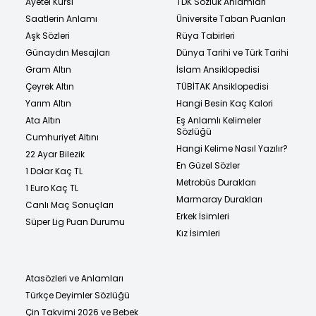
Ayetel Kürsi
TDK Sözlük Anlamları
Saatlerin Anlamı
Üniversite Taban Puanları
Aşk Sözleri
Rüya Tabirleri
Günaydın Mesajları
Dünya Tarihi ve Türk Tarihi
Gram Altın
İslam Ansiklopedisi
Çeyrek Altın
TÜBİTAK Ansiklopedisi
Yarım Altın
Hangi Besin Kaç Kalori
Ata Altın
Eş Anlamlı Kelimeler
Sözlüğü
Cumhuriyet Altını
Hangi Kelime Nasıl Yazılır?
22 Ayar Bilezik
En Güzel Sözler
1 Dolar Kaç TL
Metrobüs Durakları
1 Euro Kaç TL
Marmaray Durakları
Canlı Maç Sonuçları
Erkek İsimleri
Süper Lig Puan Durumu
Kız İsimleri
Atasözleri ve Anlamları
Türkçe Deyimler Sözlüğü
Çin Takvimi 2026 ve Bebek