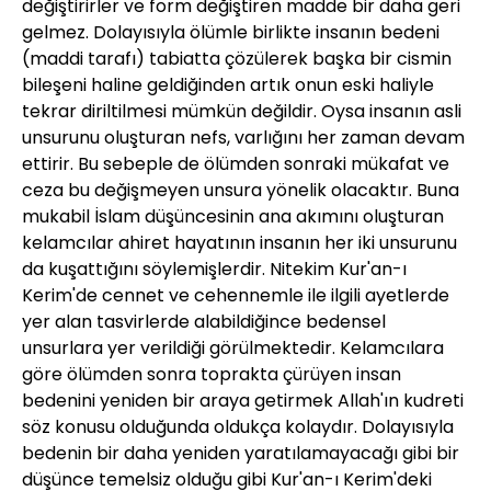
değiştirirler ve form değiştiren madde bir daha geri
gelmez. Dolayısıyla ölümle birlikte insanın bedeni
(maddi tarafı) tabiatta çözülerek başka bir cismin
bileşeni haline geldiğinden artık onun eski haliyle
tekrar diriltilmesi mümkün değildir. Oysa insanın asli
unsurunu oluşturan nefs, varlığını her zaman devam
ettirir. Bu sebeple de ölümden sonraki mükafat ve
ceza bu değişmeyen unsura yönelik olacaktır. Buna
mukabil İslam düşüncesinin ana akımını oluşturan
kelamcılar ahiret hayatının insanın her iki unsurunu
da kuşattığını söylemişlerdir. Nitekim Kur'an-ı
Kerim'de cennet ve cehennemle ile ilgili ayetlerde
yer alan tasvirlerde alabildiğince bedensel
unsurlara yer verildiği görülmektedir. Kelamcılara
göre ölümden sonra toprakta çürüyen insan
bedenini yeniden bir araya getirmek Allah'ın kudreti
söz konusu olduğunda oldukça kolaydır. Dolayısıyla
bedenin bir daha yeniden yaratılamayacağı gibi bir
düşünce temelsiz olduğu gibi Kur'an-ı Kerim'deki