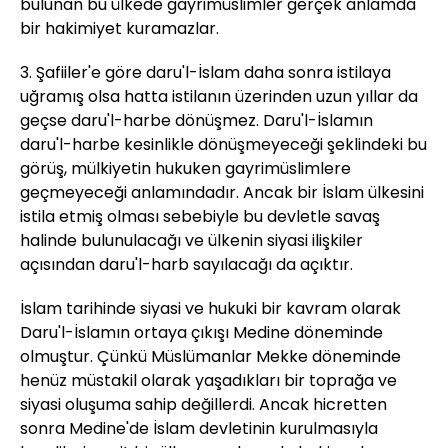
bulunan bu ülkede gayrimüslimler gerçek anlamda
bir hakimiyet kuramazlar.
3. Şafiiler'e göre daru'l-İslam daha sonra istilaya
uğramış olsa hatta istilanın üzerinden uzun yıllar da
geçse daru'l-harbe dönüşmez. Daru'l-İslamın
daru'l-harbe kesinlikle dönüşmeyeceği şeklindeki bu
görüş, mülkiyetin hukuken gayrimüslimlere
geçmeyeceği anlamındadır. Ancak bir İslam ülkesini
istila etmiş olması sebebiyle bu devletle savaş
halinde bulunulacağı ve ülkenin siyasi ilişkiler
açısından daru'l-harb sayılacağı da açıktır.
İslam tarihinde siyasi ve hukuki bir kavram olarak
Daru'l-İslamın ortaya çıkışı Medine döneminde
olmuştur. Çünkü Müslümanlar Mekke döneminde
henüz müstakil olarak yaşadıkları bir toprağa ve
siyasi oluşuma sahip değillerdi. Ancak hicretten
sonra Medine'de İslam devletinin kurulmasıyla