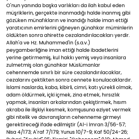
O'nun yanında başka varlıkları da ilah kabul eden
müşriklerin, gerçekte inanmadığı halde inanmış gibi
gözüken münafıkların ve inandığı halde iman ettiği
yaratıcının emirlerini çiğneyen günahkar müminlerin
öldükten sonra ahirette cezalandırılacakları yerdir.
Allah'a ve Hz. Muhammed'in (s.a.v.)
peygamberliğine iman ettiği halde ibadetlerini
yerine getirmemiş, kul hakkı yemiş veya insanlara
zulmetmiş olan günahkar Müslümanlar
cehennemde sınırlı bir süre cezalandırılacaklar,
cezalarını çektikten sonra cennete konulacaklardır.
İslami naslarda, kaba, kibirli, cimri, katı yürekli olmak,
adam öldürmek, içki içmek, zina etmek, hırsızlık
yapmak, insanları arkalarından çekiştirmek, hısım
akraba ile ilişkiyi kesmek, komşusuna eziyet vermek
gibi nitelik ve davranışların cehenneme girmeyi
gerektireceği ifade edilmiştir (Al-i İmran 3/56-57;
Nisa 4/173; A'raf 7/179; Yunus 10/7-9; Kaf 50/24-26;