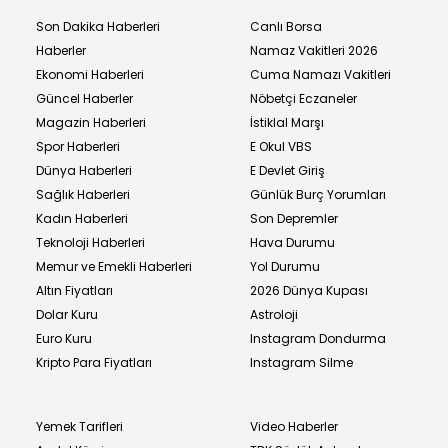
Son Dakika Haberleri
Canlı Borsa
Haberler
Namaz Vakitleri 2026
Ekonomi Haberleri
Cuma Namazı Vakitleri
Güncel Haberler
Nöbetçi Eczaneler
Magazin Haberleri
İstiklal Marşı
Spor Haberleri
E Okul VBS
Dünya Haberleri
E Devlet Giriş
Sağlık Haberleri
Günlük Burç Yorumları
Kadın Haberleri
Son Depremler
Teknoloji Haberleri
Hava Durumu
Memur ve Emekli Haberleri
Yol Durumu
Altın Fiyatları
2026 Dünya Kupası
Dolar Kuru
Astroloji
Euro Kuru
Instagram Dondurma
Kripto Para Fiyatları
Instagram Silme
Yemek Tarifleri
Video Haberler