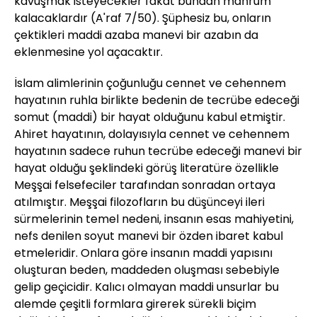
kavuşmak isteyecekler fakat bundan mahrum
kalacaklardır (A'raf 7/50). Şüphesiz bu, onların
çektikleri maddi azaba manevi bir azabın da
eklenmesine yol açacaktır.
İslam alimlerinin çoğunluğu cennet ve cehennem
hayatının ruhla birlikte bedenin de tecrübe edeceği
somut (maddi) bir hayat olduğunu kabul etmiştir.
Ahiret hayatının, dolayısıyla cennet ve cehennem
hayatının sadece ruhun tecrübe edeceği manevi bir
hayat olduğu şeklindeki görüş literatüre özellikle
Meşşai felsefeciler tarafından sonradan ortaya
atılmıştır. Meşşai filozofların bu düşünceyi ileri
sürmelerinin temel nedeni, insanın esas mahiyetini,
nefs denilen soyut manevi bir özden ibaret kabul
etmeleridir. Onlara göre insanın maddi yapısını
oluşturan beden, maddeden oluşması sebebiyle
gelip geçicidir. Kalıcı olmayan maddi unsurlar bu
alemde çeşitli formlara girerek sürekli biçim