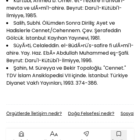
Kurtubi, Ahmed b. Ömer. et-Tezkire fi ahvali'l-
mevta ve ulÃ»mi'l-ahire. Beyrut: Daru'l-Kütübi'l-
İlmiyye, 1985.
Salih, Subhi. Ölümden Sonra Diriliş: Ayet ve
Hadislerle Cennet/Cehennem. Çev. Şerafeddin
Gölcük. İstanbul: Kayıhan Yayınevi, 1981.
SüyÃ»ti, Celaleddin. el-BüdÃ»rü's-safire fi ulÃ»mi'l-
ahire. Yay. Haz. EbÃ» Abdullah Muhammed eş-Şafii.
Beyrut: Daru'l-Kütübi'l-İlmiyye, 1996.
Şahin, M. Süreyya ve Bekir Topaloğlu. "Cennet."
TDV İslam Ansiklopedisi VII içinde. İstanbul: Türkiye
Diyanet Vakfı Yayınları, 1993. 374-386.
Örgütlerde İ̇leti̇şi̇m nedir?
Doğa Felsefesi̇ nedir?
Sosyali̇