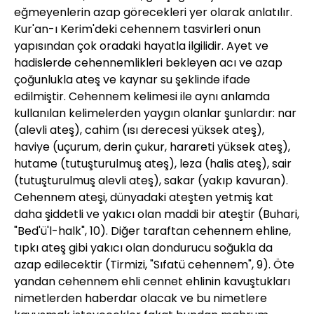
eğmeyenlerin azap görecekleri yer olarak anlatılır.
Kur'an-ı Kerim'deki cehennem tasvirleri onun
yapısından çok oradaki hayatla ilgilidir. Ayet ve
hadislerde cehennemlikleri bekleyen acı ve azap
çoğunlukla ateş ve kaynar su şeklinde ifade
edilmiştir. Cehennem kelimesi ile aynı anlamda
kullanılan kelimelerden yaygın olanlar şunlardır: nar
(alevli ateş), cahim (ısı derecesi yüksek ateş),
haviye (uçurum, derin çukur, harareti yüksek ateş),
hutame (tutuşturulmuş ateş), leza (halis ateş), sair
(tutuşturulmuş alevli ateş), sakar (yakıp kavuran).
Cehennem ateşi, dünyadaki ateşten yetmiş kat
daha şiddetli ve yakıcı olan maddi bir ateştir (Buhari,
"Bed'ü'l-halk", 10). Diğer taraftan cehennem ehline,
tıpkı ateş gibi yakıcı olan dondurucu soğukla da
azap edilecektir (Tirmizi, "Sıfatü cehennem", 9). Öte
yandan cehennem ehli cennet ehlinin kavuştukları
nimetlerden haberdar olacak ve bu nimetlere