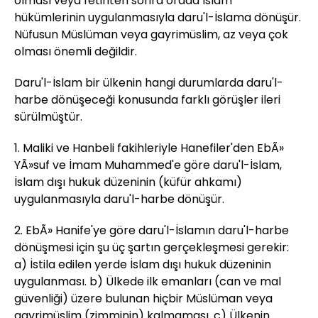
olması veya fetihten sonra orada İslam
hükümlerinin uygulanmasıyla daru'l-İslama dönüşür.
Nüfusun Müslüman veya gayrimüslim, az veya çok
olması önemli değildir.
Daru'l-İslam bir ülkenin hangi durumlarda daru'l-
harbe dönüşeceği konusunda farklı görüşler ileri
sürülmüştür.
1. Maliki ve Hanbeli fakihleriyle Hanefiler'den EbÃ»
YÃ»suf ve İmam Muhammed'e göre daru'l-İslam,
İslam dışı hukuk düzeninin (küfür ahkamı)
uygulanmasıyla daru'l-harbe dönüşür.
2. EbÃ» Hanife'ye göre daru'l-İslamın daru'l-harbe
dönüşmesi için şu üç şartın gerçekleşmesi gerekir:
a) İstila edilen yerde İslam dışı hukuk düzeninin
uygulanması. b) Ülkede ilk emanları (can ve mal
güvenliği) üzere bulunan hiçbir Müslüman veya
gayrimüslim (zimminin) kalmaması. c) Ülkenin