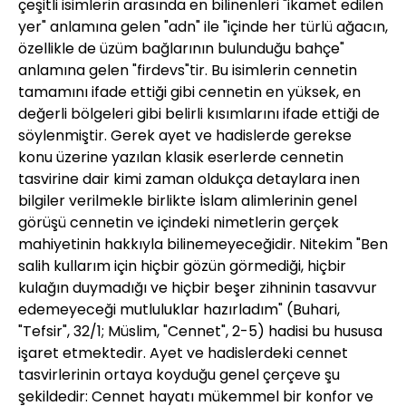
çeşitli isimlerin arasında en bilinenleri "ikamet edilen
yer" anlamına gelen "adn" ile "içinde her türlü ağacın,
özellikle de üzüm bağlarının bulunduğu bahçe"
anlamına gelen "firdevs"tir. Bu isimlerin cennetin
tamamını ifade ettiği gibi cennetin en yüksek, en
değerli bölgeleri gibi belirli kısımlarını ifade ettiği de
söylenmiştir. Gerek ayet ve hadislerde gerekse
konu üzerine yazılan klasik eserlerde cennetin
tasvirine dair kimi zaman oldukça detaylara inen
bilgiler verilmekle birlikte İslam alimlerinin genel
görüşü cennetin ve içindeki nimetlerin gerçek
mahiyetinin hakkıyla bilinemeyeceğidir. Nitekim "Ben
salih kullarım için hiçbir gözün görmediği, hiçbir
kulağın duymadığı ve hiçbir beşer zihninin tasavvur
edemeyeceği mutluluklar hazırladım" (Buhari,
"Tefsir", 32/1; Müslim, "Cennet", 2-5) hadisi bu hususa
işaret etmektedir. Ayet ve hadislerdeki cennet
tasvirlerinin ortaya koyduğu genel çerçeve şu
şekildedir: Cennet hayatı mükemmel bir konfor ve