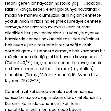
refahı içeren bir hayattır; hastalık, yaşlılık, sakatlık,
fakirlik, kavga, keder, elem gibi dünya hayatındaki
maddi ve manevi olumsuzlukların hiçbiri cennette
yoktur; Allah'ın rızasına erişmek suretiyle cennete
girmeye hak kazanan mümin kullara burada
diledikleri her şey verilecektir. Bu yönüyle ayet ve
hadislerde cennet hakkındaki tasvirleri müminleri
bekleyen eşsiz nimetlerin birer örneği olarak
görmek gerekir. Cennete girmeye hak kazanmış bir
mümin orada dilediği gibi bir hayata kavuşacaktır."
(Zuhruf 43/71) Hiç şüphesiz cennette kavuşulacak
en büyük ikram ise Allah'ı görmek (rüyetullah)
olacaktır. (Tirmizi, "Sıfatü'l-cenne", 16. Ayrıca bkz.
Kıyame 75/22-23).
Cennetin zıt kutbunda yer alan cehennem ise
sonsuz bir acı ve azap mekanı olarak nitelendirilir.
Kur'an-ı Kerim'de cehennem, kafirlerin,
münafıkların, zalimlerin, gerçeğe boyun