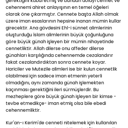
gerektiğini kabul etmiş ve bundan dolayı cennet ve
cehennemi ahiret anlayışının en temel öğeleri
olarak öne çıkarmıştır. Cennete başta Allah olmak
üzere iman esaslarının hepsine inanan mümin kullar
girecektir. Ana gövdesini Ehl-i sünnet alimlerinin
oluşturduğu İslam alimlerinin büyük çoğunluğuna
göre büyük günah işleyen bir mümin nihayetinde
cennetliktir. Allah dilerse onu affeder dilerse
günahları karşılığında cehennemde cezalandırır
fakat cezalandırdıktan sonra cennete koyar.
Hariciler ve Mutezile alimleri ise bir kulun cennetlik
olabilmesi için sadece iman etmenin yeterli
olmadığını, aynı zamanda günah işlemekten
kaçınması gerektiğini ileri sürmüşlerdir. Bu
mezheplere göre büyük günah işleyen bir kimse -
tevbe etmedikçe- iman etmiş olsa bile ebedi
cehennemliktir.
Kur'an-ı Kerim'de cenneti nitelemek için kullanılan