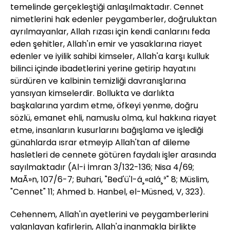
temelinde gerçekleştiği anlaşılmaktadır. Cennet
nimetlerini hak edenler peygamberler, doğruluktan
ayrılmayanlar, Allah rızası için kendi canlarını feda
eden şehitler, Allah'ın emir ve yasaklarına riayet
edenler ve iyilik sahibi kimseler, Allah'a karşı kulluk
bilinci içinde ibadetlerini yerine getirip hayatını
sürdüren ve kalbinin temizliği davranışlarına
yansıyan kimselerdir. Bollukta ve darlıkta
başkalarına yardım etme, öfkeyi yenme, doğru
sözlü, emanet ehli, namuslu olma, kul hakkına riayet
etme, insanların kusurlarını bağışlama ve işlediği
günahlarda ısrar etmeyip Allah'tan af dileme
hasletleri de cennete götüren faydalı işler arasında
sayılmaktadır (Al-i İmran 3/132-136; Nisa 4/69;
MaÃ»n, 107/6-7; Buhari, "Bed'ü'l-á¸«alá¸³" 8; Müslim,
"Cennet" 11; Ahmed b. Hanbel, el-Müsned, V, 323).
Cehennem, Allah'ın ayetlerini ve peygamberlerini
yalanlayan kafirlerin, Allah'a inanmakla birlikte