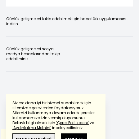
Günlük gelişmeleri takip edebilmek için habertürk uygulamasını
indirin
Günlük gelişmeleri sosyal
medya hesaplarından takip
edebilirsiniz.
Sizlere daha iyi bir hizmet sunabilmek için
sitemizde çerezlerden faydalanıyoruz.
Sitemizi kullanmaya devam ederek çerezleri
Powered by
Translate
kullanmamıza izin vermiş oluyorsunuz.
Detaylı bilgi almak için
‘Çerez Politikasını’
ve
‘Aydınlatma Metnini’
inceleyebilirsiniz.
Bu çeviride
Google Translete
kullanılmıştır.
Anlam ve çeviri hatalarından
haberturk.com