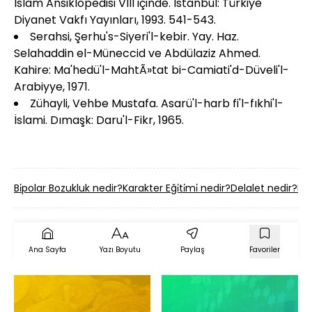
İslam Ansiklopedisi VIII içinde. İstanbul: Türkiye
Diyanet Vakfı Yayınları, 1993. 541-543.
Serahsi, Şerhu's-Siyeri'l-kebir. Yay. Haz.
Selahaddin el-Müneccid ve Abdülaziz Ahmed.
Kahire: Ma'hedü'l-MahtÃ»tat bi-Camiati'd-Düveli'l-
Arabiyye, 1971.
Zühayli, Vehbe Mustafa. Asarü'l-harb fi'l-fıkhi'l-
İslami. Dımaşk: Daru'l-Fikr, 1965.
Bi̇polar Bozukluk nedir?
Karakter Eği̇ti̇mi̇ nedir?
Delalet nedir?
Fra
Ana Sayfa
Yazı Boyutu
Paylaş
Favoriler