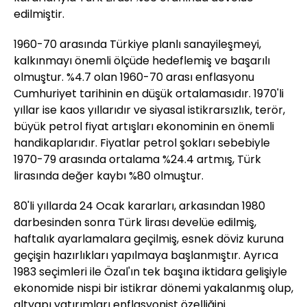
edilmiştir.
1960-70 arasında Türkiye planlı sanayileşmeyi,
kalkınmayı önemli ölçüde hedeflemiş ve başarılı
olmuştur. %4.7 olan 1960-70 arası enflasyonu
Cumhuriyet tarihinin en düşük ortalamasıdır. 1970'li
yıllar ise kaos yıllarıdır ve siyasal istikrarsızlık, terör,
büyük petrol fiyat artışları ekonominin en önemli
handikaplarıdır. Fiyatlar petrol şokları sebebiyle
1970-79 arasında ortalama %24.4 artmış, Türk
lirasında değer kaybı %80 olmuştur.
80'li yıllarda 24 Ocak kararları, arkasından 1980
darbesinden sonra Türk lirası develüe edilmiş,
haftalık ayarlamalara geçilmiş, esnek döviz kuruna
geçişin hazırlıkları yapılmaya başlanmıştır. Ayrıca
1983 seçimleri ile Özal'ın tek başına iktidara gelişiyle
ekonomide nispi bir istikrar dönemi yakalanmış olup,
altyapı yatırımları enflasyonist özelliğini