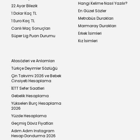
Hangi Kelime Nasıl Yazılır?
22 Ayar Bilezik
En Güzel Sözler
1 Dolar Kaç TL
Metrobüs Durakları
1 Euro Kaç TL
Marmaray Durakları
Canlı Maç Sonuçları
Erkek İsimleri
Süper Lig Puan Durumu
Kız İsimleri
Atasözleri ve Anlamları
Türkçe Deyimler Sözlüğü
Çin Takvimi 2026 ve Bebek
Cinsiyeti Hesaplama
İETT Sefer Saatleri
Gebelik Hesaplama
Yükselen Burç Hesaplama
2026
Yüzde Hesaplama
Geçmiş Döviz Fiyatları
Adım Adım Instagram
Hesap Dondurma 2026