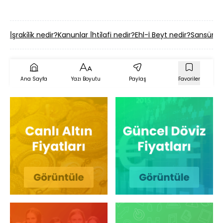
İ̇şraki̇li̇k nedir?
Kanunlar İ̇hti̇lafi nedir?
Ehl-İ Beyt nedir?
Sansür n
Ana Sayfa
Yazı Boyutu
Paylaş
Favoriler