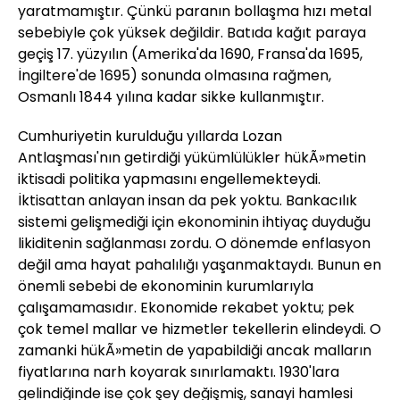
yaratmamıştır. Çünkü paranın bollaşma hızı metal
sebebiyle çok yüksek değildir. Batıda kağıt paraya
geçiş 17. yüzyılın (Amerika'da 1690, Fransa'da 1695,
İngiltere'de 1695) sonunda olmasına rağmen,
Osmanlı 1844 yılına kadar sikke kullanmıştır.
Cumhuriyetin kurulduğu yıllarda Lozan
Antlaşması'nın getirdiği yükümlülükler hükÃ»metin
iktisadi politika yapmasını engellemekteydi.
İktisattan anlayan insan da pek yoktu. Bankacılık
sistemi gelişmediği için ekonominin ihtiyaç duyduğu
likiditenin sağlanması zordu. O dönemde enflasyon
değil ama hayat pahalılığı yaşanmaktaydı. Bunun en
önemli sebebi de ekonominin kurumlarıyla
çalışamamasıdır. Ekonomide rekabet yoktu; pek
çok temel mallar ve hizmetler tekellerin elindeydi. O
zamanki hükÃ»metin de yapabildiği ancak malların
fiyatlarına narh koyarak sınırlamaktı. 1930'lara
gelindiğinde ise çok şey değişmiş, sanayi hamlesi