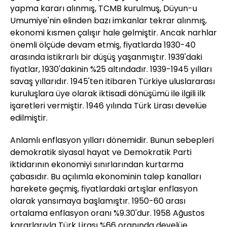
yapma kararı alınmış, TCMB kurulmuş, Düyun-u
Umumiye'nin elinden bazı imkanlar tekrar alınmış,
ekonomi kısmen çalışır hale gelmiştir. Ancak narhlar
önemli ölçüde devam etmiş, fiyatlarda 1930-40
arasında istikrarlı bir düşüş yaşanmıştır. 1939'daki
fiyatlar, 1930'dakinin %25 altındadır. 1939-1945 yılları
savaş yıllarıdır. 1945'ten itibaren Türkiye uluslararası
kuruluşlara üye olarak iktisadi dönüşümü ile ilgili ilk
işaretleri vermiştir. 1946 yılında Türk Lirası develüe
edilmiştir.
Anlamlı enflasyon yılları dönemidir. Bunun sebepleri
demokratik siyasal hayat ve Demokratik Parti
iktidarının ekonomiyi sınırlarından kurtarma
çabasıdır. Bu açılımla ekonominin talep kanalları
harekete geçmiş, fiyatlardaki artışlar enflasyon
olarak yansımaya başlamıştır. 1950-60 arası
ortalama enflasyon oranı %9.30'dur. 1958 Ağustos
kararlarıyla Türk Lirası %66 oranında develüe