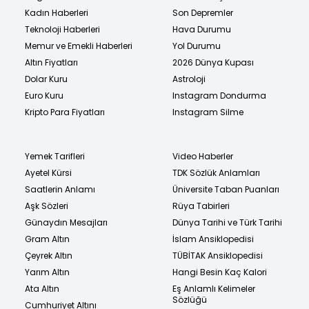
Kadın Haberleri
Son Depremler
Teknoloji Haberleri
Hava Durumu
Memur ve Emekli Haberleri
Yol Durumu
Altın Fiyatları
2026 Dünya Kupası
Dolar Kuru
Astroloji
Euro Kuru
Instagram Dondurma
Kripto Para Fiyatları
Instagram Silme
Yemek Tarifleri
Video Haberler
Ayetel Kürsi
TDK Sözlük Anlamları
Saatlerin Anlamı
Üniversite Taban Puanları
Aşk Sözleri
Rüya Tabirleri
Günaydın Mesajları
Dünya Tarihi ve Türk Tarihi
Gram Altın
İslam Ansiklopedisi
Çeyrek Altın
TÜBİTAK Ansiklopedisi
Yarım Altın
Hangi Besin Kaç Kalori
Ata Altın
Eş Anlamlı Kelimeler
Sözlüğü
Cumhuriyet Altını