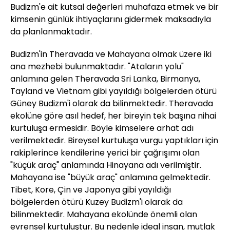
Budizm'e ait kutsal değerleri muhafaza etmek ve bir
kimsenin günlük ihtiyaçlarını gidermek maksadıyla
da planlanmaktadır.
Budizm'in Theravada ve Mahayana olmak üzere iki
ana mezhebi bulunmaktadır. "Ataların yolu"
anlamına gelen Theravada Sri Lanka, Birmanya,
Tayland ve Vietnam gibi yayıldığı bölgelerden ötürü
Güney Budizm'i olarak da bilinmektedir. Theravada
ekolüne göre asıl hedef, her bireyin tek başına nihai
kurtuluşa ermesidir. Böyle kimselere arhat adı
verilmektedir. Bireysel kurtuluşa vurgu yaptıkları için
rakiplerince kendilerine yerici bir çağrışımı olan
"küçük araç" anlamında Hinayana adı verilmiştir.
Mahayana ise "büyük araç" anlamına gelmektedir.
Tibet, Kore, Çin ve Japonya gibi yayıldığı
bölgelerden ötürü Kuzey Budizm'i olarak da
bilinmektedir. Mahayana ekolünde önemli olan
evrensel kurtuluştur. Bu nedenle ideal insan, mutlak