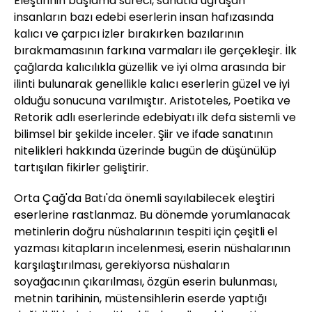
Eleştirinin başlama süreci, sanatla uğraşan
insanların bazı edebi eserlerin insan hafızasında
kalıcı ve çarpıcı izler bırakırken bazılarının
bırakmamasının farkına varmaları ile gerçekleşir. İlk
çağlarda kalıcılıkla güzellik ve iyi olma arasında bir
ilinti bulunarak genellikle kalıcı eserlerin güzel ve iyi
olduğu sonucuna varılmıştır. Aristoteles, Poetika ve
Retorik adlı eserlerinde edebiyatı ilk defa sistemli ve
bilimsel bir şekilde inceler. Şiir ve ifade sanatının
nitelikleri hakkında üzerinde bugün de düşünülüp
tartışılan fikirler geliştirir.
Orta Çağ'da Batı'da önemli sayılabilecek eleştiri
eserlerine rastlanmaz. Bu dönemde yorumlanacak
metinlerin doğru nüshalarının tespiti için çeşitli el
yazması kitapların incelenmesi, eserin nüshalarının
karşılaştırılması, gerekiyorsa nüshaların
soyağacının çıkarılması, özgün eserin bulunması,
metnin tarihinin, müstensihlerin eserde yaptığı