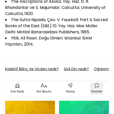
The Inscriptions of Asoka. Yay. Haz. D. R.
Bhandarkar ve S. Majumdar. Calcutta: University of
Calcutta, 1920.
The Sutta Nipada, Çev. V. Fausböll. Part II, Sacred
Books of the East (SBE) 10. Yay. Haz. Max Müller.
Delhi: Motilal Banarasidass Publishers, 1965.
Yitik, Ali İhsan. Doğu Dinleri. İstanbul: İSAM
Yayınları, 2014.
Kolekti̇f Bi̇li̇nç Ve Vi̇cdan nedir?
Si̇vi̇l Di̇n nedir?
Öğrenme Ku
Ana Sayfa
Yazı Boyutu
Paylaş
Favoriler