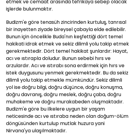
etmek ve cemaat arasında tefrikaya sebep olacak
işlerde bulunmaktır.
Budizm'e göre tenasüh zincirinden kurtuluş, tanrısal
bir inayetten ziyade bireysel çabayla elde edilebilir.
Bunun için öncelikle Buda'nın keşfettiği dört temel
hakikati idrak etmek ve sekiz dilimli yolu takip etmek
gerekmektedir. Dört temel hakikat şunlardır: Hayat,
acı ve ıstırapla doludur. Bunun sebebi hırs ve
arzulardır. Acı ve ıstırabı sona erdirmek için hırs ve
istek duygusunu yenmek gerekmektedir. Bu da sekiz
dilimli yolu takip etmekle mümkündür. Sekiz dilimli
yol ise doğru bilgi, doğru düşünce, doğru konuşma,
doğru davranış, doğru meslek, doğru çaba, doğru
muhakeme ve doğru murakabeden oluşmaktadır.
Budizm'e göre bu ilkelere uygun bir yaşam
neticesinde acı ve ıstıraba neden olan doğum-ölüm
döngüsünden kurtulup mutlak huzura yani
Nirvana'ya ulaşılmaktadır.