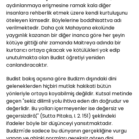
aydınlanmaya erişmesine ramak kala diğer
insanlara rehberlik etmek üzere kendi kurtuluşunu
öteleyen kimsedir. Böylelerine boddhisattva adı
verilmektedir. Daha çok Mahayana ekolünde
yaygınlık kazanan bir diğer inanca göre her şeyin
kötüye gittiği ahir zamanda Maitreya adında bir
kurtarıcı ortaya çıkacak ve kötülükleri yok edip
unutulmakta olan Budist öğretiyi yeniden
canlandıracaktır.
Budist bakış açısına göre Budizm dışındaki dini
geleneklerden hiçbiri mutlak hakikati bütün
yönleriyle ortaya koyabilmiş değildir. Kutsal metinde
geçen "sekiz dilimli yolu ihtiva eden din doğrudur ve
değerlidir. Bu yolları içermeyenler ise değersiz ve
geçersizdirâ¦" (Sutta Pitaka, I. 2. 151) şeklindeki
ifadeler böyle bir düşünceyi yansıtmaktadır.
Budizm'de sadece bu dünyanın gerçekliğine vurgu
yapan ve ahlaki normları gereksiz gören dini