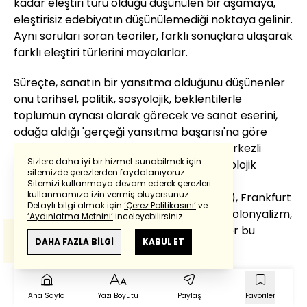
kadar eleştiri türü olduğu düşünülen bir aşamaya,
eleştirisiz edebiyatın düşünülemediği noktaya gelinir.
Aynı soruları soran teoriler, farklı sonuçlara ulaşarak
farklı eleştiri türlerini mayalarlar.
Süreçte, sanatın bir yansıtma olduğunu düşünenler
onu tarihsel, politik, sosyolojik, beklentilerle
toplumun aynası olarak görecek ve sanat eserini,
odağa aldığı 'gerçeği yansıtma başarısı'na göre
konumlandıracaktır. Bunlara, 'toplum merkezli
Sizlere daha iyi bir hizmet sunabilmek için
eleştiri'ler denebilir. Tarihsel Eleştiri, Sosyolojik
sitemizde çerezlerden faydalanıyoruz.
Eleştiri, Marksist Yazın Yorumu (Tarihsel
Sitemizi kullanmaya devam ederek çerezleri
Powered by
Translate
kullanmamıza izin vermiş oluyorsunuz.
Materyalist/Tarihi Maddeci Yazın Kuramı), Frankfurt
Detaylı bilgi almak için
‘Çerez Politikasını’
ve
Okulu/ Eleştirel Teori, Kolonyalizm, Post Kolonyalizm,
‘Aydınlatma Metnini’
inceleyebilirsiniz.
Kültür Bilim, Yeni Tarihselcilik gibi eleştiriler bu
Bu çeviride
Google Translete
kullanılmıştır.
Anlam ve çeviri hatalarından
haberturk.com
DAHA FAZLA BİLGİ
KABUL ET
türdendir.
sorumlu değildir.
Yazarın kendisini tanımanın, yaşam öyküsünü
bilmenin yahut bilinçaltına nüfuz edebilmenin, metni
Ana Sayfa
Yazı Boyutu
Paylaş
Favoriler