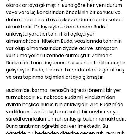
olarak ortaya çıkmıştır. Buna göre her yeni durum
veya varoluş kendisinden öncekinin bir sonucu ve
daha sonradan ortaya çıkacak durumun da sebebi
olmaktadır. Dolayısıyla erken dönem Budist
anlayışta yaratıcı tanrı fikri açıkça yer
almamaktadır. Nitekim Buda, vaazlarında tanrının
var olup olmamasından ziyade acı ve ıstıraptan
kurtulma yolları üzerinde durmuştur. Zamanla
Budizm'de tanrı düşüncesi hususunda farklı inançlar
gelişmiştir. Buda, tanrısal bir varlık olarak görülmüş
ve ona tapınma biçimleri ortaya çıkmıştır.
Budizm'de, karma-tenasüh öğretisi önemli bir yer
tutmaktadır. Bu noktada Budizm'i Hinduizm'den
ayıran başlıca husus ruh anlayışıdır. Zira Budizm'de
varlıkların özünü oluşturan sabit bir cevher veya
sürekli aynı kalan bir ruh anlayışı bulunmamaktadır.
Buna anatman öğretisi adı verilmektedir. Bu
öğretide bir bedenden diğerine geçen ruh, aynı ruh