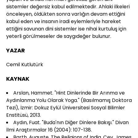
sistemler değersiz kabul edilmektedir. Ahlaki ilkeleri
önceleyen, öldükten sonra varlığın devam ettiğini
kabul eden ve insanın iradi eylemleriyle hareket
ettiğini savunan dini sistemler ise nihai kurtuluş için
yeterli görülmeseler de saygıdeğer bulunur.
YAZAR
Cemil Kutlutürk
KAYNAK
Arslan, Hammet. "Hint Dinlerinde Bir Arınma ve
Aydınlanma Yolu Olarak Yoga." (Basılmamış Doktora
Tezi), İzmir: Dokuz Eylül Üniversitesi Sosyal Bilimler
Enstitüsü, 2013.
Aydın, Fuat. "Buda'nın Diğer Dinlere Bakışı." Divan
İlmi Araştırmalar 16 (2004): 107-138.
Barth, Auguste. The Religions of India. Çev. James