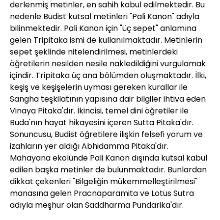
derlenmiş metinler, en sahih kabul edilmektedir. Bu
nedenle Budist kutsal metinleri "Pali Kanon" adıyla
bilinmektedir. Pali Kanon için "üç sepet" anlamına
gelen Tripitaka ismi de kullanılmaktadır. Metinlerin
sepet şeklinde nitelendirilmesi, metinlerdeki
öğretilerin nesilden nesile nakledildiğini vurgulamak
içindir. Tripitaka üç ana bölümden oluşmaktadır. İlki,
keşiş ve keşişelerin uyması gereken kurallar ile
Sangha teşkilatının yapısına dair bilgiler ihtiva eden
Vinaya Pitaka'dır. İkincisi, temel dini öğretiler ile
Buda'nın hayat hikayesini içeren Sutta Pitaka'dır.
Sonuncusu, Budist öğretilere ilişkin felsefi yorum ve
izahların yer aldığı Abhidamma Pitaka'dır.
Mahayana ekolünde Pali Kanon dışında kutsal kabul
edilen başka metinler de bulunmaktadır. Bunlardan
dikkat çekenleri "Bilgeliğin mükemmelleştirilmesi"
manasına gelen Pracnaparamita ve Lotus Sutra
adıyla meşhur olan Saddharma Pundarika'dır.