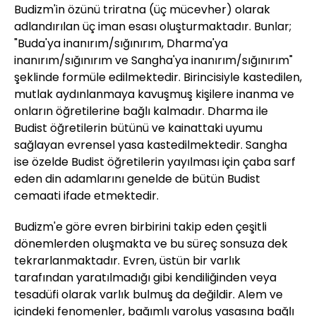
Budizm'in özünü triratna (üç mücevher) olarak
adlandırılan üç iman esası oluşturmaktadır. Bunlar;
"Buda'ya inanırım/sığınırım, Dharma'ya
inanırım/sığınırım ve Sangha'ya inanırım/sığınırım"
şeklinde formüle edilmektedir. Birincisiyle kastedilen,
mutlak aydınlanmaya kavuşmuş kişilere inanma ve
onların öğretilerine bağlı kalmadır. Dharma ile
Budist öğretilerin bütünü ve kainattaki uyumu
sağlayan evrensel yasa kastedilmektedir. Sangha
ise özelde Budist öğretilerin yayılması için çaba sarf
eden din adamlarını genelde de bütün Budist
cemaati ifade etmektedir.
Budizm'e göre evren birbirini takip eden çeşitli
dönemlerden oluşmakta ve bu süreç sonsuza dek
tekrarlanmaktadır. Evren, üstün bir varlık
tarafından yaratılmadığı gibi kendiliğinden veya
tesadüfi olarak varlık bulmuş da değildir. Alem ve
içindeki fenomenler, bağımlı varoluş yasasına bağlı