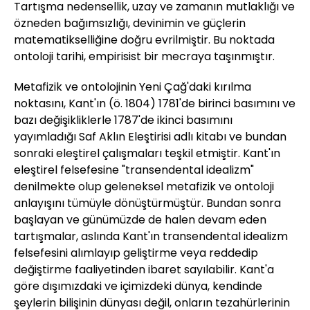
Tartışma nedensellik, uzay ve zamanın mutlaklığı ve
özneden bağımsızlığı, devinimin ve güçlerin
matematikselliğine doğru evrilmiştir. Bu noktada
ontoloji tarihi, empirisist bir mecraya taşınmıştır.
Metafizik ve ontolojinin Yeni Çağ'daki kırılma
noktasını, Kant'ın (ö. 1804) 1781'de birinci basımını ve
bazı değişikliklerle 1787'de ikinci basımını
yayımladığı Saf Aklın Eleştirisi adlı kitabı ve bundan
sonraki eleştirel çalışmaları teşkil etmiştir. Kant'ın
eleştirel felsefesine "transendental idealizm"
denilmekte olup geleneksel metafizik ve ontoloji
anlayışını tümüyle dönüştürmüştür. Bundan sonra
başlayan ve günümüzde de halen devam eden
tartışmalar, aslında Kant'ın transendental idealizm
felsefesini alımlayıp geliştirme veya reddedip
değiştirme faaliyetinden ibaret sayılabilir. Kant'a
göre dışımızdaki ve içimizdeki dünya, kendinde
şeylerin bilişinin dünyası değil, onların tezahürlerinin