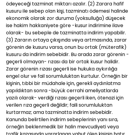
ödeyeceği tazminat miktarı azalır. (2) Zarara hafif
kusuru ile sebep olan kişi, tazminatı ödemesi halinde
ekonomik olarak zor duruma (yoksulluğa) düşecek
ise hakim hakkaniyete göre -kusur indirimine ilave
olarak- bu sebeple de tazminatta indirim yapabilir.
(3) Zararın ortaya çıkışında veya artmasında, zarar
görenin de kusuru varsa, onun bu ortak (müterafik)
kusuru da indirim sebebidir. Bu arada zarar görenin -
geçerli olmayan- rızası da bir ortak kusur halidir.
Zarar görenin rızası geçerli ise hukuka aykırılığa
engel olur ve fail sorumluluktan kurtulur. Örneğin bir
kişinin, tıbbi bir müdahale için, gerekli aydınlatma
yapıldıktan sonra -büyük cerrahi ameliyatlarda
yazılı olarak- verdiği rızası geçerli iken, ötenazi için
verilen rıza geçerli değildir; faili sorumluluktan
kurtarmaz; ama tazminatta indirim sebebidir.
Kanunda belirtilen indirim sebeplerinin yanı sıra,
örneğin beklenmedik bir halin mevcudiyeti veya
trafik kazasında yararlanan yahut ölen kişinin hatır