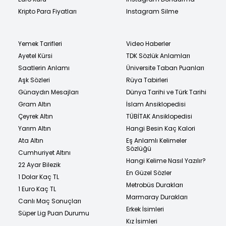
Kripto Para Fiyatları
Instagram Silme
Yemek Tarifleri
Video Haberler
Ayetel Kürsi
TDK Sözlük Anlamları
Saatlerin Anlamı
Üniversite Taban Puanları
Aşk Sözleri
Rüya Tabirleri
Günaydın Mesajları
Dünya Tarihi ve Türk Tarihi
Gram Altın
İslam Ansiklopedisi
Çeyrek Altın
TÜBİTAK Ansiklopedisi
Yarım Altın
Hangi Besin Kaç Kalori
Ata Altın
Eş Anlamlı Kelimeler
Sözlüğü
Cumhuriyet Altını
Hangi Kelime Nasıl Yazılır?
22 Ayar Bilezik
En Güzel Sözler
1 Dolar Kaç TL
Metrobüs Durakları
1 Euro Kaç TL
Marmaray Durakları
Canlı Maç Sonuçları
Erkek İsimleri
Süper Lig Puan Durumu
Kız İsimleri