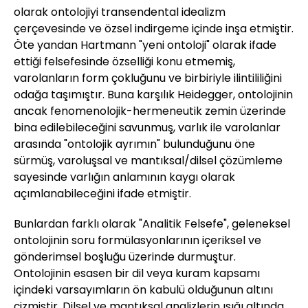
olarak ontolojiyi transendental idealizm
çerçevesinde ve özsel indirgeme içinde inşa etmiştir.
Öte yandan Hartmann "yeni ontoloji" olarak ifade
ettiği felsefesinde özselliği konu etmemiş,
varolanların form çokluğunu ve birbiriyle ilintililiğini
odağa taşımıştır. Buna karşılık Heidegger, ontolojinin
ancak fenomenolojik-hermeneutik zemin üzerinde
bina edilebileceğini savunmuş, varlık ile varolanlar
arasında "ontolojik ayrımın" bulunduğunu öne
sürmüş, varoluşsal ve mantıksal/dilsel çözümleme
sayesinde varlığın anlamının kaygı olarak
açımlanabileceğini ifade etmiştir.
Bunlardan farklı olarak "Analitik Felsefe", geleneksel
ontolojinin soru formülasyonlarının içeriksel ve
gönderimsel boşluğu üzerinde durmuştur.
Ontolojinin esasen bir dil veya kuram kapsamı
içindeki varsayımların ön kabulü olduğunun altını
çizmiştir. Dilsel ve mantıksal analizlerin ışığı altında