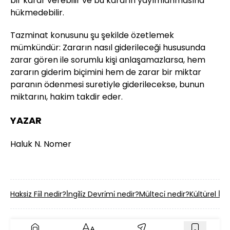
bir karar verebilir ve bu kararın yayımlanmasına
hükmedebilir.
Tazminat konusunu şu şekilde özetlemek
mümkündür: Zararın nasıl giderileceği hususunda
zarar gören ile sorumlu kişi anlaşamazlarsa, hem
zararın giderim biçimini hem de zarar bir miktar
paranın ödenmesi suretiyle giderilecekse, bunun
miktarını, hakim takdir eder.
YAZAR
Haluk N. Nomer
Haksiz Fi̇i̇l nedir?
İ̇ngi̇li̇z Devri̇mi̇ nedir?
Mülteci̇ nedir?
Kültürel İ̇