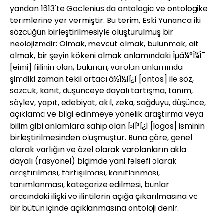
yandan 1613'te Goclenius da ontologia ve ontologike
terimlerine yer vermiştir. Bu terim, Eski Yunanca iki
sözcüğün birleştirilmesiyle oluşturulmuş bir
neolojizmdir: Olmak, mevcut olmak, bulunmak, ait
olmak, bir şeyin kökeni olmak anlamındaki Îµá¼°Î¼Î¯
[eimi] fiilinin olan, bulunan, varolan anlamında
şimdiki zaman tekil ortacı á½Î½ÏÎ¿Ï [ontos] ile söz,
sözcük, kanıt, düşünceye dayalı tartışma, tanım,
söylev, yapıt, edebiyat, akıl, zeka, sağduyu, düşünce,
açıklama ve bilgi edinmeye yönelik araştırma veya
bilim gibi anlamlara sahip olan Î»ÏÎ³Î¿Ï [logos] isminin
birleştirilmesinden oluşmuştur. Buna göre, genel
olarak varlığın ve özel olarak varolanların akla
dayalı (rasyonel) biçimde yani felsefi olarak
araştırılması, tartışılması, kanıtlanması,
tanımlanması, kategorize edilmesi, bunlar
arasındaki ilişki ve ilintilerin açığa çıkarılmasına ve
bir bütün içinde açıklanmasına ontoloji denir.