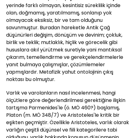
yerinde farklı olmayan, kesintisiz süreklilik içinde
olan, doğmamış, yaratılmamış, sonlanıp yok
olmayacak eksiksiz, bir ve tam olduğunu
savunmuştur. Buradan hareketle Antik Çağ
düşünürleri değişim, dönüşüm ve devinim; çokluk,
birlik ve teklik; mutlaklık, hiçlik ve görecelik gibi
hususlara akıl yürütmek suretiyle yani mantıksal
çıkarım, temellendirme ve gerekçelendirmelerle
yanıt bulmaya çalışmışlar, çözümlemeler
yapmışlardır. Metafizik yahut ontolojinin çıkış
noktası bu olmuştur.
Varlık ve varolanların nasıl incelenmesi, hangi
ölçütlere göre değerlendirilmesi gerektiğine ilişkin
tartışma Parmenides'le (ö. MÖ 460?) başlamış,
Platon (m. MÖ 348/7) ve Aristoteles'le kritik bir
eşikten geçmiştir. Özellikle Aristoteles, varlık olarak
varlığın çeşitli düşünsel ve fiili kategorilere tabi
olduğunu, varlık hakkında konuşup düşünmenin