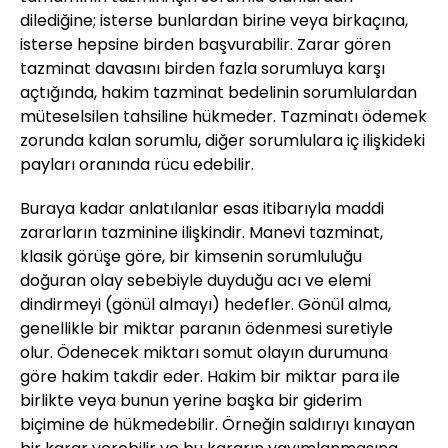
dilediğine; isterse bunlardan birine veya birkaçına,
isterse hepsine birden başvurabilir. Zarar gören
tazminat davasını birden fazla sorumluya karşı
açtığında, hakim tazminat bedelinin sorumlulardan
müteselsilen tahsiline hükmeder. Tazminatı ödemek
zorunda kalan sorumlu, diğer sorumlulara iç ilişkideki
payları oranında rücu edebilir.
Buraya kadar anlatılanlar esas itibarıyla maddi
zararların tazminine ilişkindir. Manevi tazminat,
klasik görüşe göre, bir kimsenin sorumluluğu
doğuran olay sebebiyle duyduğu acı ve elemi
dindirmeyi (gönül almayı) hedefler. Gönül alma,
genellikle bir miktar paranın ödenmesi suretiyle
olur. Ödenecek miktarı somut olayın durumuna
göre hakim takdir eder. Hakim bir miktar para ile
birlikte veya bunun yerine başka bir giderim
biçimine de hükmedebilir. Örneğin saldırıyı kınayan