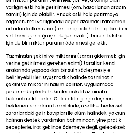
Bir miktar paranın verilmesi, yok veya tahrip olan
varlığın eski hale getirilmesi (örn. hasarlanan aracın
tamiri) için de olabilir. Ancak eski hale getirmeye
rağmen, mal varlığındaki değer azalması tamamen
ortadan kalkmaz ise (örn. araç eski haline gelse dahi
sırf tamir gördüğü için değeri azalır), bunun telafisi
için de bir miktar paranın ödenmesi gerekir.
Tazminatın şeklini ve miktarını (zararı gidermek için
yerine getirilmesi gereken edimi) taraflar kendi
aralarında yapacakları bir sulh sözleşmesiyle
belirleyebilirler. Uyuşmazlık halinde tazminatın
şeklini ve miktarını hakim belirler. Uygulamada
pratik sebeplerle hakimler nakdi tazminata
hükmetmektedirler. Gelecekte gerçekleşmesi
beklenen zararların tazmininde, özellikle bedensel
zararlardaki gelir kayıpları ile ölüm halindeki yoksun
kalınan destek yardımları bakımından, yine pratik
sebeplerle, irat şeklinde ödemeye değil, gelecekteki