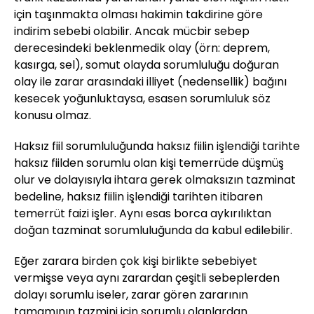
için taşınmakta olması hakimin takdirine göre
indirim sebebi olabilir. Ancak mücbir sebep
derecesindeki beklenmedik olay (örn: deprem,
kasırga, sel), somut olayda sorumluluğu doğuran
olay ile zarar arasındaki illiyet (nedensellik) bağını
kesecek yoğunluktaysa, esasen sorumluluk söz
konusu olmaz.
Haksız fiil sorumluluğunda haksız fiilin işlendiği tarihte
haksız fiilden sorumlu olan kişi temerrüde düşmüş
olur ve dolayısıyla ihtara gerek olmaksızın tazminat
bedeline, haksız fiilin işlendiği tarihten itibaren
temerrüt faizi işler. Aynı esas borca aykırılıktan
doğan tazminat sorumluluğunda da kabul edilebilir.
Eğer zarara birden çok kişi birlikte sebebiyet
vermişse veya aynı zarardan çeşitli sebeplerden
dolayı sorumlu iseler, zarar gören zararının
tamamının tazmini için sorumlu olanlardan