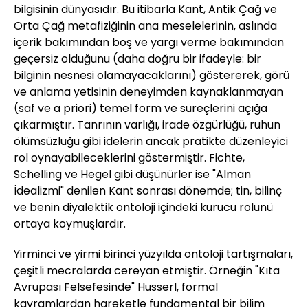
bilgisinin dünyasıdır. Bu itibarla Kant, Antik Çağ ve
Orta Çağ metafiziğinin ana meselelerinin, aslında
içerik bakımından boş ve yargı verme bakımından
geçersiz olduğunu (daha doğru bir ifadeyle: bir
bilginin nesnesi olamayacaklarını) göstererek, görü
ve anlama yetisinin deneyimden kaynaklanmayan
(saf ve a priori) temel form ve süreçlerini açığa
çıkarmıştır. Tanrının varlığı, irade özgürlüğü, ruhun
ölümsüzlüğü gibi idelerin ancak pratikte düzenleyici
rol oynayabileceklerini göstermiştir. Fichte,
Schelling ve Hegel gibi düşünürler ise "Alman
İdealizmi" denilen Kant sonrası dönemde; tin, bilinç
ve benin diyalektik ontoloji içindeki kurucu rolünü
ortaya koymuşlardır.
Yirminci ve yirmi birinci yüzyılda ontoloji tartışmaları,
çeşitli mecralarda cereyan etmiştir. Örneğin "Kıta
Avrupası Felsefesinde" Husserl, formal
kavramlardan hareketle fundamental bir bilim