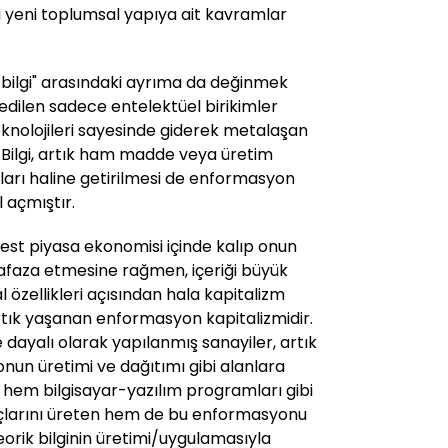
bi yeni toplumsal yapıya ait kavramlar
rik bilgi" arasındaki ayrıma da değinmek
astedilen sadece entelektüel birikimler
nolojileri sayesinde giderek metalaşan
. Bilgi, artık ham madde veya üretim
ları haline getirilmesi de enformasyon
 açmıştır.
st piyasa ekonomisi içinde kalıp onun
faza etmesine rağmen, içeriği büyük
l özellikleri açısından hala kapitalizm
tık yaşanan enformasyon kapitalizmidir.
dayalı olarak yapılanmış sanayiler, artık
onun üretimi ve dağıtımı gibi alanlara
 hem bilgisayar-yazılım programları gibi
larını üreten hem de bu enformasyonu
orik bilginin üretimi/uygulamasıyla