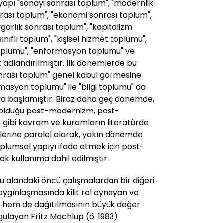
 yapı "sanayi sonrası toplum", "modernlik
nrası toplum", "ekonomi sonrası toplum",
uygarlık sonrası toplum", "kapitalizm
ınıflı toplum", "kişisel hizmet toplumu",
 toplumu", "enformasyon toplumu" ve
adlandırılmıştır. İlk dönemlerde bu
nrası toplum" genel kabul görmesine
masyon toplumu" ile "bilgi toplumu" da
ya başlamıştır. Biraz daha geç dönemde,
r olduğu post-modernizm, post-
m gibi kavram ve kuramların literatürde
elerine paralel olarak, yakın dönemde
plumsal yapıyı ifade etmek için post-
ak kullanıma dahil edilmiştir.
u alandaki öncü çalışmalardan bir diğeri
yaygınlaşmasında kilit rol oynayan ve
in hem de dağıtılmasının büyük değer
rgulayan Fritz Machlup (ö. 1983)