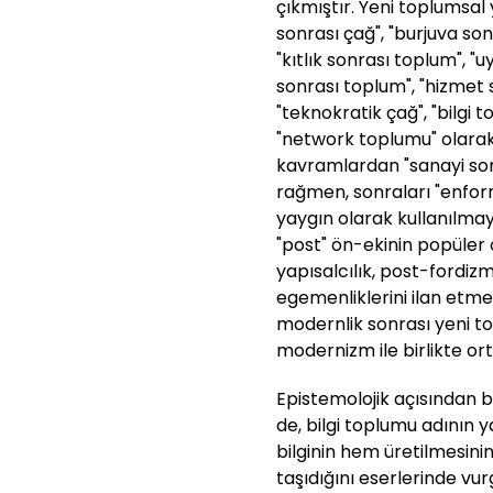
çıkmıştır. Yeni toplumsal
sonrası çağ", "burjuva so
"kıtlık sonrası toplum", "
sonrası toplum", "hizmet s
"teknokratik çağ", "bilgi
"network toplumu" olarak 
kavramlardan "sanayi so
rağmen, sonraları "enfor
yaygın olarak kullanılma
"post" ön-ekinin popüle
yapısalcılık, post-fordiz
egemenliklerini ilan etm
modernlik sonrası yeni to
modernizm ile birlikte ort
Epistemolojik açısından b
de, bilgi toplumu adının 
bilginin hem üretilmesin
taşıdığını eserlerinde vu