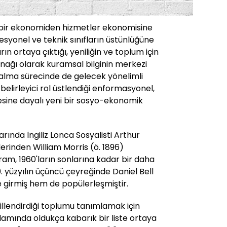
 bir ekonomiden hizmetler ekonomisine
syonel ve teknik sınıfların üstünlüğüne
ın ortaya çıktığı, yeniliğin ve toplum için
nağı olarak kuramsal bilginin merkezi
alma sürecinde de gelecek yönelimli
 belirleyici rol üstlendiği enformasyonel,
sine dayalı yeni bir sosyo-ekonomik
larında İngiliz Lonca Sosyalisti Arthur
lerinden William Morris (ö. 1896)
ram, 1960'ların sonlarına kadar bir daha
 yüzyılın üçüncü çeyreğinde Daniel Bell
re girmiş hem de popülerleşmiştir.
illendirdiği toplumu tanımlamak için
lamında oldukça kabarık bir liste ortaya