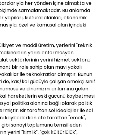
tarzlarıyla her yönden içine almakta ve
 biçimde sarmalamaktadır. Bu anlamda
r yapıları, kültürel alanları, ekonomik
masıyla, özel ve kamusal alan içindeki
kiyet ve maddi üretim, yerlerini "teknik
ai makinelerin yerini enformasyon
malat sektörlerinin yerini hizmet sektörü,
nt bir role sahip olan mavi yakalı
yakalılar ile teknokratlar almıştır. Bunun
i de, kas/kol gücüyle çalışan emekçi sınıf
dinamosu ve dinamizmi anlamına gelen
dikal hareketlerin eski gücünü kaybetmesi
syal politika alanına bağlı olarak politik
iştir. Bir taraftan sol ideolojiler ile sol
lerini kaybederken öte taraftan "emek",
ü" gibi sanayi toplumunu temsil eden
n yerini "kimlik", "çok kültürlülük",