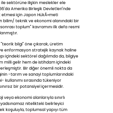
 ile sektörüne ilişkin meslekler ele
66'da Amerika Birleşik Devletleri'nde
k etmesi için Japon HükÃ»meti
n bilim/ teknik ve ekonomi alanındaki bir
sonrası toplum" kavramını ilk defa resmi
lanmıştır.
teorik bilgi" öne çıkarak, üretim
i ve enformasyon stratejik kaynak haline
 içindeki sektörel dağılımda da, bilgiye
 milli gelir hem de istihdam içindeki
yerleşmiştir. Bir diğer önemli nokta da
ginin -tarım ve sanayi toplumlarındaki
bi- kullanımı sırasında tükeniyor
ırsız bir potansiyel içermesidir.
 veya ekonomi alanlarıyla sınırlı
yadsınamaz nitelikteki belirleyici
ek koşuluyla, toplumsal yapıyı tüm