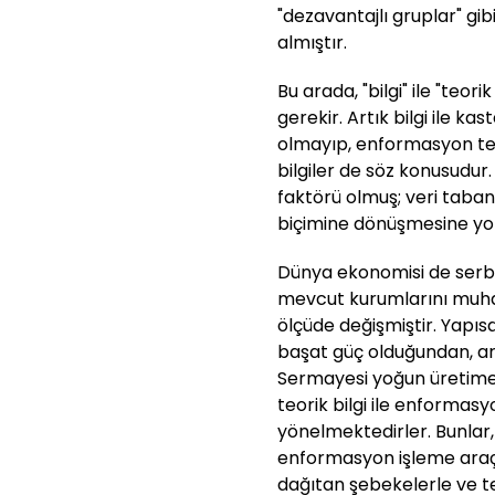
"dezavantajlı gruplar" gi
almıştır.
Bu arada, "bilgi" ile "teo
gerekir. Artık bilgi ile k
olmayıp, enformasyon tek
bilgiler de söz konusudur
faktörü olmuş; veri taban
biçimine dönüşmesine yol
Dünya ekonomisi de serbe
mevcut kurumlarını muha
ölçüde değişmiştir. Yapısa
başat güç olduğundan, ar
Sermayesi yoğun üretime 
teorik bilgi ile enformasy
yönelmektedirler. Bunlar,
enformasyon işleme araç
dağıtan şebekelerle ve te