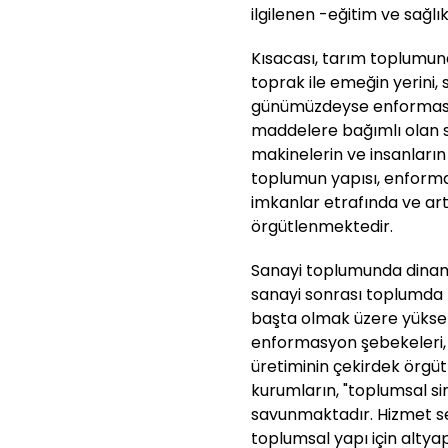
ilgilenen -eğitim ve sağlı
Kısacası, tarım toplumun
toprak ile emeğin yerini
günümüzdeyse enformasyo
maddelere bağımlı olan s
makinelerin ve insanları
toplumun yapısı, enformas
imkanlar etrafında ve ar
örgütlenmektedir.
Sanayi toplumunda dinam
sanayi sonrası toplumda 
başta olmak üzere yüksek
enformasyon şebekeleri,
üretiminin çekirdek örgü
kurumların, "toplumsal si
savunmaktadır. Hizmet se
toplumsal yapı için altya