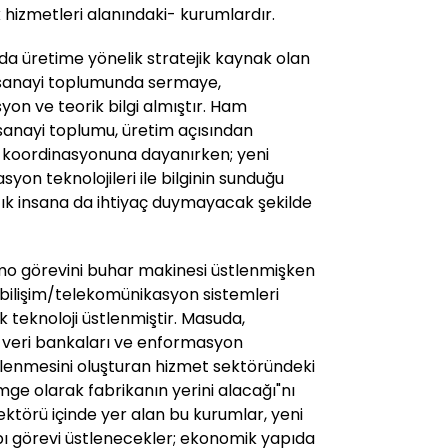
k hizmetleri alanındaki- kurumlardır.
da üretime yönelik stratejik kaynak olan
, sanayi toplumunda sermaye,
n ve teorik bilgi almıştır. Ham
anayi toplumu, üretim açısından
n koordinasyonuna dayanırken; yeni
yon teknolojileri ile bilginin sunduğu
tık insana da ihtiyaç duymayacak şekilde
o görevini buhar makinesi üstlenmişken
bilişim/telekomünikasyon sistemleri
 teknoloji üstlenmiştir. Masuda,
 veri bankaları ve enformasyon
tlenmesini oluşturan hizmet sektöründeki
mge olarak fabrikanın yerini alacağı"nı
ktörü içinde yer alan bu kurumlar, yeni
pı görevi üstlenecekler; ekonomik yapıda