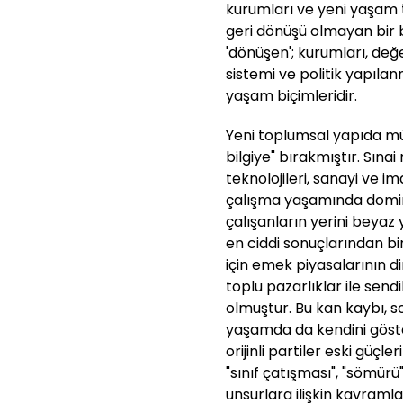
kurumları ve yeni yaşam 
geri dönüşü olmayan bir
'dönüşen'; kurumları, değe
sistemi ve politik yapılan
yaşam biçimleridir.
Yeni toplumsal yapıda mül
bilgiye" bırakmıştır. Sın
teknolojileri, sanayi ve i
çalışma yaşamında domina
çalışanların yerini beyaz 
en ciddi sonuçlarından bir
için emek piyasalarının 
toplu pazarlıklar ile sen
olmuştur. Bu kan kaybı, so
yaşamda da kendini gösterm
orijinli partiler eski güç
"sınıf çatışması", "sömür
unsurlara ilişkin kavramları