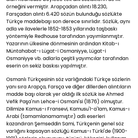
örneğini vermiştir. Arapçadan alıntı 18.230,
Farsçadan alıntı 6.420 sözün bulunduğu sözlükte
Türkçe maddebaşı son derece sınırlıdır. Sözlük, aynı
adla ve ilavelerle 1852-1853 yıllarında taşbaskı
yöntemiyle Redhouse tarafından yayımlanmıştır.
Yazarının ülkesine dönmesinin ardından Kitab-ı
Müntahabat-ı Lügat-i Osmaniyye, Lügat-i
Osmaniyye vb. adlarla çeşitli yayımcılar tarafından
eserin on sekiz baskısı yapılmıştır.
Osmanlı Türkçesinin söz varlığındaki Türkçe sözlerin
yanı sıra Arapça, Farsça ve diğer dillerden alıntıların
madde başı olarak yer aldığı ilk sözlük ise Ahmed
Vefik Paşa'nın Lehce-i Osmani'si (1876) olmuştur.
Dilimize Kamus-ı Fransevi, Kamusu'l-a'lam, Kamus-ı
Arabi (tamamlanamamıştır) adlı eserleri
kazandıran Şemseddin Sami, Türkçenin genel söz
varlığını kapsayan sözlüğü Kamus-ı Türki'de (1900-