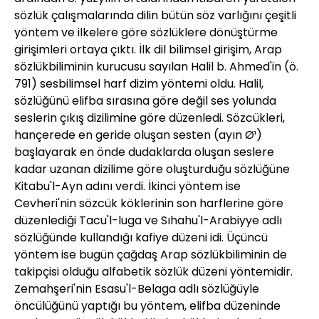
sözlük çalışmalarında dilin bütün söz varlığını çeşitli
yöntem ve ilkelere göre sözlüklere dönüştürme
girişimleri ortaya çıktı. İlk dil bilimsel girişim, Arap
sözlükbiliminin kurucusu sayılan Halil b. Ahmed'in (ö.
791) sesbilimsel harf dizim yöntemi oldu. Halil,
sözlüğünü elifba sırasına göre değil ses yolunda
seslerin çıkış dizilimine göre düzenledi. Sözcükleri,
hançerede en geride oluşan sesten (ayın Ø¹)
başlayarak en önde dudaklarda oluşan seslere
kadar uzanan dizilime göre oluşturduğu sözlüğüne
Kitabu'l-Ayn adını verdi. İkinci yöntem ise
Cevheri'nin sözcük köklerinin son harflerine göre
düzenlediği Tacu'l-luga ve Sıhahu'l-Arabiyye adlı
sözlüğünde kullandığı kafiye düzeni idi. Üçüncü
yöntem ise bugün çağdaş Arap sözlükbiliminin de
takipçisi olduğu alfabetik sözlük düzeni yöntemidir.
Zemahşeri'nin Esasu'l-Belaga adlı sözlüğüyle
öncülüğünü yaptığı bu yöntem, elifba düzeninde