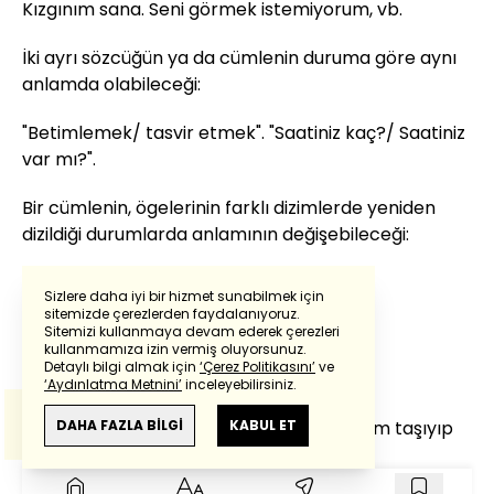
Kızgınım sana. Seni görmek istemiyorum, vb.
İki ayrı sözcüğün ya da cümlenin duruma göre aynı
anlamda olabileceği:
"Betimlemek/ tasvir etmek". "Saatiniz kaç?/ Saatiniz
var mı?".
Bir cümlenin, ögelerinin farklı dizimlerde yeniden
dizildiği durumlarda anlamının değişebileceği:
"Ayşe eve geldi./ Eve Ayşe geldi".
Sizlere daha iyi bir hizmet sunabilmek için
sitemizde çerezlerden faydalanıyoruz.
Dildeki karşıt anlamlılık ilişkilerini:
Sitemizi kullanmaya devam ederek çerezleri
Powered by
Translate
kullanmamıza izin vermiş oluyorsunuz.
Detaylı bilgi almak için
‘Çerez Politikasını’
ve
Uzun/kısa; çalışkan/tembel vb.
‘Aydınlatma Metnini’
inceleyebilirsiniz.
Bu çeviride
Google Translete
kullanılmıştır.
Anlam ve çeviri hatalarından
haberturk.com
Sözcüklerin ve cümlelerin aktarmalı anlam taşıyıp
DAHA FAZLA BİLGİ
KABUL ET
sorumlu değildir.
taşımadığı: