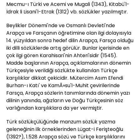
Mecmu-ı Türki ve Acemi ve Mugali (1343), Kitabü'l-
İdrak li Lisani'l-Etrak (1312) vb. sözlükler yazılmıştır.
Beylikler Dönemi'nde ve Osmanlı Devleti'nde
Arapça ve Farsçanın öğretimine olan ilgi dolayısıyla
14. yüzyıldan sonra hedef dilin Arapça, Farsça olduğu
iki dilli sözlüklerde artış görülür. Bunlar içerisinde en
çok ilgi gören Karahisari'nin Ahteri'sidir (1545).
Madde başlarının Arapça, açıklamalarının dönemin
Türkçesiyle verildiği sözlükte kullanılan Türkçe
karşılıklar dikkat çekicidir. Mütercim Asım Efendi
Burhan-ı Katı' ve KamÃ»su'l-Muhit çevirilerinde
Farsça, Arapça sözlerin tanımlarında dönemin yazı
dilinin yanında, ağızların ve Doğu Türkçesinin söz
varlığından karşılıklara da yer vermiştir.
Türk sözlükçülüğünde manzum sözlük yazma
geleneğinin ilk örneklerinden Lügat-i Ferişteoğlu
(1392?), 1.528 Arapça sözü ve Türkçe karşılıklarını