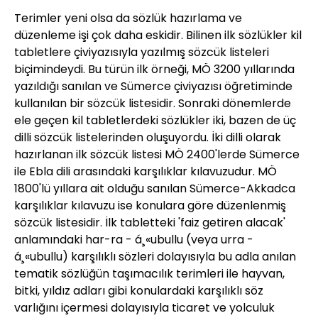
Terimler yeni olsa da sözlük hazırlama ve
düzenleme işi çok daha eskidir. Bilinen ilk sözlükler kil
tabletlere çiviyazısıyla yazılmış sözcük listeleri
biçimindeydi. Bu türün ilk örneği, MÖ 3200 yıllarında
yazıldığı sanılan ve Sümerce çiviyazısı öğretiminde
kullanılan bir sözcük listesidir. Sonraki dönemlerde
ele geçen kil tabletlerdeki sözlükler iki, bazen de üç
dilli sözcük listelerinden oluşuyordu. İki dilli olarak
hazırlanan ilk sözcük listesi MÖ 2400'lerde Sümerce
ile Ebla dili arasındaki karşılıklar kılavuzudur. MÖ
1800'lü yıllara ait olduğu sanılan Sümerce-Akkadca
karşılıklar kılavuzu ise konulara göre düzenlenmiş
sözcük listesidir. İlk tabletteki 'faiz getiren alacak'
anlamındaki har-ra - á¸«ubullu (veya urra -
á¸«ubullu) karşılıklı sözleri dolayısıyla bu adla anılan
tematik sözlüğün taşımacılık terimleri ile hayvan,
bitki, yıldız adları gibi konulardaki karşılıklı söz
varlığını içermesi dolayısıyla ticaret ve yolculuk