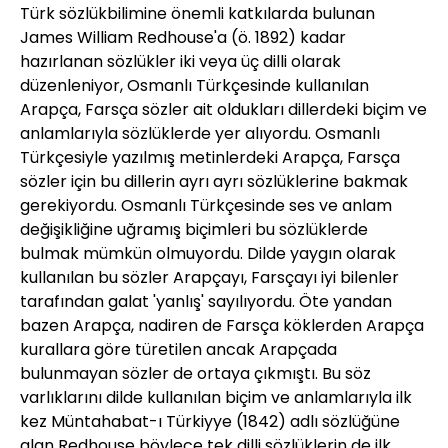
Türk sözlükbilimine önemli katkılarda bulunan
James William Redhouse'a (ö. 1892) kadar
hazırlanan sözlükler iki veya üç dilli olarak
düzenleniyor, Osmanlı Türkçesinde kullanılan
Arapça, Farsça sözler ait oldukları dillerdeki biçim ve
anlamlarıyla sözlüklerde yer alıyordu. Osmanlı
Türkçesiyle yazılmış metinlerdeki Arapça, Farsça
sözler için bu dillerin ayrı ayrı sözlüklerine bakmak
gerekiyordu. Osmanlı Türkçesinde ses ve anlam
değişikliğine uğramış biçimleri bu sözlüklerde
bulmak mümkün olmuyordu. Dilde yaygın olarak
kullanılan bu sözler Arapçayı, Farsçayı iyi bilenler
tarafından galat 'yanlış' sayılıyordu. Öte yandan
bazen Arapça, nadiren de Farsça köklerden Arapça
kurallara göre türetilen ancak Arapçada
bulunmayan sözler de ortaya çıkmıştı. Bu söz
varlıklarını dilde kullanılan biçim ve anlamlarıyla ilk
kez Müntahabat-ı Türkiyye (1842) adlı sözlüğüne
alan Redhouse böylece tek dilli sözlüklerin de ilk