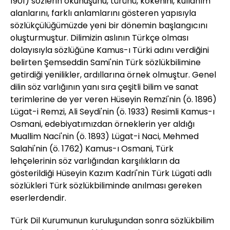
1901) sözlerin okunuşunu, türünü, kökenini, kullanım
alanlarını, farklı anlamlarını gösteren yapısıyla
sözlükçülüğümüzde yeni bir dönemin başlangıcını
oluşturmuştur. Dilimizin aslının Türkçe olması
dolayısıyla sözlüğüne Kamus-ı Türki adını verdiğini
belirten Şemseddin Sami'nin Türk sözlükbilimine
getirdiği yenilikler, ardıllarına örnek olmuştur. Genel
dilin söz varlığının yanı sıra çeşitli bilim ve sanat
terimlerine de yer veren Hüseyin Remzi'nin (ö. 1896)
Lügat-i Remzi, Ali Seydi'nin (ö. 1933) Resimli Kamus-ı
Osmani, edebiyatımızdan örneklerin yer aldığı
Muallim Naci'nin (ö. 1893) Lügat-i Naci, Mehmed
Salahi'nin (ö. 1762) Kamus-ı Osmani, Türk
lehçelerinin söz varlığından karşılıkların da
gösterildiği Hüseyin Kazım Kadri'nin Türk Lügati adlı
sözlükleri Türk sözlükbiliminde anılması gereken
eserlerdendir.
Türk Dil Kurumunun kuruluşundan sonra sözlükbilim