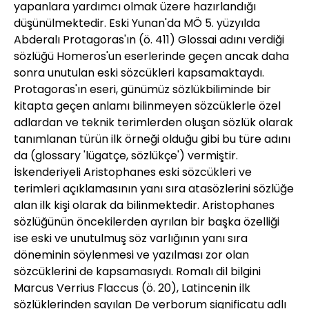
yapanlara yardımcı olmak üzere hazırlandığı
düşünülmektedir. Eski Yunan'da MÖ 5. yüzyılda
Abderalı Protagoras'ın (ö. 411) Glossai adını verdiği
sözlüğü Homeros'un eserlerinde geçen ancak daha
sonra unutulan eski sözcükleri kapsamaktaydı.
Protagoras'ın eseri, günümüz sözlükbiliminde bir
kitapta geçen anlamı bilinmeyen sözcüklerle özel
adlardan ve teknik terimlerden oluşan sözlük olarak
tanımlanan türün ilk örneği olduğu gibi bu türe adını
da (glossary 'lügatçe, sözlükçe') vermiştir.
İskenderiyeli Aristophanes eski sözcükleri ve
terimleri açıklamasının yanı sıra atasözlerini sözlüğe
alan ilk kişi olarak da bilinmektedir. Aristophanes
sözlüğünün öncekilerden ayrılan bir başka özelliği
ise eski ve unutulmuş söz varlığının yanı sıra
döneminin söylenmesi ve yazılması zor olan
sözcüklerini de kapsamasıydı. Romalı dil bilgini
Marcus Verrius Flaccus (ö. 20), Latincenin ilk
sözlüklerinden sayılan De verborum significatu adlı