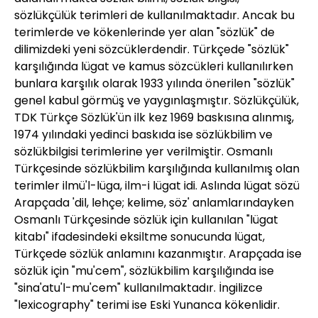
sözlükçülük terimleri de kullanılmaktadır. Ancak bu
terimlerde ve kökenlerinde yer alan "sözlük" de
dilimizdeki yeni sözcüklerdendir. Türkçede "sözlük"
karşılığında lügat ve kamus sözcükleri kullanılırken
bunlara karşılık olarak 1933 yılında önerilen "sözlük"
genel kabul görmüş ve yaygınlaşmıştır. Sözlükçülük,
TDK Türkçe Sözlük'ün ilk kez 1969 baskısına alınmış,
1974 yılındaki yedinci baskıda ise sözlükbilim ve
sözlükbilgisi terimlerine yer verilmiştir. Osmanlı
Türkçesinde sözlükbilim karşılığında kullanılmış olan
terimler ilmü'l-lüga, ilm-i lügat idi. Aslında lügat sözü
Arapçada 'dil, lehçe; kelime, söz' anlamlarındayken
Osmanlı Türkçesinde sözlük için kullanılan "lügat
kitabı" ifadesindeki eksiltme sonucunda lügat,
Türkçede sözlük anlamını kazanmıştır. Arapçada ise
sözlük için "mu'cem", sözlükbilim karşılığında ise
"sina'atu'l-mu'cem" kullanılmaktadır. İngilizce
"lexicography" terimi ise Eski Yunanca kökenlidir.