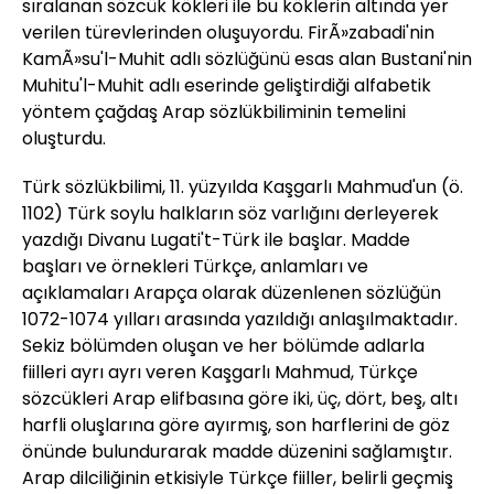
sıralanan sözcük kökleri ile bu köklerin altında yer
verilen türevlerinden oluşuyordu. FirÃ»zabadi'nin
KamÃ»su'l-Muhit adlı sözlüğünü esas alan Bustani'nin
Muhitu'l-Muhit adlı eserinde geliştirdiği alfabetik
yöntem çağdaş Arap sözlükbiliminin temelini
oluşturdu.
Türk sözlükbilimi, 11. yüzyılda Kaşgarlı Mahmud'un (ö.
1102) Türk soylu halkların söz varlığını derleyerek
yazdığı Divanu Lugati't-Türk ile başlar. Madde
başları ve örnekleri Türkçe, anlamları ve
açıklamaları Arapça olarak düzenlenen sözlüğün
1072-1074 yılları arasında yazıldığı anlaşılmaktadır.
Sekiz bölümden oluşan ve her bölümde adlarla
fiilleri ayrı ayrı veren Kaşgarlı Mahmud, Türkçe
sözcükleri Arap elifbasına göre iki, üç, dört, beş, altı
harfli oluşlarına göre ayırmış, son harflerini de göz
önünde bulundurarak madde düzenini sağlamıştır.
Arap dilciliğinin etkisiyle Türkçe fiiller, belirli geçmiş