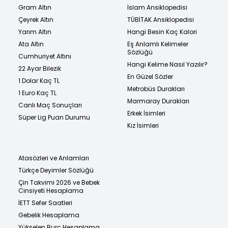
Gram Altın
İslam Ansiklopedisi
Çeyrek Altın
TÜBİTAK Ansiklopedisi
Yarım Altın
Hangi Besin Kaç Kalori
Ata Altın
Eş Anlamlı Kelimeler
Sözlüğü
Cumhuriyet Altını
Hangi Kelime Nasıl Yazılır?
22 Ayar Bilezik
En Güzel Sözler
1 Dolar Kaç TL
Metrobüs Durakları
1 Euro Kaç TL
Marmaray Durakları
Canlı Maç Sonuçları
Erkek İsimleri
Süper Lig Puan Durumu
Kız İsimleri
Atasözleri ve Anlamları
Türkçe Deyimler Sözlüğü
Çin Takvimi 2026 ve Bebek
Cinsiyeti Hesaplama
İETT Sefer Saatleri
Gebelik Hesaplama
Yükselen Burç Hesaplama