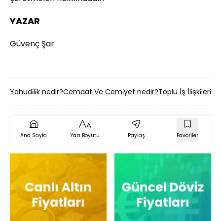
YAZAR
Güvenç Şar
Yahudi̇li̇k nedir?
Cemaat Ve Cemi̇yet nedir?
Toplu İ̇ş İ̇li̇şki̇leri̇ 
Ana Sayfa
Yazı Boyutu
Paylaş
Favoriler