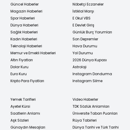
Güncel Haberler
Nöbetçi Eczaneler
Magazin Haberleri
İstiklal Marşı
Spor Haberleri
E Okul VBS
Dünya Haberleri
E Devlet Giriş
Sağlık Haberleri
Günlük Burç Yorumları
Kadın Haberleri
Son Depremler
Teknoloji Haberleri
Hava Durumu
Memur ve Emekli Haberleri
Yol Durumu
Altın Fiyatları
2026 Dünya Kupası
Dolar Kuru
Astroloji
Euro Kuru
Instagram Dondurma
Kripto Para Fiyatları
Instagram Silme
Yemek Tarifleri
Video Haberler
Ayetel Kürsi
TDK Sözlük Anlamları
Saatlerin Anlamı
Üniversite Taban Puanları
Aşk Sözleri
Rüya Tabirleri
Günaydın Mesajları
Dünya Tarihi ve Türk Tarihi