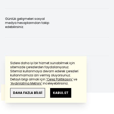
Günlük gelişmeleri sosyal
medya hesaplarından takip
edebilirsiniz.
Sizlere daha iyi bir hizmet sunabilmek için
sitemizde çerezlerden faydalanıyoruz.
Sitemizi kullanmaya devam ederek çerezleri
Powered by
Translate
kullanmamıza izin vermiş oluyorsunuz.
Detaylı bilgi almak için
‘Çerez Politikasını’
ve
‘Aydınlatma Metnini’
inceleyebilirsiniz.
Bu çeviride
Google Translete
kullanılmıştır.
Anlam ve çeviri hatalarından
haberturk.com
DAHA FAZLA BİLGİ
KABUL ET
sorumlu değildir.