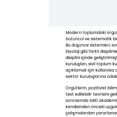
Modern toplumdaki örgüt
bütüncül ve sistematik biç
Bu düşünce sistemleri, sosyo
biyoloji gibi farklı disipl
disiplini içinde geliştirilm
kuruluşları, sivil toplum k
açıklamak için kullanılsa
sektör kuruluşlarına odak
Örgütlerin, pozitivist bil
test edilebilir teorisini ge
sonrasında ABD akademik ç
kendisinden önceki uygula
çalışmalardan yararlanar