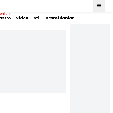
astro
Video
Stil
Resmi İlanlar