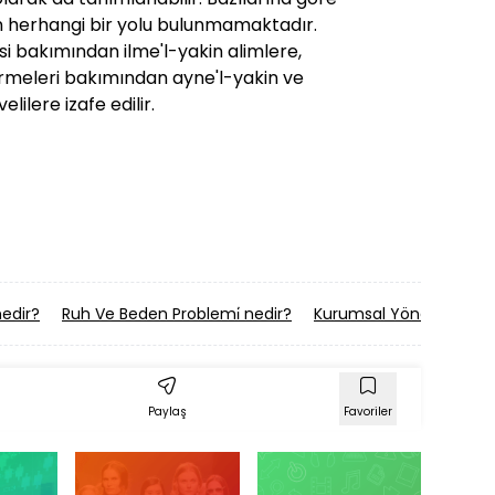
 herhangi bir yolu bulunmamaktadır.
mesi bakımından ilme'l-yakin alimlere,
içermeleri bakımından ayne'l-yakin ve
lilere izafe edilir.
edir?
Ruh Ve Beden Problemi̇ nedir?
Kurumsal Yöneti̇m nedi
Paylaş
Favoriler