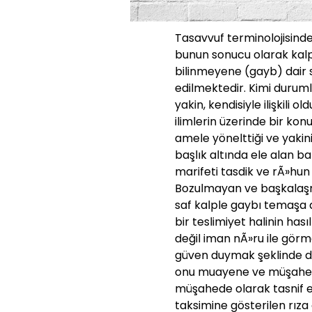
Tasavvuf terminolojisind
bunun sonucu olarak kalpt
bilinmeyene (gayb) dair s
edilmektedir. Kimi durumla
yakin, kendisiyle ilişkili 
ilimlerin üzerinde bir konu
amele yönelttiği ve yakinin
başlık altında ele alan baz
marifeti tasdik ve rÃ»hun m
Bozulmayan ve başkalaşm
saf kalple gaybı temaşa
bir teslimiyet halinin has
değil iman nÃ»ru ile görm
güven duymak şeklinde de 
onu muayene ve müşahede 
müşahede olarak tasnif ed
taksimine gösterilen rıza