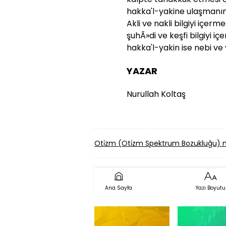
hakka'l-yakine ulaşmanın
Akli ve nakli bilgiyi içer
şuhÃ»di ve keşfi bilgiyi 
hakka'l-yakin ise nebi ve ve
YAZAR
Nurullah Koltaş
Oti̇zm (Oti̇zm Spektrum Bozukluğu) n
Ana Sayfa
Yazı Boyutu