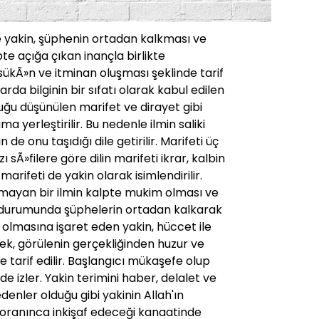
e yakin, şüphenin ortadan kalkması ve
e açığa çıkan inançla birlikte
ükÃ»n ve itminan oluşması şeklinde tarif
rda bilginin bir sıfatı olarak kabul edilen
olduğu düşünülen marifet ve dirayet gibi
ma yerleştirilir. Bu nedenle ilmin saliki
 de onu taşıdığı dile getirilir. Marifeti üç
ı sÃ»filere göre dilin marifeti ikrar, kalbin
arifeti de yakin olarak isimlendirilir.
ayan bir ilmin kalpte mukim olması ve
 durumunda şüphelerin ortadan kalkarak
ıl olmasına işaret eden yakin, hüccet ile
ek, görülenin gerçekliğinden huzur ve
tarif edilir. Başlangıcı mükaşefe olup
izler. Yakin terimini haber, delalet ve
enler olduğu gibi yakinin Allah'ın
 oranınca inkişaf edeceği kanaatinde