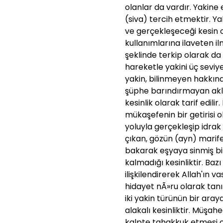
olanlar da vardır. Yakine
(siva) tercih etmektir. Ya
ve gerçekleşeceği kesin 
kullanımlarına ilaveten il
şeklinde terkip olarak da
hareketle yakini üç seviy
yakin, bilinmeyen hakkın
şüphe barındırmayan akli v
kesinlik olarak tarif edil
mükaşefenin bir getirisi 
yoluyla gerçekleşip idrak 
çıkan, gözün (ayn) marife
bakarak eşyaya sinmiş bi
kalmadığı kesinliktir. Bazı
ilişkilendirerek Allah'ın v
hidayet nÃ»ru olarak tanı
iki yakin türünün bir ara
alakalı kesinliktir. Müşah
kalpte tahakkuk etmesi ol