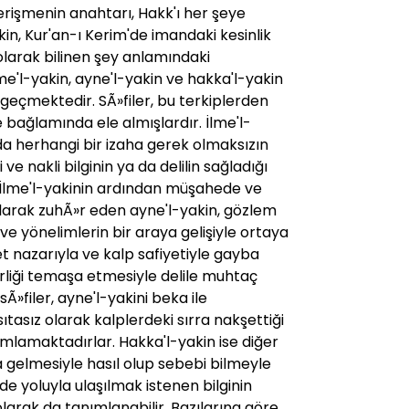
 erişmenin anahtarı, Hakk'ı her şeye
kin, Kur'an-ı Kerim'de imandaki kesinlik
olarak bilinen şey anlamındaki
me'l-yakin, ayne'l-yakin ve hakka'l-yakin
 geçmektedir. SÃ»filer, bu terkiplerden
e bağlamında ele almışlardır. İlme'l-
da herhangi bir izaha gerek olmaksızın
e nakli bilginin ya da delilin sağladığı
ir. İlme'l-yakinin ardından müşahede ve
olarak zuhÃ»r eden ayne'l-yakin, gözlem
ve yönelimlerin bir araya gelişiyle ortaya
t nazarıyla ve kalp safiyetiyle gayba
rliği temaşa etmesiyle delile muhtaç
 sÃ»filer, ayne'l-yakini beka ile
asıtasız olarak kalplerdeki sırra nakşettiği
mlamaktadırlar. Hakka'l-yakin ise diğer
ya gelmesiyle hasıl olup sebebi bilmeyle
ede yoluyla ulaşılmak istenen bilginin
arak da tanımlanabilir. Bazılarına göre