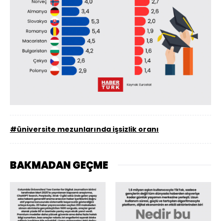
#üniversite mezunlarında işsizlik oranı
BAKMADAN GEÇME