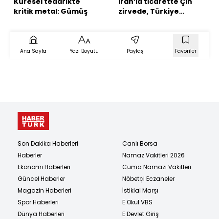
Küresel tedarikte
İran’la ticarette Çin
kritik metal: Gümüş
zirvede, Türkiye
üçüncü
Ana Sayfa
Yazı Boyutu
Paylaş
Favoriler
Son Dakika Haberleri
Canlı Borsa
Haberler
Namaz Vakitleri 2026
Ekonomi Haberleri
Cuma Namazı Vakitleri
Güncel Haberler
Nöbetçi Eczaneler
Magazin Haberleri
İstiklal Marşı
Spor Haberleri
E Okul VBS
Dünya Haberleri
E Devlet Giriş