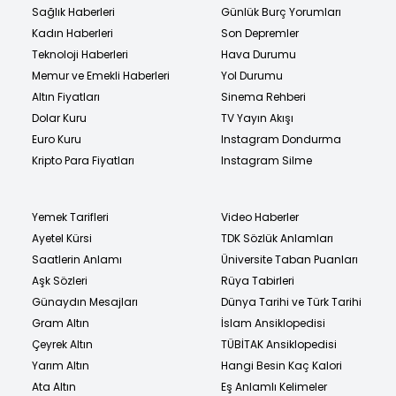
Sağlık Haberleri
Günlük Burç Yorumları
Kadın Haberleri
Son Depremler
Teknoloji Haberleri
Hava Durumu
Memur ve Emekli Haberleri
Yol Durumu
Altın Fiyatları
Sinema Rehberi
Dolar Kuru
TV Yayın Akışı
Euro Kuru
Instagram Dondurma
Kripto Para Fiyatları
Instagram Silme
Yemek Tarifleri
Video Haberler
Ayetel Kürsi
TDK Sözlük Anlamları
Saatlerin Anlamı
Üniversite Taban Puanları
Aşk Sözleri
Rüya Tabirleri
Günaydın Mesajları
Dünya Tarihi ve Türk Tarihi
Gram Altın
İslam Ansiklopedisi
Çeyrek Altın
TÜBİTAK Ansiklopedisi
Yarım Altın
Hangi Besin Kaç Kalori
Ata Altın
Eş Anlamlı Kelimeler