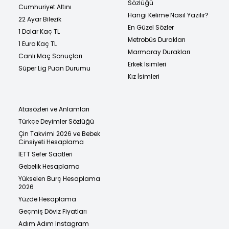
Sözlüğü
Cumhuriyet Altını
Hangi Kelime Nasıl Yazılır?
22 Ayar Bilezik
En Güzel Sözler
1 Dolar Kaç TL
Metrobüs Durakları
1 Euro Kaç TL
Marmaray Durakları
Canlı Maç Sonuçları
Erkek İsimleri
Süper Lig Puan Durumu
Kız İsimleri
Atasözleri ve Anlamları
Türkçe Deyimler Sözlüğü
Çin Takvimi 2026 ve Bebek
Cinsiyeti Hesaplama
İETT Sefer Saatleri
Gebelik Hesaplama
Yükselen Burç Hesaplama
2026
Yüzde Hesaplama
Geçmiş Döviz Fiyatları
Adım Adım Instagram