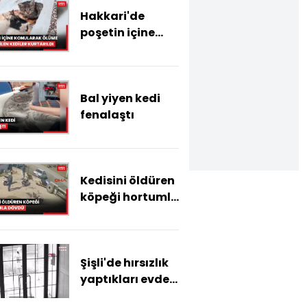
Hakkari'de
poşetin içine
konularak
ölüme terk
edilen kediler
Bal yiyen kedi
kurtarıldı
fenalaştı
Kedisini öldüren
köpeği hortumla
dövdü
Şişli'de hırsızlık
yaptıkları evden
kediyi de çalıp