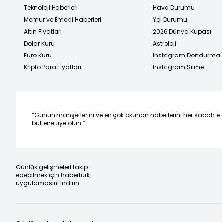
Teknoloji Haberleri
Hava Durumu
Memur ve Emekli Haberleri
Yol Durumu
Altın Fiyatları
2026 Dünya Kupası
Dolar Kuru
Astroloji
Euro Kuru
Instagram Dondurma
Kripto Para Fiyatları
Instagram Silme
“Günün manşetlerini ve en çok okunan haberlerini her sabah e
bültene üye olun.”
Günlük gelişmeleri takip
edebilmek için habertürk
uygulamasını indirin