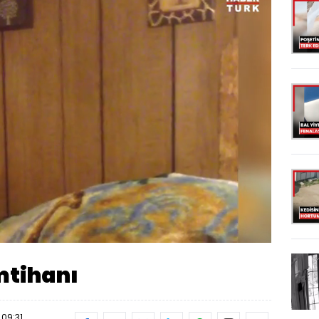
ndi
:
8%
Oynatma
Hızı
imtihanı
 09:31