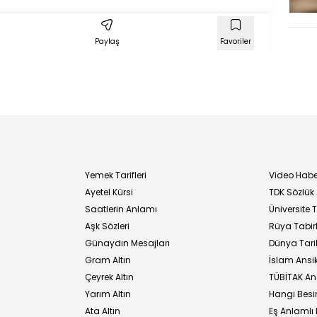
Paylaş
Favoriler
Yemek Tarifleri
Video Habe
Ayetel Kürsi
TDK Sözlük
i
Saatlerin Anlamı
Üniversite
Aşk Sözleri
Rüya Tabirl
Günaydın Mesajları
Dünya Tarih
Gram Altın
İslam Ansi
Çeyrek Altın
TÜBİTAK An
Yarım Altın
Hangi Besi
Ata Altın
Eş Anlamlı 