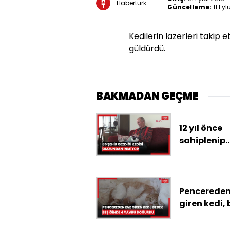
Habertürk
Güncelleme:
11 Eyl
Kedilerin lazerleri takip 
güldürdü.
BAKMADAN GEÇME
12 yıl önce
sahiplenip
birlikte 65 ş
gezdiği ked
omzundan
inmiyor
Pencereden
giren kedi,
beşiğinde 4
yavru doğu