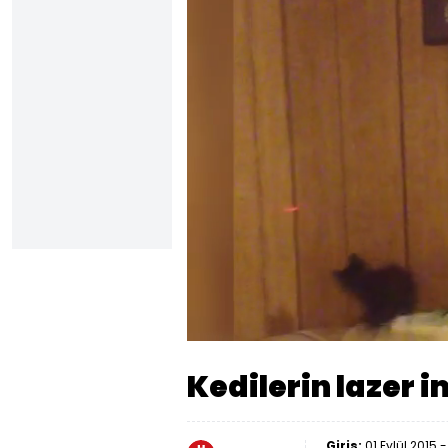
Yükle
68.7
Sesi
Aç
Kedilerin lazer 
Giriş:
01 Eylül 2015 -