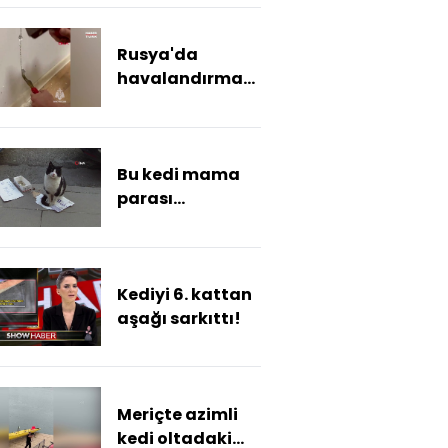
kaçtılar
Rusya'da
havalandırma
boşluğuna
düşen yavru
kediler böyle
Bu kedi mama
kurtarıldı
parası
biriktirmek için
kaldırımda
bekliyor
Kediyi 6. kattan
aşağı sarkıttı!
Meriçte azimli
kedi oltadaki