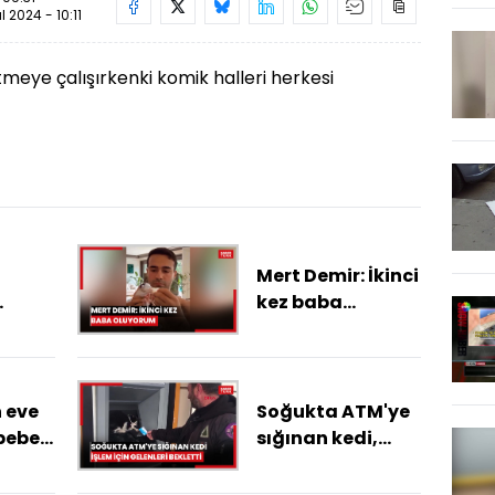
ül 2024 - 10:11
etmeye çalışırkenki komik halleri herkesi
Mert Demir: İkinci
kez baba
ehir
oluyorum
isi
 eve
Soğukta ATM'ye
 bebek
sığınan kedi,
işlem için
rdu
gelenleri bekletti