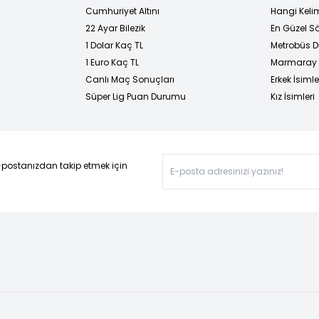
Cumhuriyet Altını
Hangi Kelim
22 Ayar Bilezik
En Güzel Sö
1 Dolar Kaç TL
Metrobüs D
1 Euro Kaç TL
Marmaray D
Canlı Maç Sonuçları
Erkek İsimle
Süper Lig Puan Durumu
Kız İsimleri
-postanızdan takip etmek için