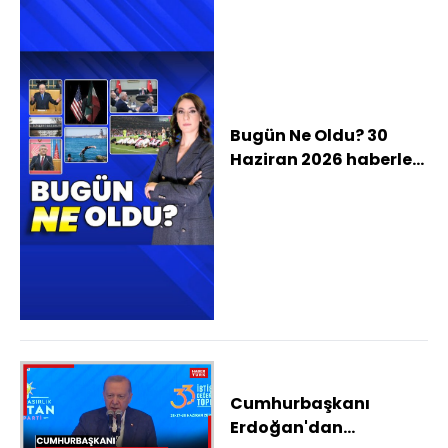
Bugün Ne Oldu? 30
Haziran 2026 haberleri:
ABD - İran arasında
görüşme bilmecesi,
Kabinede gündem
NATO Zirvesi ve en
düşük emekli aylığı,
Bahçeli: Askeri
hastaneler açılmalı
Cumhurbaşkanı
Erdoğan'dan