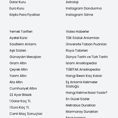
Dolar Kuru
Astroloji
Euro Kuru
Instagram Dondurma
Kripto Para Fiyatları
Instagram Silme
Yemek Tarifleri
Video Haberler
Ayetel Kürsi
TDK Sözlük Anlamları
Saatlerin Anlamı
Üniversite Taban Puanları
Aşk Sözleri
Rüya Tabirleri
Günaydın Mesajları
Dünya Tarihi ve Türk Tarihi
Gram Altın
İslam Ansiklopedisi
Çeyrek Altın
TÜBİTAK Ansiklopedisi
Yarım Altın
Hangi Besin Kaç Kalori
Ata Altın
Eş Anlamlı Kelimeler
Sözlüğü
Cumhuriyet Altını
Hangi Kelime Nasıl Yazılır?
22 Ayar Bilezik
En Güzel Sözler
1 Dolar Kaç TL
Metrobüs Durakları
1 Euro Kaç TL
Marmaray Durakları
Canlı Maç Sonuçları
Erkek İsimleri