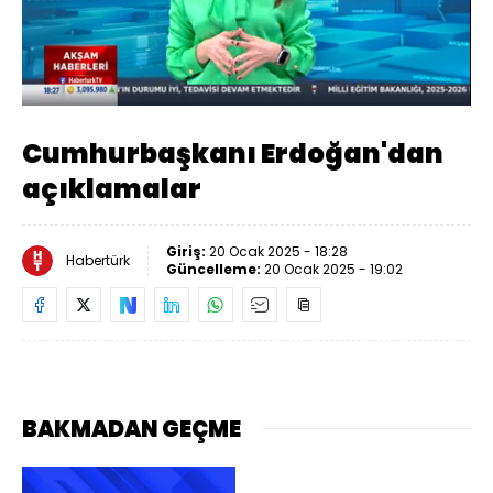
Yüklendi
:
2.12%
Sesi
Oynatma
Aç
Hızı
Cumhurbaşkanı Erdoğan'dan
açıklamalar
Giriş:
20 Ocak 2025 - 18:28
Habertürk
Güncelleme:
20 Ocak 2025 - 19:02
BAKMADAN GEÇME