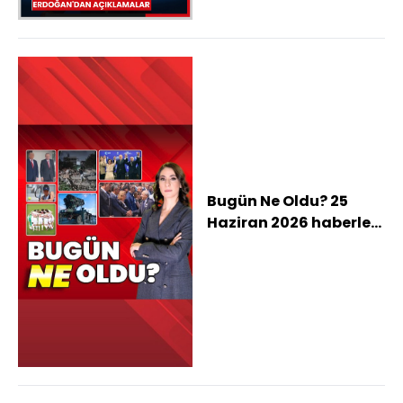
açıklamalar
Bugün Ne Oldu? 25
Haziran 2026 haberleri:
Nevşehir ve Keçiören
belediye başkanları AK
Parti'ye geçti, Trump:
Cumhurbaşkanı
Erdoğan saygın bir
lider, Kılıçdaroğlu ve
Özel cenazede
tokalaştı