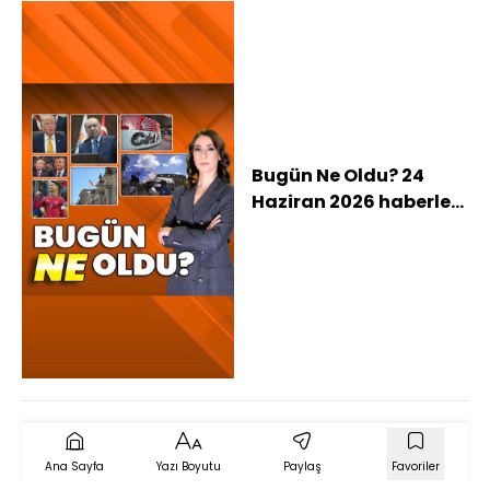
Bugün Ne Oldu? 24
Haziran 2026 haberleri:
Erdoğan'dan yasal
düzenleme
açıklaması, "Özgür
Özel gelsin yarışalım",
Avrupa'yı yakan sıcak
hava Türkiye'ye
gelecek mi?
Ana Sayfa
Yazı Boyutu
Paylaş
Favoriler