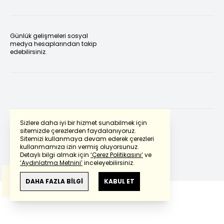
Günlük gelişmeleri sosyal
medya hesaplarından takip
edebilirsiniz.
Sizlere daha iyi bir hizmet sunabilmek için
sitemizde çerezlerden faydalanıyoruz.
Sitemizi kullanmaya devam ederek çerezleri
Powered by
Translate
kullanmamıza izin vermiş oluyorsunuz.
Detaylı bilgi almak için
‘Çerez Politikasını’
ve
‘Aydınlatma Metnini’
inceleyebilirsiniz.
Bu çeviride
Google Translete
kullanılmıştır.
Anlam ve çeviri hatalarından
haberturk.com
DAHA FAZLA BİLGİ
KABUL ET
sorumlu değildir.