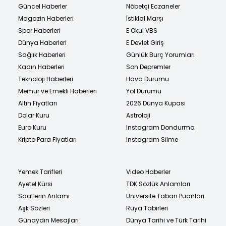
Güncel Haberler
Nöbetçi Eczaneler
Magazin Haberleri
İstiklal Marşı
Spor Haberleri
E Okul VBS
Dünya Haberleri
E Devlet Giriş
Sağlık Haberleri
Günlük Burç Yorumları
Kadın Haberleri
Son Depremler
Teknoloji Haberleri
Hava Durumu
Memur ve Emekli Haberleri
Yol Durumu
Altın Fiyatları
2026 Dünya Kupası
Dolar Kuru
Astroloji
Euro Kuru
Instagram Dondurma
Kripto Para Fiyatları
Instagram Silme
Yemek Tarifleri
Video Haberler
Ayetel Kürsi
TDK Sözlük Anlamları
Saatlerin Anlamı
Üniversite Taban Puanları
Aşk Sözleri
Rüya Tabirleri
Günaydın Mesajları
Dünya Tarihi ve Türk Tarihi