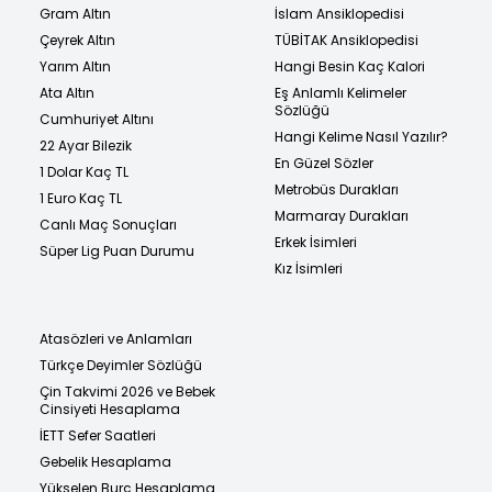
Gram Altın
İslam Ansiklopedisi
Çeyrek Altın
TÜBİTAK Ansiklopedisi
Yarım Altın
Hangi Besin Kaç Kalori
Ata Altın
Eş Anlamlı Kelimeler
Sözlüğü
Cumhuriyet Altını
Hangi Kelime Nasıl Yazılır?
22 Ayar Bilezik
En Güzel Sözler
1 Dolar Kaç TL
Metrobüs Durakları
1 Euro Kaç TL
Marmaray Durakları
Canlı Maç Sonuçları
Erkek İsimleri
Süper Lig Puan Durumu
Kız İsimleri
Atasözleri ve Anlamları
Türkçe Deyimler Sözlüğü
Çin Takvimi 2026 ve Bebek
Cinsiyeti Hesaplama
İETT Sefer Saatleri
Gebelik Hesaplama
Yükselen Burç Hesaplama