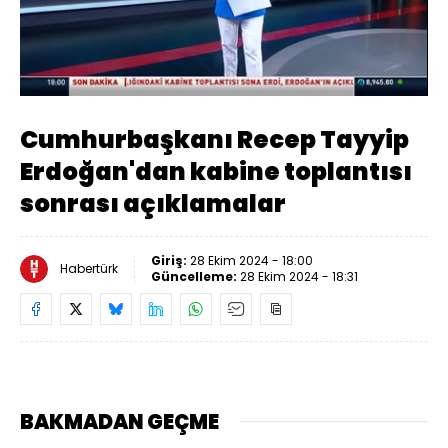
Yüklendi
:
2.46%
Sesi
Oynatma
Aç
Hızı
Cumhurbaşkanı Recep Tayyip
Erdoğan'dan kabine toplantısı
sonrası açıklamalar
Giriş:
28 Ekim 2024 - 18:00
Habertürk
Güncelleme:
28 Ekim 2024 - 18:31
BAKMADAN GEÇME