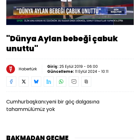
Yüklendi
:
22.55%
Sesi
Oynatma
Aç
Hızı
''Dünya Aylan bebeği çabuk
unuttu''
Giriş:
25 Eylül 2019 - 06:00
Habertürk
Güncelleme:
11 Eylül 2024 - 10:11
Cumhurbaşkanı:yeni bir göç dalgasına
tahammülümüz yok
BAKMADAN GEÇME