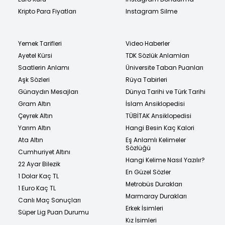
Kripto Para Fiyatları
Instagram Silme
Yemek Tarifleri
Video Haberler
Ayetel Kürsi
TDK Sözlük Anlamları
Saatlerin Anlamı
Üniversite Taban Puanları
Aşk Sözleri
Rüya Tabirleri
Günaydın Mesajları
Dünya Tarihi ve Türk Tarihi
Gram Altın
İslam Ansiklopedisi
Çeyrek Altın
TÜBİTAK Ansiklopedisi
Yarım Altın
Hangi Besin Kaç Kalori
Ata Altın
Eş Anlamlı Kelimeler
Sözlüğü
Cumhuriyet Altını
Hangi Kelime Nasıl Yazılır?
22 Ayar Bilezik
En Güzel Sözler
1 Dolar Kaç TL
Metrobüs Durakları
1 Euro Kaç TL
Marmaray Durakları
Canlı Maç Sonuçları
Erkek İsimleri
Süper Lig Puan Durumu
Kız İsimleri