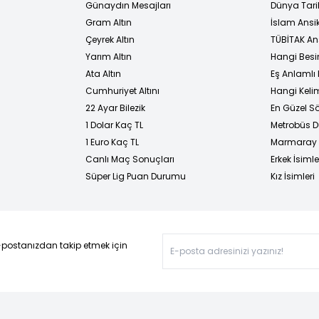
Günaydın Mesajları
Dünya Tarih
Gram Altın
İslam Ansi
Çeyrek Altın
TÜBİTAK An
Yarım Altın
Hangi Besi
Ata Altın
Eş Anlamlı 
Cumhuriyet Altını
Hangi Kelim
22 Ayar Bilezik
En Güzel Sö
1 Dolar Kaç TL
Metrobüs D
1 Euro Kaç TL
Marmaray D
Canlı Maç Sonuçları
Erkek İsimle
Süper Lig Puan Durumu
Kız İsimleri
-postanızdan takip etmek için