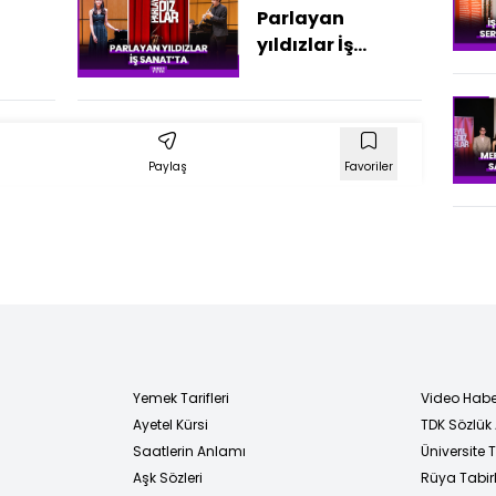
Parlayan
yıldızlar İş
Sanat'ta
Paylaş
Favoriler
Yemek Tarifleri
Video Habe
Ayetel Kürsi
TDK Sözlük
i
Saatlerin Anlamı
Üniversite
Aşk Sözleri
Rüya Tabirl