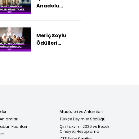
Anadolu
Sergileri
Milas'taydı
Meriç Soylu
Ödülleri
sahiplerini buldu
rler
Atasözleri ve Anlamları
 Anlamları
Türkçe Deyimler Sözlüğü
 Taban Puanları
Çin Takvimi 2026 ve Bebek
Cinsiyeti Hesaplama
eri
İETT Sefer Saatleri