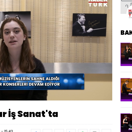
BA
Oynatma
Hızı
r İş Sanat'ta
 - 15:43