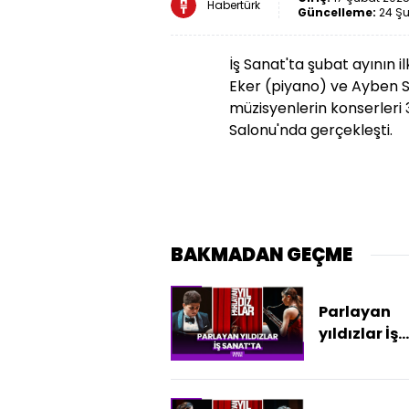
Habertürk
Güncelleme:
24 Şu
İş Sanat'ta şubat ayının 
Eker (piyano) ve Ayben S
müzisyenlerin konserleri 3
Salonu'nda gerçekleşti.
BAKMADAN GEÇME
Parlayan
yıldızlar İş
Sanat'ta