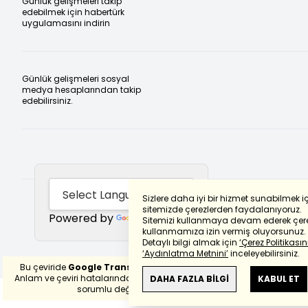
Günlük gelişmeleri takip
edebilmek için habertürk
uygulamasını indirin
Günlük gelişmeleri sosyal
medya hesaplarından takip
edebilirsiniz.
Sizlere daha iyi bir hizmet sunabilmek i
sitemizde çerezlerden faydalanıyoruz.
Powered by
Translate
Sitemizi kullanmaya devam ederek çere
kullanmamıza izin vermiş oluyorsunuz.
Detaylı bilgi almak için
‘Çerez Politikasını
‘Aydınlatma Metnini’
inceleyebilirsiniz.
Bu çeviride
Google Translete
kullanılmıştır.
Anlam ve çeviri hatalarından
haberturk.com
DAHA FAZLA BİLGİ
KABUL ET
sorumlu değildir.