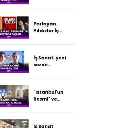
Sanat'ta
Parlayan
Yıldızlar İş
Sanat'ta
İş Sanat, yeni
sezon
programına
konserle
başlıyor
"İstanbul'un
Resmi" ve
"Yazan-Çizen
Latif Demirci"
Sergileri
İş Sanat
Antalya'da