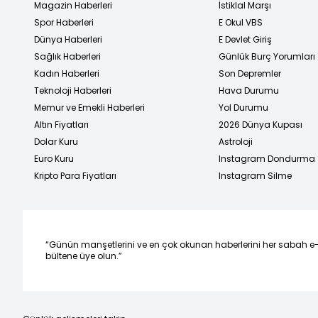
Magazin Haberleri
İstiklal Marşı
Spor Haberleri
E Okul VBS
Dünya Haberleri
E Devlet Giriş
Sağlık Haberleri
Günlük Burç Yorumları
Kadın Haberleri
Son Depremler
Teknoloji Haberleri
Hava Durumu
Memur ve Emekli Haberleri
Yol Durumu
Altın Fiyatları
2026 Dünya Kupası
Dolar Kuru
Astroloji
Euro Kuru
Instagram Dondurma
Kripto Para Fiyatları
Instagram Silme
“Günün manşetlerini ve en çok okunan haberlerini her sabah e
bültene üye olun.”