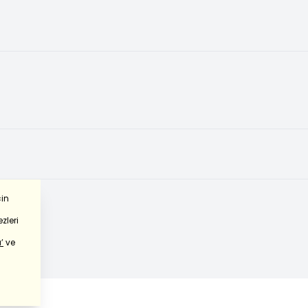
çin
zleri
’
ve