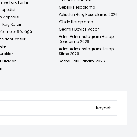
i ve Türk Tarihi
Gebelik Hesaplama
klopedisi
Yükselen Burç Hesaplama 2026
siklopedisi
Yüzde Hesaplama
n Kaç Kalori
Geçmiş Döviz Fiyatları
Kelimeler Sözlüğü
Adım Adım Instagram Hesap
e Nasıl Yazılır?
Dondurma 2026
zler
Adım Adım Instagram Hesap
urakları
Silme 2026
urakları
Resmi Tatil Takvimi 2026
ri
Kaydet