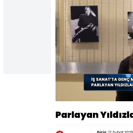
Yüklendi
:
57.37%
Sesi
Aç
Parlayan Yıldızla
Giriş:
17 Şubat 2025