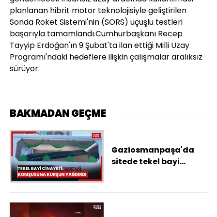
planlanan hibrit motor teknolojisiyle geliştirilen
Sonda Roket Sistemi'nin (SORS) uçuşlu testleri
başarıyla tamamlandı.Cumhurbaşkanı Recep
Tayyip Erdoğan'ın 9 Şubat'ta ilan ettiği Milli Uzay
Programı'ndaki hedeflere ilişkin çalışmalar aralıksız
sürüyor.
BAKMADAN GEÇME
Gaziosmanpaşa'da
sitede tekel bayi
cinayeti; komşusu
tarafından 8 yerinden
vurularak öldürüldü