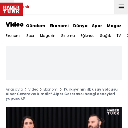
Canlı
Video
Gündem
Ekonomi
Dünya
Spor
Magazin
Ekonomi
Spor
Magazin
Sinema
Eğlence
Sağlık
TV
Anasayfa
Video
Ekonomi
Türkiye'nin ilk uzay yolcusu
Alper Gezeravcı kimdir? Alper Gezeravcı hangi deneyleri
yapacak?