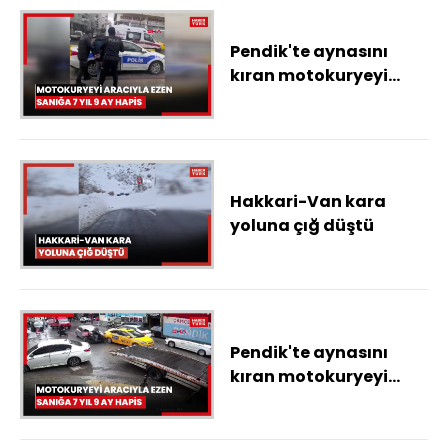
Pendik'te aynasını
kıran motokuryeyi
aracıyla ezen sanığa 7
yıl 9 ay hapis
Hakkari-Van kara
yoluna çığ düştü
Pendik'te aynasını
kıran motokuryeyi
aracıyla ezen sanığa 7
yıl 9 ay hapis