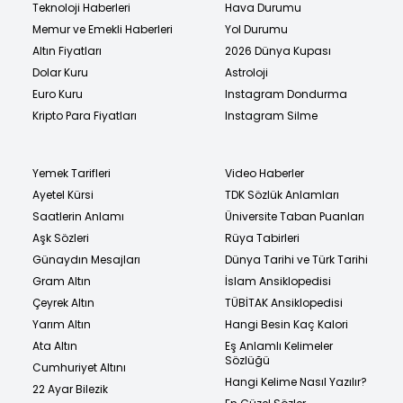
Teknoloji Haberleri
Hava Durumu
Memur ve Emekli Haberleri
Yol Durumu
Altın Fiyatları
2026 Dünya Kupası
Dolar Kuru
Astroloji
Euro Kuru
Instagram Dondurma
Kripto Para Fiyatları
Instagram Silme
Yemek Tarifleri
Video Haberler
Ayetel Kürsi
TDK Sözlük Anlamları
Saatlerin Anlamı
Üniversite Taban Puanları
Aşk Sözleri
Rüya Tabirleri
Günaydın Mesajları
Dünya Tarihi ve Türk Tarihi
Gram Altın
İslam Ansiklopedisi
Çeyrek Altın
TÜBİTAK Ansiklopedisi
Yarım Altın
Hangi Besin Kaç Kalori
Ata Altın
Eş Anlamlı Kelimeler
Sözlüğü
Cumhuriyet Altını
Hangi Kelime Nasıl Yazılır?
22 Ayar Bilezik