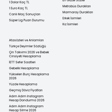
En Güzel Sözler
1 Dolar Kaç TL
Metrobüs Durakları
1 Euro Kaç TL
Marmaray Durakları
Canlı Maç Sonuçları
Erkek İsimleri
Süper Lig Puan Durumu
Kız İsimleri
Atasözleri ve Anlamları
Türkçe Deyimler Sözlüğü
Çin Takvimi 2026 ve Bebek
Cinsiyeti Hesaplama
İETT Sefer Saatleri
Gebelik Hesaplama
Yükselen Burç Hesaplama
2026
Yüzde Hesaplama
Geçmiş Döviz Fiyatları
Adım Adım Instagram
Hesap Dondurma 2026
Adım Adım Instagram
Hesap Silme 2026