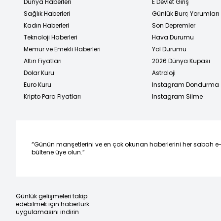
Dünya Haberleri
E Devlet Giriş
Sağlık Haberleri
Günlük Burç Yorumları
Kadın Haberleri
Son Depremler
Teknoloji Haberleri
Hava Durumu
Memur ve Emekli Haberleri
Yol Durumu
Altın Fiyatları
2026 Dünya Kupası
Dolar Kuru
Astroloji
Euro Kuru
Instagram Dondurma
Kripto Para Fiyatları
Instagram Silme
“Günün manşetlerini ve en çok okunan haberlerini her sabah e
bültene üye olun.”
Günlük gelişmeleri takip
edebilmek için habertürk
uygulamasını indirin