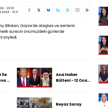
24 - 20:01
ül 2024 - 10:11
ny Blinken, Gazze'de ateşkes ve esirlerin
nelik sürecin önümüzdeki günlerde
 söyledi.
 İle
Ana Haber
ona Mı
Bülteni - 12 Ocak
2026 (ABD'den
İran'a Askeri
Müdahale Olur
Mu?)
Beyaz Saray