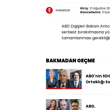
Giriş:
21 Ağustos 20
Habertürk
Güncelleme:
11 Eyl
ABD Dışişleri Bakanı Anto
serbest bırakılmasına yö
tamamlanması gerektiğini
BAKMADAN GEÇME
ABD'nin SDG
Ortaklığı S
Erdi?
ABD,