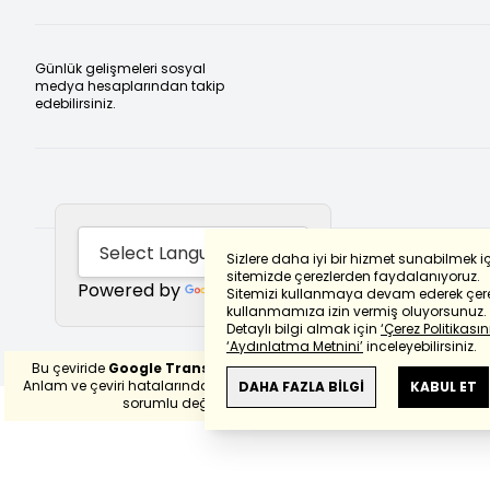
Günlük gelişmeleri sosyal
medya hesaplarından takip
edebilirsiniz.
Sizlere daha iyi bir hizmet sunabilmek i
sitemizde çerezlerden faydalanıyoruz.
Powered by
Translate
Sitemizi kullanmaya devam ederek çere
kullanmamıza izin vermiş oluyorsunuz.
Detaylı bilgi almak için
‘Çerez Politikasını
‘Aydınlatma Metnini’
inceleyebilirsiniz.
Bu çeviride
Google Translete
kullanılmıştır.
Anlam ve çeviri hatalarından
haberturk.com
DAHA FAZLA BİLGİ
KABUL ET
sorumlu değildir.