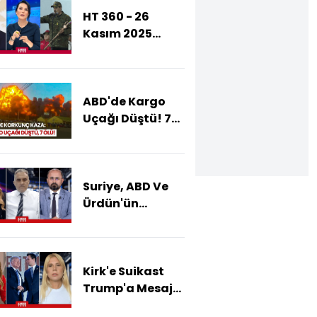
HT 360 - 26
Kasım 2025
(Trump
Venezuela'dan
Ne İstiyor?)
ABD'de Kargo
Uçağı Düştü! 7
Kişi Yaşamını
Yitirdi!
Suriye, ABD Ve
Ürdün'ün
Anlaştığı Yol
Haritasında Ne
Var?
Kirk'e Suikast
Trump'a Mesaj
Mı?