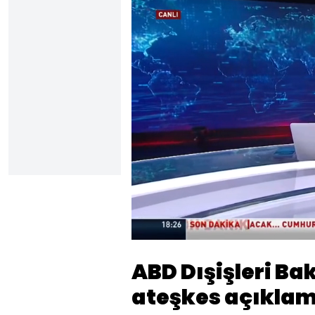
Yüklendi
:
39.01%
Sesi
Aç
ABD Dışişleri Ba
ateşkes açıkla