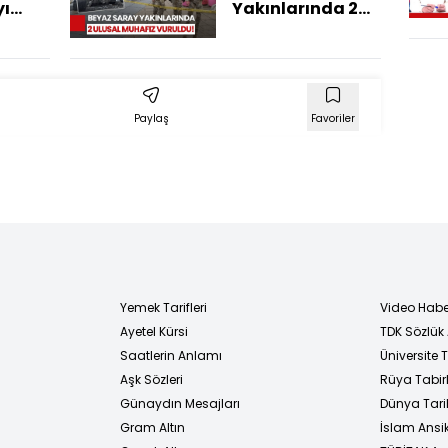
yı
Yakınlarında 2
Ulusal Muhafız
Vuruldu:
Trump'tan 'Terör'
Açıklaması
Paylaş
Favoriler
Yemek Tarifleri
Video Habe
Ayetel Kürsi
TDK Sözlük
i
Saatlerin Anlamı
Üniversite
Aşk Sözleri
Rüya Tabirl
Günaydın Mesajları
Dünya Tarih
Gram Altın
İslam Ansi