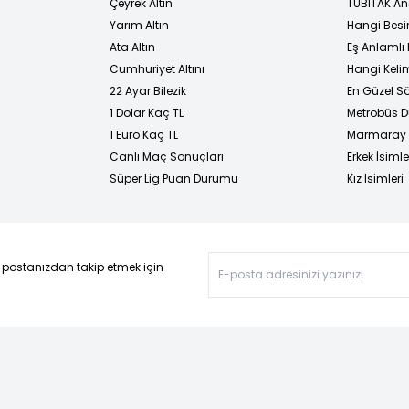
Çeyrek Altın
TÜBİTAK An
Yarım Altın
Hangi Besi
Ata Altın
Eş Anlamlı 
Cumhuriyet Altını
Hangi Kelim
22 Ayar Bilezik
En Güzel Sö
1 Dolar Kaç TL
Metrobüs D
1 Euro Kaç TL
Marmaray D
Canlı Maç Sonuçları
Erkek İsimle
Süper Lig Puan Durumu
Kız İsimleri
-postanızdan takip etmek için