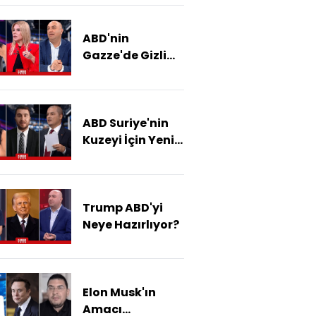
ABD'nin
Gazze'de Gizli
Planı Mı Var?
ABD Suriye'nin
Kuzeyi İçin Yeni
Yönetim Modeli
Mi Arıyor?
Trump ABD'yi
Neye Hazırlıyor?
Elon Musk'ın
Amacı