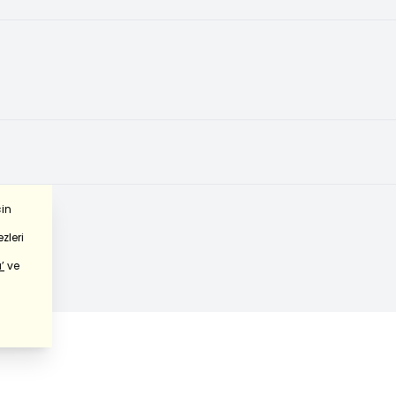
çin
zleri
’
ve