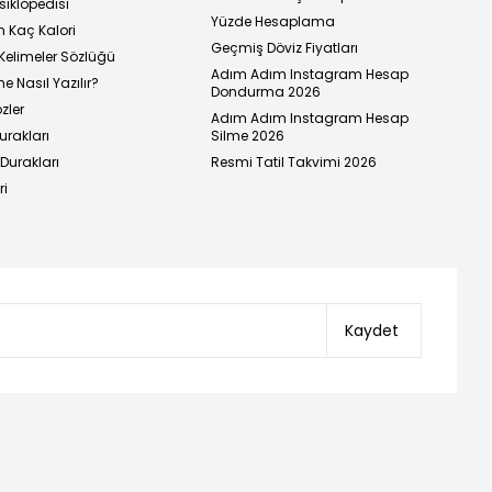
siklopedisi
Yüzde Hesaplama
n Kaç Kalori
Geçmiş Döviz Fiyatları
Kelimeler Sözlüğü
Adım Adım Instagram Hesap
e Nasıl Yazılır?
Dondurma 2026
zler
Adım Adım Instagram Hesap
urakları
Silme 2026
urakları
Resmi Tatil Takvimi 2026
ri
Kaydet