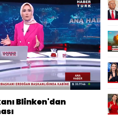
Oynatma
Hızı
kanı Blinken'dan
ması