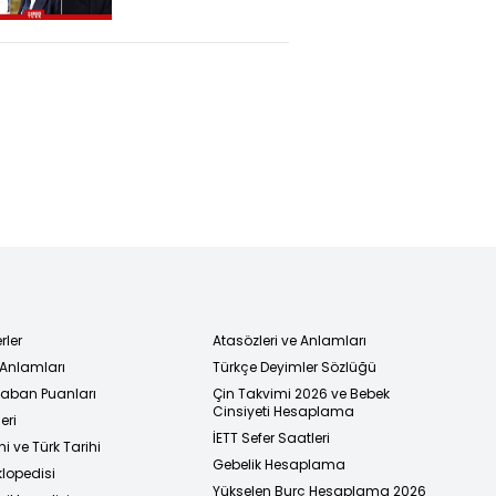
Cumhuriyetçilerle
Arayı Bozmak
Mı?
rler
Atasözleri ve Anlamları
 Anlamları
Türkçe Deyimler Sözlüğü
 Taban Puanları
Çin Takvimi 2026 ve Bebek
Cinsiyeti Hesaplama
eri
İETT Sefer Saatleri
i ve Türk Tarihi
Gebelik Hesaplama
klopedisi
Yükselen Burç Hesaplama 2026