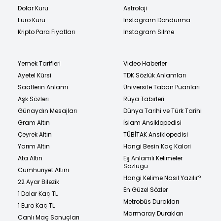
Dolar Kuru
Astroloji
Euro Kuru
Instagram Dondurma
Kripto Para Fiyatları
Instagram Silme
Yemek Tarifleri
Video Haberler
Ayetel Kürsi
TDK Sözlük Anlamları
Saatlerin Anlamı
Üniversite Taban Puanları
Aşk Sözleri
Rüya Tabirleri
Günaydın Mesajları
Dünya Tarihi ve Türk Tarihi
Gram Altın
İslam Ansiklopedisi
Çeyrek Altın
TÜBİTAK Ansiklopedisi
Yarım Altın
Hangi Besin Kaç Kalori
Ata Altın
Eş Anlamlı Kelimeler
Sözlüğü
Cumhuriyet Altını
Hangi Kelime Nasıl Yazılır?
22 Ayar Bilezik
En Güzel Sözler
1 Dolar Kaç TL
Metrobüs Durakları
1 Euro Kaç TL
Marmaray Durakları
Canlı Maç Sonuçları