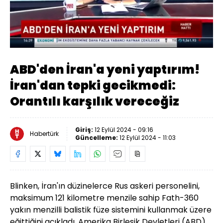
Yüklendi
:
35.21%
Sesi
Oynatma
Aç
Hızı
ABD'den İran'a yeni yaptırım!
İran'dan tepki gecikmedi:
Orantılı karşılık vereceğiz
Giriş:
12 Eylül 2024 - 09:16
Habertürk
Güncelleme:
12 Eylül 2024 - 11:03
Blinken, İran'ın düzinelerce Rus askeri personelini,
maksimum 121 kilometre menzile sahip Fath-360
yakın menzilli balistik füze sistemini kullanmak üzere
eğittiğini açıkladı. Amerika Birleşik Devletleri (ABD)