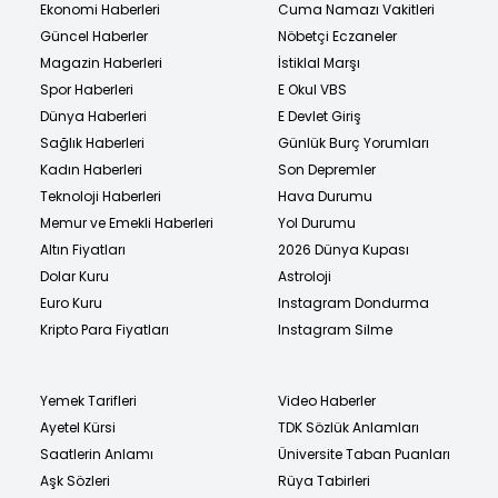
Ekonomi Haberleri
Cuma Namazı Vakitleri
Güncel Haberler
Nöbetçi Eczaneler
Magazin Haberleri
İstiklal Marşı
Spor Haberleri
E Okul VBS
Dünya Haberleri
E Devlet Giriş
Sağlık Haberleri
Günlük Burç Yorumları
Kadın Haberleri
Son Depremler
Teknoloji Haberleri
Hava Durumu
Memur ve Emekli Haberleri
Yol Durumu
Altın Fiyatları
2026 Dünya Kupası
Dolar Kuru
Astroloji
Euro Kuru
Instagram Dondurma
Kripto Para Fiyatları
Instagram Silme
Yemek Tarifleri
Video Haberler
Ayetel Kürsi
TDK Sözlük Anlamları
Saatlerin Anlamı
Üniversite Taban Puanları
Aşk Sözleri
Rüya Tabirleri