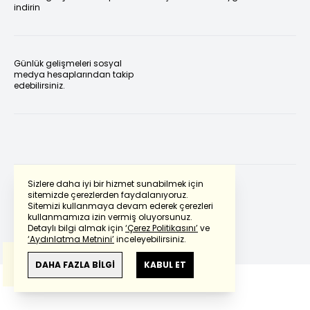
indirin
Günlük gelişmeleri sosyal
medya hesaplarından takip
edebilirsiniz.
Sizlere daha iyi bir hizmet sunabilmek için
sitemizde çerezlerden faydalanıyoruz.
Sitemizi kullanmaya devam ederek çerezleri
Powered by
Translate
kullanmamıza izin vermiş oluyorsunuz.
Detaylı bilgi almak için
‘Çerez Politikasını’
ve
‘Aydınlatma Metnini’
inceleyebilirsiniz.
Bu çeviride
Google Translete
kullanılmıştır.
Anlam ve çeviri hatalarından
haberturk.com
DAHA FAZLA BİLGİ
KABUL ET
sorumlu değildir.