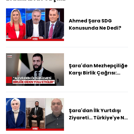
Ahmed Şara SDG
Konusunda Ne Dedi?
Şara'dan Mezhepçiliğe
Karşı Birlik Çağrısı:
Sorumlular Müttefik
Bile Olsa
Cezalandırılacak
Şara'dan İlk Yurtdışı
Ziyareti... Türkiye'ye Ne
Zaman Gelecek?