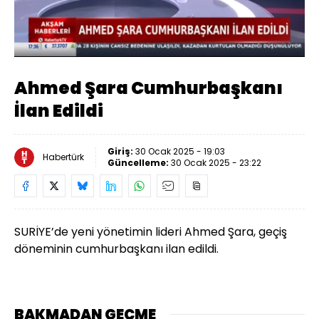
Yüklendi
:
37.91%
Sesi
Oynatma
Aç
Hızı
Ahmed Şara Cumhurbaşkanı
İlan Edildi
Giriş:
30 Ocak 2025 - 19:03
Habertürk
Güncelleme:
30 Ocak 2025 - 23:22
SURİYE’de yeni yönetimin lideri Ahmed Şara, geçiş
döneminin cumhurbaşkanı ilan edildi.
BAKMADAN GEÇME