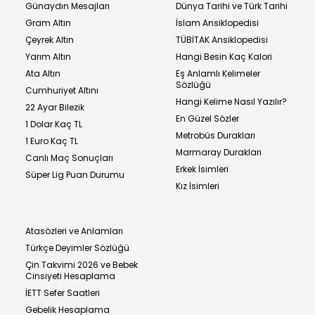
Günaydın Mesajları
Dünya Tarihi ve Türk Tarihi
Gram Altın
İslam Ansiklopedisi
Çeyrek Altın
TÜBİTAK Ansiklopedisi
Yarım Altın
Hangi Besin Kaç Kalori
Ata Altın
Eş Anlamlı Kelimeler
Sözlüğü
Cumhuriyet Altını
Hangi Kelime Nasıl Yazılır?
22 Ayar Bilezik
En Güzel Sözler
1 Dolar Kaç TL
Metrobüs Durakları
1 Euro Kaç TL
Marmaray Durakları
Canlı Maç Sonuçları
Erkek İsimleri
Süper Lig Puan Durumu
Kız İsimleri
Atasözleri ve Anlamları
Türkçe Deyimler Sözlüğü
Çin Takvimi 2026 ve Bebek
Cinsiyeti Hesaplama
İETT Sefer Saatleri
Gebelik Hesaplama