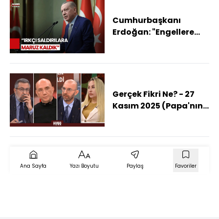
Cumhurbaşkanı
Erdoğan: "Engellere
Rağmen Türk
Diasporası Ayakta
Kalmayı Başardı"
Gerçek Fikri Ne? - 27
Kasım 2025 (Papa'nın
Neden İlk Ziyareti
Türkiye?)
Ana Sayfa
Yazı Boyutu
Paylaş
Favoriler