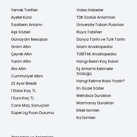
Yemek Tarifleri
Video Haberler
Ayetel Kürsi
TDK Sözlük Anlamları
Saatlerin Anlamı
Üniversite Taban Puanları
Aşk Sözleri
Rüya Tabirleri
Günaydın Mesajları
Dünya Tarihi ve Türk Tarihi
Gram Altın
İslam Ansiklopedisi
Çeyrek Altın
TÜBİTAK Ansiklopedisi
Yarım Altın
Hangi Besin Kaç Kalori
Ata Altın
Eş Anlamlı Kelimeler
Sözlüğü
Cumhuriyet Altını
Hangi Kelime Nasıl Yazılır?
22 Ayar Bilezik
En Güzel Sözler
1 Dolar Kaç TL
Metrobüs Durakları
1 Euro Kaç TL
Marmaray Durakları
Canlı Maç Sonuçları
Erkek İsimleri
Süper Lig Puan Durumu
Kız İsimleri