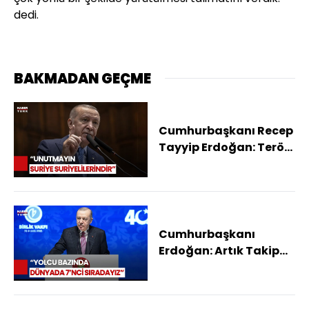
dedi.
BAKMADAN GEÇME
Cumhurbaşkanı Recep
Tayyip Erdoğan: Terör
Dönemi Tamamen
Kapanmıştır
Cumhurbaşkanı
Erdoğan: Artık Takip
Eden Değil Takip Edilen
Bir Türkiye Var