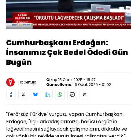
Yüklendi
:
25.32%
Sesi
Oynatma
Aç
Hızı
Cumhurbaşkanı Erdoğan:
İnsanımız Çok Bedel Ödedi Gün
Bugün
Giriş:
15 Ocak 2025 - 18:47
Habertürk
Güncelleme:
16 Ocak 2025 - 01:02
'Terörsüz Türkiye' vurgusu yapan Cumhurbaşkanı
Erdoğan, "İlgili arkadaşlarımıza, bölücü örgütün
lağvedilmesini sağlayacak çalışmaların, dikkatle ve
çok yönlü bir şekilde yürütülmesi talimatını verdik."