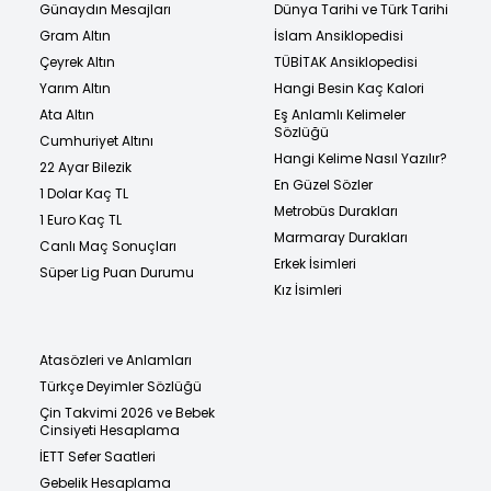
Günaydın Mesajları
Dünya Tarihi ve Türk Tarihi
Gram Altın
İslam Ansiklopedisi
Çeyrek Altın
TÜBİTAK Ansiklopedisi
Yarım Altın
Hangi Besin Kaç Kalori
Ata Altın
Eş Anlamlı Kelimeler
Sözlüğü
Cumhuriyet Altını
Hangi Kelime Nasıl Yazılır?
22 Ayar Bilezik
En Güzel Sözler
1 Dolar Kaç TL
Metrobüs Durakları
1 Euro Kaç TL
Marmaray Durakları
Canlı Maç Sonuçları
Erkek İsimleri
Süper Lig Puan Durumu
Kız İsimleri
Atasözleri ve Anlamları
Türkçe Deyimler Sözlüğü
Çin Takvimi 2026 ve Bebek
Cinsiyeti Hesaplama
İETT Sefer Saatleri
Gebelik Hesaplama