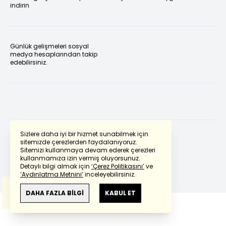
indirin
Günlük gelişmeleri sosyal
medya hesaplarından takip
edebilirsiniz.
Sizlere daha iyi bir hizmet sunabilmek için
sitemizde çerezlerden faydalanıyoruz.
Sitemizi kullanmaya devam ederek çerezleri
Powered by
Translate
kullanmamıza izin vermiş oluyorsunuz.
Detaylı bilgi almak için
‘Çerez Politikasını’
ve
‘Aydınlatma Metnini’
inceleyebilirsiniz.
Bu çeviride
Google Translete
kullanılmıştır.
Anlam ve çeviri hatalarından
haberturk.com
DAHA FAZLA BİLGİ
KABUL ET
sorumlu değildir.