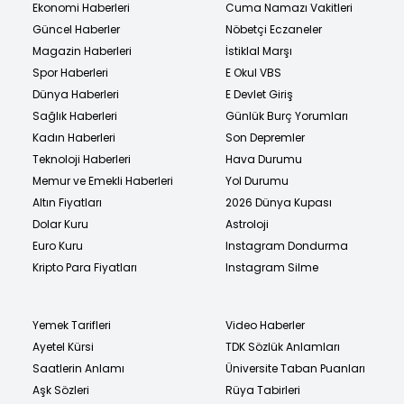
Ekonomi Haberleri
Cuma Namazı Vakitleri
Güncel Haberler
Nöbetçi Eczaneler
Magazin Haberleri
İstiklal Marşı
Spor Haberleri
E Okul VBS
Dünya Haberleri
E Devlet Giriş
Sağlık Haberleri
Günlük Burç Yorumları
Kadın Haberleri
Son Depremler
Teknoloji Haberleri
Hava Durumu
Memur ve Emekli Haberleri
Yol Durumu
Altın Fiyatları
2026 Dünya Kupası
Dolar Kuru
Astroloji
Euro Kuru
Instagram Dondurma
Kripto Para Fiyatları
Instagram Silme
Yemek Tarifleri
Video Haberler
Ayetel Kürsi
TDK Sözlük Anlamları
Saatlerin Anlamı
Üniversite Taban Puanları
Aşk Sözleri
Rüya Tabirleri