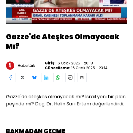
Yüklendi
:
24.47%
Sesi
Oynatma
Aç
Hızı
Gazze'de Ateşkes Olmayacak
Mı?
Giriş:
16 Ocak 2025 - 20:18
Habertürk
Güncelleme:
16 Ocak 2025 - 23:14
Gazze'de ateşkes olmayacak mı? İsrail yeni bir plan
peşinde mi? Doç. Dr. Helin Sarı Ertem değerlendirdi.
BAKMADAN GEÇME