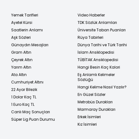
Yemek Tarifleri
Video Haberler
Ayetel Kürsi
TDK Sözlük Anlamları
Saatlerin Anlamı
Üniversite Taban Puanları
Aşk Sözleri
Rüya Tabirleri
Günaydın Mesajları
Dünya Tarihi ve Türk Tarihi
Gram Altın
İslam Ansiklopedisi
Çeyrek Altın
TÜBİTAK Ansiklopedisi
Yarım Altın
Hangi Besin Kaç Kalori
Ata Altın
Eş Anlamlı Kelimeler
Sözlüğü
Cumhuriyet Altını
Hangi Kelime Nasıl Yazılır?
22 Ayar Bilezik
En Güzel Sözler
1 Dolar Kaç TL
Metrobüs Durakları
1 Euro Kaç TL
Marmaray Durakları
Canlı Maç Sonuçları
Erkek İsimleri
Süper Lig Puan Durumu
Kız İsimleri