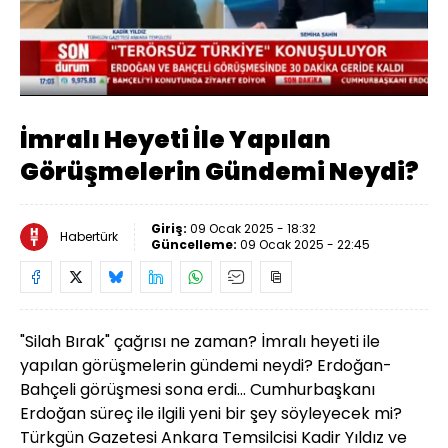
Yüklendi
:
6.09%
Sesi
Oynatma
Aç
Hızı
İmralı Heyeti İle Yapılan
Görüşmelerin Gündemi Neydi?
Giriş:
09 Ocak 2025 - 18:32
Habertürk
Güncelleme:
09 Ocak 2025 - 22:45
"Silah Bırak" çağrısı ne zaman? İmralı heyeti ile
yapılan görüşmelerin gündemi neydi? Erdoğan-
Bahçeli görüşmesi sona erdi... Cumhurbaşkanı
Erdoğan süreç ile ilgili yeni bir şey söyleyecek mi?
Türkgün Gazetesi Ankara Temsilcisi Kadir Yıldız ve