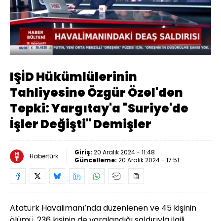
Yüklendi
:
27.48%
Sesi
Oynatma
Aç
Hızı
IŞİD Hükümlülerinin
Tahliyesine Özgür Özel'den
Tepki: Yargıtay'a "Suriye'de
İşler Değişti" Demişler
Giriş:
20 Aralık 2024 - 11:48
Habertürk
Güncelleme:
20 Aralık 2024 - 17:51
Atatürk Havalimanı’nda düzenlenen ve 45 kişinin
ölümü, 236 kişinin de yaralandığı saldırıyla ilgili