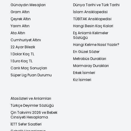
Günaydın Mesajları
Dünya Tarihi ve Türk Tarihi
Gram Altın
İslam Ansiklopedisi
Çeyrek Altın
TÜBİTAK Ansiklopedisi
Yarım Altın
Hangi Besin Kaç Kalori
Ata Altın
Eş Anlamlı Kelimeler
Sözlüğü
Cumhuriyet Altını
Hangi Kelime Nasıl Yazılır?
22 Ayar Bilezik
En Güzel Sözler
1 Dolar Kaç TL
Metrobüs Durakları
1 Euro Kaç TL
Marmaray Durakları
Canlı Maç Sonuçları
Erkek İsimleri
Süper Lig Puan Durumu
Kız İsimleri
Atasözleri ve Anlamları
Türkçe Deyimler Sözlüğü
Çin Takvimi 2026 ve Bebek
Cinsiyeti Hesaplama
İETT Sefer Saatleri