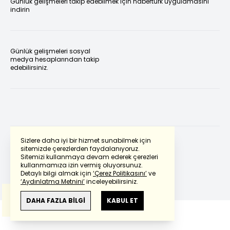
Günlük gelişmeleri takip edebilmek için habertürk uygulamasını
indirin
Günlük gelişmeleri sosyal
medya hesaplarından takip
edebilirsiniz.
Sizlere daha iyi bir hizmet sunabilmek için
sitemizde çerezlerden faydalanıyoruz.
Sitemizi kullanmaya devam ederek çerezleri
Powered by
Translate
kullanmamıza izin vermiş oluyorsunuz.
Detaylı bilgi almak için
‘Çerez Politikasını’
ve
‘Aydınlatma Metnini’
inceleyebilirsiniz.
Bu çeviride
Google Translete
kullanılmıştır.
Anlam ve çeviri hatalarından
haberturk.com
DAHA FAZLA BİLGİ
KABUL ET
sorumlu değildir.