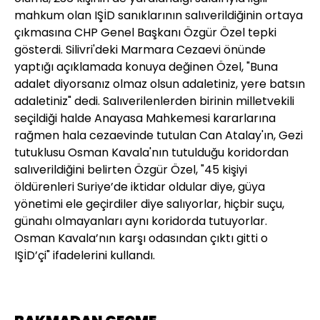
mahkum olan IŞİD sanıklarının salıverildiğinin ortaya
çıkmasına CHP Genel Başkanı Özgür Özel tepki
gösterdi. Silivri'deki Marmara Cezaevi önünde
yaptığı açıklamada konuya değinen Özel, "Buna
adalet diyorsanız olmaz olsun adaletiniz, yere batsın
adaletiniz" dedi. Salıverilenlerden birinin milletvekili
seçildiği halde Anayasa Mahkemesi kararlarına
rağmen hala cezaevinde tutulan Can Atalay'ın, Gezi
tutuklusu Osman Kavala'nın tutulduğu koridordan
salıverildiğini belirten Özgür Özel, "45 kişiyi
öldürenleri Suriye’de iktidar oldular diye, güya
yönetimi ele geçirdiler diye salıyorlar, hiçbir suçu,
günahı olmayanları aynı koridorda tutuyorlar.
Osman Kavala’nın karşı odasından çıktı gitti o
IŞİD’çi" ifadelerini kullandı.