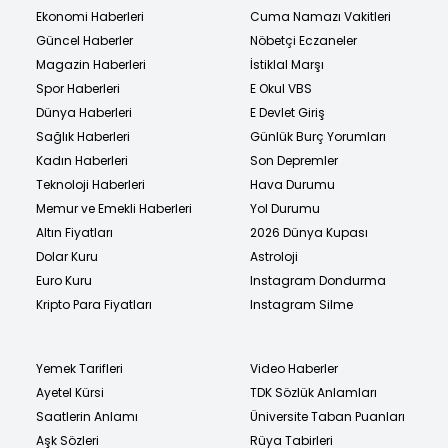
Ekonomi Haberleri
Cuma Namazı Vakitleri
Güncel Haberler
Nöbetçi Eczaneler
Magazin Haberleri
İstiklal Marşı
Spor Haberleri
E Okul VBS
Dünya Haberleri
E Devlet Giriş
Sağlık Haberleri
Günlük Burç Yorumları
Kadın Haberleri
Son Depremler
Teknoloji Haberleri
Hava Durumu
Memur ve Emekli Haberleri
Yol Durumu
Altın Fiyatları
2026 Dünya Kupası
Dolar Kuru
Astroloji
Euro Kuru
Instagram Dondurma
Kripto Para Fiyatları
Instagram Silme
Yemek Tarifleri
Video Haberler
Ayetel Kürsi
TDK Sözlük Anlamları
Saatlerin Anlamı
Üniversite Taban Puanları
Aşk Sözleri
Rüya Tabirleri