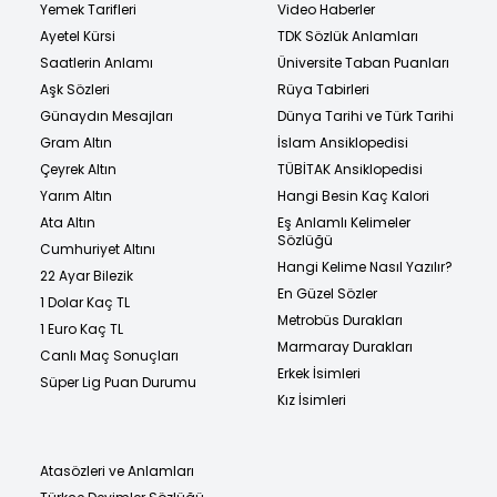
Yemek Tarifleri
Video Haberler
Ayetel Kürsi
TDK Sözlük Anlamları
Saatlerin Anlamı
Üniversite Taban Puanları
Aşk Sözleri
Rüya Tabirleri
Günaydın Mesajları
Dünya Tarihi ve Türk Tarihi
Gram Altın
İslam Ansiklopedisi
Çeyrek Altın
TÜBİTAK Ansiklopedisi
Yarım Altın
Hangi Besin Kaç Kalori
Ata Altın
Eş Anlamlı Kelimeler
Sözlüğü
Cumhuriyet Altını
Hangi Kelime Nasıl Yazılır?
22 Ayar Bilezik
En Güzel Sözler
1 Dolar Kaç TL
Metrobüs Durakları
1 Euro Kaç TL
Marmaray Durakları
Canlı Maç Sonuçları
Erkek İsimleri
Süper Lig Puan Durumu
Kız İsimleri
Atasözleri ve Anlamları