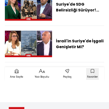
Suriye'de SDG
Belirsizliği Sürüyor!
Şam'a Entegrasyona
SDG Neden
Yanaşmıyor?
İsrail'in Suriye'de İşgali
Genişletir Mi?
Ana Sayfa
Yazı Boyutu
Paylaş
Favoriler