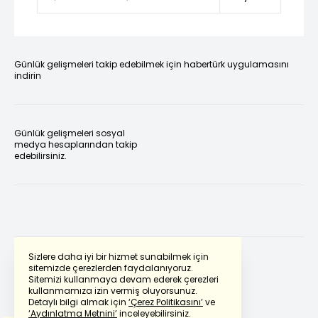
Günlük gelişmeleri takip edebilmek için habertürk uygulamasını
indirin
Günlük gelişmeleri sosyal
medya hesaplarından takip
edebilirsiniz.
Sizlere daha iyi bir hizmet sunabilmek için
sitemizde çerezlerden faydalanıyoruz.
Sitemizi kullanmaya devam ederek çerezleri
Powered by
Translate
kullanmamıza izin vermiş oluyorsunuz.
Detaylı bilgi almak için
‘Çerez Politikasını’
ve
‘Aydınlatma Metnini’
inceleyebilirsiniz.