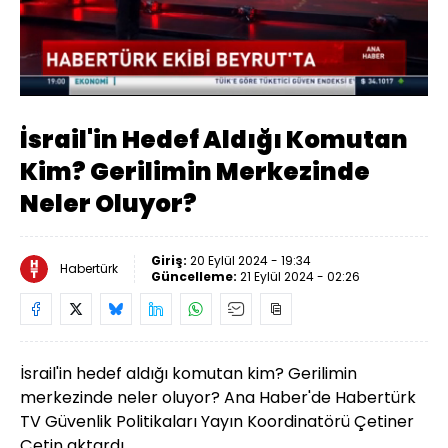
Yüklendi
:
20.83%
Sesi
Oynatma
Aç
Hızı
İsrail'in Hedef Aldığı Komutan
Kim? Gerilimin Merkezinde
Neler Oluyor?
Giriş:
20 Eylül 2024 - 19:34
Habertürk
Güncelleme:
21 Eylül 2024 - 02:26
İsrail'in hedef aldığı komutan kim? Gerilimin
merkezinde neler oluyor? Ana Haber'de Habertürk
TV Güvenlik Politikaları Yayın Koordinatörü Çetiner
Çetin aktardı.