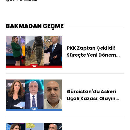
BAKMADAN GEÇME
PKK Zaptan Çekildi!
Süreçte Yeni Dönem
Başlıyor Mu?
Gürcistan'da Askeri
Uçak Kazası: Olayın
Nedeni Ne?