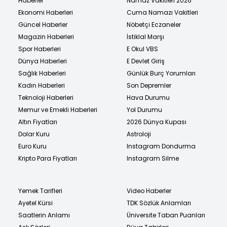
Haberler
Namaz Vakitleri 2026
Ekonomi Haberleri
Cuma Namazı Vakitleri
Güncel Haberler
Nöbetçi Eczaneler
Magazin Haberleri
İstiklal Marşı
Spor Haberleri
E Okul VBS
Dünya Haberleri
E Devlet Giriş
Sağlık Haberleri
Günlük Burç Yorumları
Kadın Haberleri
Son Depremler
Teknoloji Haberleri
Hava Durumu
Memur ve Emekli Haberleri
Yol Durumu
Altın Fiyatları
2026 Dünya Kupası
Dolar Kuru
Astroloji
Euro Kuru
Instagram Dondurma
Kripto Para Fiyatları
Instagram Silme
Yemek Tarifleri
Video Haberler
Ayetel Kürsi
TDK Sözlük Anlamları
Saatlerin Anlamı
Üniversite Taban Puanları