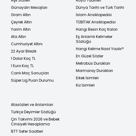
Aşk Sözleri
Rüya Tabirleri
Günaydın Mesajları
Dünya Tarihi ve Türk Tarihi
Gram Altın
İslam Ansiklopedisi
Çeyrek Altın
TÜBİTAK Ansiklopedisi
Yarım Altın
Hangi Besin Kaç Kalori
Ata Altın
Eş Anlamlı Kelimeler
Sözlüğü
Cumhuriyet Altını
Hangi Kelime Nasıl Yazılır?
22 Ayar Bilezik
En Güzel Sözler
1 Dolar Kaç TL
Metrobüs Durakları
1 Euro Kaç TL
Marmaray Durakları
Canlı Maç Sonuçları
Erkek İsimleri
Süper Lig Puan Durumu
Kız İsimleri
Atasözleri ve Anlamları
Türkçe Deyimler Sözlüğü
Çin Takvimi 2026 ve Bebek
Cinsiyeti Hesaplama
İETT Sefer Saatleri