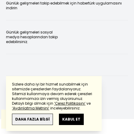
Günlük gelişmeleri takip edebilmek için habertürk uygulamasını
indirin
Günlük gelişmeleri sosyal
medya hesaplarından takip
edebilirsiniz.
Sizlere daha iyi bir hizmet sunabilmek için
sitemizde çerezlerden faydalanıyoruz.
Sitemizi kullanmaya devam ederek çerezleri
Powered by
Translate
kullanmamıza izin vermiş oluyorsunuz.
Detaylı bilgi almak için
‘Çerez Politikasını’
ve
‘Aydınlatma Metnini’
inceleyebilirsiniz.
Bu çeviride
Google Translete
kullanılmıştır.
Anlam ve çeviri hatalarından
haberturk.com
DAHA FAZLA BİLGİ
KABUL ET
sorumlu değildir.