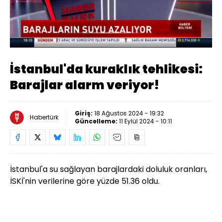
Yüklendi
:
47.07%
Sesi
Oynatma
Aç
Hızı
İstanbul'da kuraklık tehlikesi:
Barajlar alarm veriyor!
Giriş:
18 Ağustos 2024 - 19:32
Habertürk
Güncelleme:
11 Eylül 2024 - 10:11
İstanbul'a su sağlayan barajlardaki doluluk oranları,
İSKİ'nin verilerine göre yüzde 51.36 oldu.