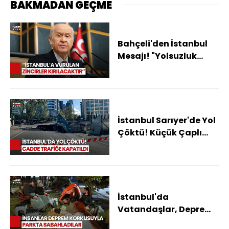
BAKMADAN GEÇME
Bahçeli'den İstanbul
Mesajı! "Yolsuzluk
Sarmalına Mahkum
Edilmesi Yürek Acıtan
Yara"
İstanbul Sarıyer'de Yol
Çöktü! Küçük Çaplı
Patlama Meydana
Geldi
İstanbul'da
Vatandaşlar, Deprem
Endişesiyle Geceyi