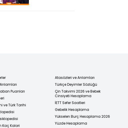
Altında!
Megakentte Son
Durum Ne?
rler
Atasözleri ve Anlamları
 Anlamları
Türkçe Deyimler Sözlüğü
 Taban Puanları
Çin Takvimi 2026 ve Bebek
Cinsiyeti Hesaplama
eri
İETT Sefer Saatleri
i ve Türk Tarihi
Gebelik Hesaplama
klopedisi
Yükselen Burç Hesaplama 2026
siklopedisi
Yüzde Hesaplama
n Kaç Kalori