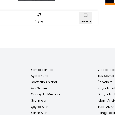
cek
Araçlar Kara
Gömüldü!
Paylaş
Favoriler
Yemek Tarifleri
Video Habe
Ayetel Kürsi
TDK Sözlük
i
Saatlerin Anlamı
Üniversite
Aşk Sözleri
Rüya Tabirl
Günaydın Mesajları
Dünya Tarih
Gram Altın
İslam Ansi
Çeyrek Altın
TÜBİTAK An
Yarım Altın
Hangi Besi