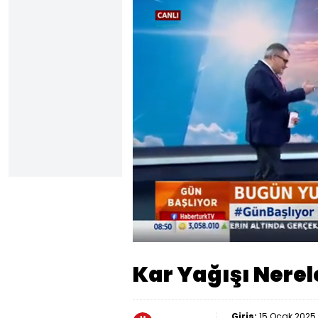
Yüklendi
:
19.53%
Sesi
Aç
Kar Yağışı Nerel
Giriş:
15 Ocak 2025 