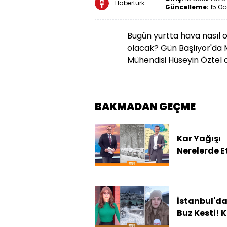
Habertürk
Güncelleme:
15 Oc
Bugün yurtta hava nasıl o
olacak? Gün Başlıyor'da 
Mühendisi Hüseyin Öztel a
BAKMADAN GEÇME
Kar Yağışı
Nerelerde Et
Olacak?
İstanbul'd
Buz Kesti! 
Yağmaya