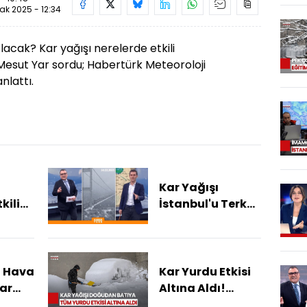
ak 2025 - 12:34
lacak? Kar yağışı nerelerde etkili
Mesut Yar sordu; Habertürk Meteoroloji
nlattı.
Kar Yağışı
kili
İstanbul'u Terk
Etti Mi?
a Hava
Kar Yurdu Etkisi
Kar
Altına Aldı!
Yollar Kapandı,