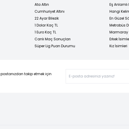
Ata Altın
Eş Anlamlı 
Cumhuriyet Altını
Hangi Kelim
22 Ayar Bilezik
En Güzel Sö
1 Dolar Kaç TL
Metrobüs D
1 Euro Kaç TL
Marmaray D
Canlı Maç Sonuçları
Erkek İsimle
Süper Lig Puan Durumu
Kız İsimleri
-postanızdan takip etmek için