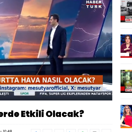
Oynatma
Hızı
erde Etkili Olacak?
- 10:48