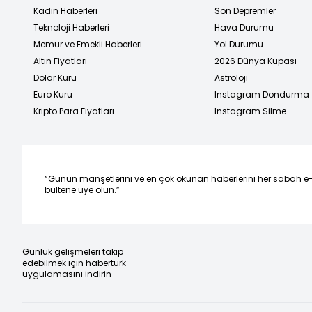
Kadın Haberleri
Son Depremler
Teknoloji Haberleri
Hava Durumu
Memur ve Emekli Haberleri
Yol Durumu
Altın Fiyatları
2026 Dünya Kupası
Dolar Kuru
Astroloji
Euro Kuru
Instagram Dondurma
Kripto Para Fiyatları
Instagram Silme
“Günün manşetlerini ve en çok okunan haberlerini her sabah e
bültene üye olun.”
Günlük gelişmeleri takip
edebilmek için habertürk
uygulamasını indirin