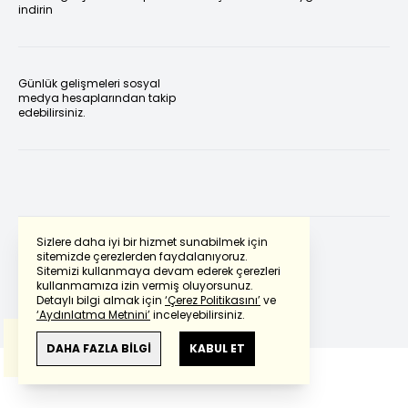
indirin
Günlük gelişmeleri sosyal
medya hesaplarından takip
edebilirsiniz.
Sizlere daha iyi bir hizmet sunabilmek için
sitemizde çerezlerden faydalanıyoruz.
Sitemizi kullanmaya devam ederek çerezleri
Powered by
Translate
kullanmamıza izin vermiş oluyorsunuz.
Detaylı bilgi almak için
‘Çerez Politikasını’
ve
‘Aydınlatma Metnini’
inceleyebilirsiniz.
Bu çeviride
Google Translete
kullanılmıştır.
Anlam ve çeviri hatalarından
haberturk.com
DAHA FAZLA BİLGİ
KABUL ET
sorumlu değildir.