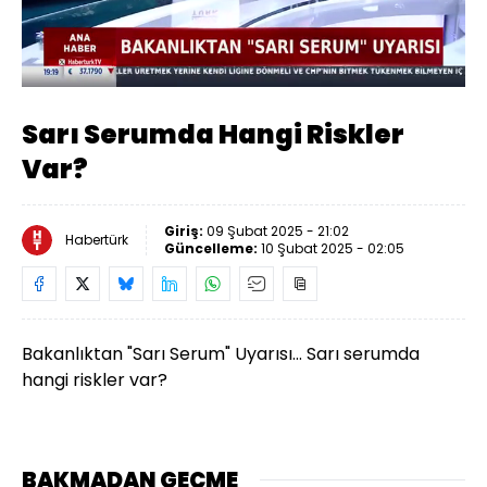
Yüklendi
:
35.79%
Sesi
Oynatma
360
Aç
Hızı
Sarı Serumda Hangi Riskler
Var?
Giriş:
09 Şubat 2025 - 21:02
Habertürk
Güncelleme:
10 Şubat 2025 - 02:05
Bakanlıktan "Sarı Serum" Uyarısı... Sarı serumda
hangi riskler var?
BAKMADAN GEÇME