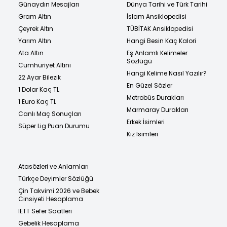
Günaydın Mesajları
Dünya Tarihi ve Türk Tarihi
Gram Altın
İslam Ansiklopedisi
Çeyrek Altın
TÜBİTAK Ansiklopedisi
Yarım Altın
Hangi Besin Kaç Kalori
Ata Altın
Eş Anlamlı Kelimeler
Sözlüğü
Cumhuriyet Altını
Hangi Kelime Nasıl Yazılır?
22 Ayar Bilezik
En Güzel Sözler
1 Dolar Kaç TL
Metrobüs Durakları
1 Euro Kaç TL
Marmaray Durakları
Canlı Maç Sonuçları
Erkek İsimleri
Süper Lig Puan Durumu
Kız İsimleri
Atasözleri ve Anlamları
Türkçe Deyimler Sözlüğü
Çin Takvimi 2026 ve Bebek
Cinsiyeti Hesaplama
İETT Sefer Saatleri
Gebelik Hesaplama