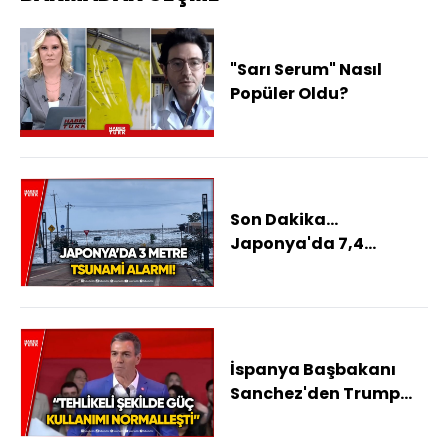
"Sarı Serum" Nasıl
Popüler Oldu?
Son Dakika...
Japonya'da 7,4
Büyüklüğünde
Deprem!
İspanya Başbakanı
Sanchez'den Trump
Eleştirisi!