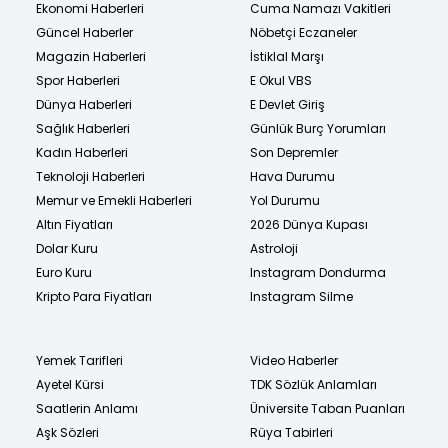
Ekonomi Haberleri
Cuma Namazı Vakitleri
Güncel Haberler
Nöbetçi Eczaneler
Magazin Haberleri
İstiklal Marşı
Spor Haberleri
E Okul VBS
Dünya Haberleri
E Devlet Giriş
Sağlık Haberleri
Günlük Burç Yorumları
Kadın Haberleri
Son Depremler
Teknoloji Haberleri
Hava Durumu
Memur ve Emekli Haberleri
Yol Durumu
Altın Fiyatları
2026 Dünya Kupası
Dolar Kuru
Astroloji
Euro Kuru
Instagram Dondurma
Kripto Para Fiyatları
Instagram Silme
Yemek Tarifleri
Video Haberler
Ayetel Kürsi
TDK Sözlük Anlamları
Saatlerin Anlamı
Üniversite Taban Puanları
Aşk Sözleri
Rüya Tabirleri