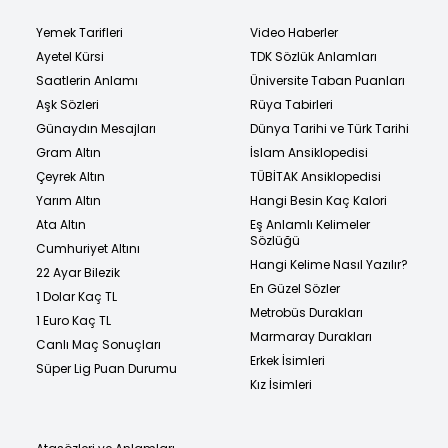
Yemek Tarifleri
Video Haberler
Ayetel Kürsi
TDK Sözlük Anlamları
Saatlerin Anlamı
Üniversite Taban Puanları
Aşk Sözleri
Rüya Tabirleri
Günaydın Mesajları
Dünya Tarihi ve Türk Tarihi
Gram Altın
İslam Ansiklopedisi
Çeyrek Altın
TÜBİTAK Ansiklopedisi
Yarım Altın
Hangi Besin Kaç Kalori
Ata Altın
Eş Anlamlı Kelimeler
Sözlüğü
Cumhuriyet Altını
Hangi Kelime Nasıl Yazılır?
22 Ayar Bilezik
En Güzel Sözler
1 Dolar Kaç TL
Metrobüs Durakları
1 Euro Kaç TL
Marmaray Durakları
Canlı Maç Sonuçları
Erkek İsimleri
Süper Lig Puan Durumu
Kız İsimleri