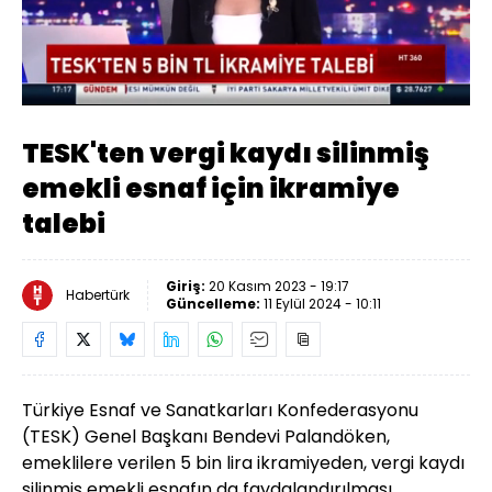
Yüklendi
:
38.18%
Sesi
Oynatma
Aç
Hızı
TESK'ten vergi kaydı silinmiş
emekli esnaf için ikramiye
talebi
Giriş:
20 Kasım 2023 - 19:17
Habertürk
Güncelleme:
11 Eylül 2024 - 10:11
Türkiye Esnaf ve Sanatkarları Konfederasyonu
(TESK) Genel Başkanı Bendevi Palandöken,
emeklilere verilen 5 bin lira ikramiyeden, vergi kaydı
silinmiş emekli esnafın da faydalandırılması