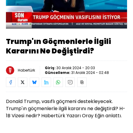
Yüklendi
:
7.04%
Sesi
Oynatma
Aç
Hızı
Trump'ın Göçmenlerle İlgili
Kararını Ne Değiştirdi?
Giriş:
30 Aralık 2024 - 20:03
Habertürk
Güncelleme:
31 Aralık 2024 - 02:48
Donald Trump, vasıflı göçmeni destekleyecek.
Trump'ın göçmenlerle ilgili kararını ne değiştirdi? H-
1B Vizesi nedir? Habertürk Yazarı Oray Eğin anlattı.