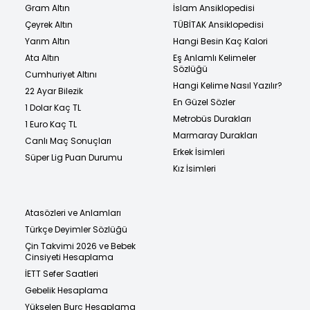
Gram Altın
İslam Ansiklopedisi
Çeyrek Altın
TÜBİTAK Ansiklopedisi
Yarım Altın
Hangi Besin Kaç Kalori
Ata Altın
Eş Anlamlı Kelimeler
Sözlüğü
Cumhuriyet Altını
Hangi Kelime Nasıl Yazılır?
22 Ayar Bilezik
En Güzel Sözler
1 Dolar Kaç TL
Metrobüs Durakları
1 Euro Kaç TL
Marmaray Durakları
Canlı Maç Sonuçları
Erkek İsimleri
Süper Lig Puan Durumu
Kız İsimleri
Atasözleri ve Anlamları
Türkçe Deyimler Sözlüğü
Çin Takvimi 2026 ve Bebek
Cinsiyeti Hesaplama
İETT Sefer Saatleri
Gebelik Hesaplama
Yükselen Burç Hesaplama