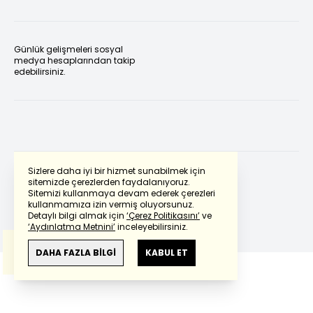
Günlük gelişmeleri sosyal
medya hesaplarından takip
edebilirsiniz.
Sizlere daha iyi bir hizmet sunabilmek için
sitemizde çerezlerden faydalanıyoruz.
Sitemizi kullanmaya devam ederek çerezleri
Powered by
Translate
kullanmamıza izin vermiş oluyorsunuz.
Detaylı bilgi almak için
‘Çerez Politikasını’
ve
‘Aydınlatma Metnini’
inceleyebilirsiniz.
Bu çeviride
Google Translete
kullanılmıştır.
Anlam ve çeviri hatalarından
haberturk.com
DAHA FAZLA BİLGİ
KABUL ET
sorumlu değildir.