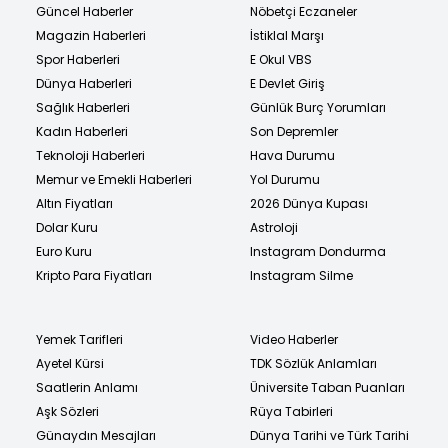
Güncel Haberler
Nöbetçi Eczaneler
Magazin Haberleri
İstiklal Marşı
Spor Haberleri
E Okul VBS
Dünya Haberleri
E Devlet Giriş
Sağlık Haberleri
Günlük Burç Yorumları
Kadın Haberleri
Son Depremler
Teknoloji Haberleri
Hava Durumu
Memur ve Emekli Haberleri
Yol Durumu
Altın Fiyatları
2026 Dünya Kupası
Dolar Kuru
Astroloji
Euro Kuru
Instagram Dondurma
Kripto Para Fiyatları
Instagram Silme
Yemek Tarifleri
Video Haberler
Ayetel Kürsi
TDK Sözlük Anlamları
Saatlerin Anlamı
Üniversite Taban Puanları
Aşk Sözleri
Rüya Tabirleri
Günaydın Mesajları
Dünya Tarihi ve Türk Tarihi