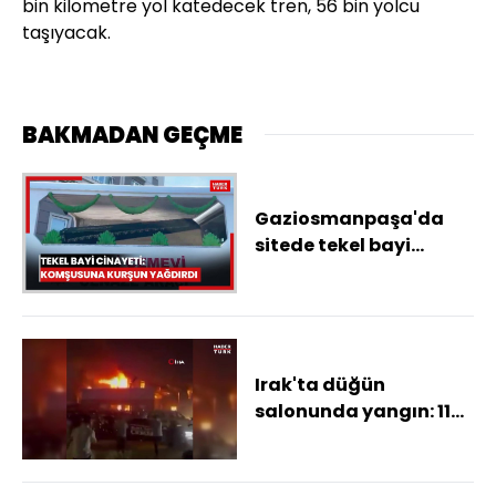
bin kilometre yol katedecek tren, 56 bin yolcu
taşıyacak.
BAKMADAN GEÇME
Gaziosmanpaşa'da
sitede tekel bayi
cinayeti; komşusu
tarafından 8 yerinden
vurularak öldürüldü
Irak'ta düğün
salonunda yangın: 115
ölü