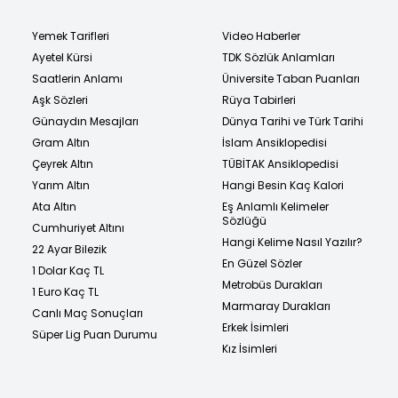
Yemek Tarifleri
Video Haberler
Ayetel Kürsi
TDK Sözlük Anlamları
Saatlerin Anlamı
Üniversite Taban Puanları
Aşk Sözleri
Rüya Tabirleri
Günaydın Mesajları
Dünya Tarihi ve Türk Tarihi
Gram Altın
İslam Ansiklopedisi
Çeyrek Altın
TÜBİTAK Ansiklopedisi
Yarım Altın
Hangi Besin Kaç Kalori
Ata Altın
Eş Anlamlı Kelimeler
Sözlüğü
Cumhuriyet Altını
Hangi Kelime Nasıl Yazılır?
22 Ayar Bilezik
En Güzel Sözler
1 Dolar Kaç TL
Metrobüs Durakları
1 Euro Kaç TL
Marmaray Durakları
Canlı Maç Sonuçları
Erkek İsimleri
Süper Lig Puan Durumu
Kız İsimleri