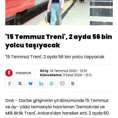
Yüklendi
:
57.50%
Sesi
Oynatma
Aç
Hızı
'15 Temmuz Treni', 2 ayda 56 bin
yolcu taşıyacak
'15 Temmuz Treni', 2 ayda 56 bin yolcu taşıyacak
Giriş:
14 Temmuz 2022 - 12:51
Habertürk
Güncelleme:
11 Eylül 2024 - 10:11
DHA -
Darbe girişiminin yıl dönümünde 15 Temmuz
ve ay- yıldız temasıyla hazırlanan 'Demokrasi ve
Milli Birlik Treni', Ankara'dan hareket etti. 2 ayda 60