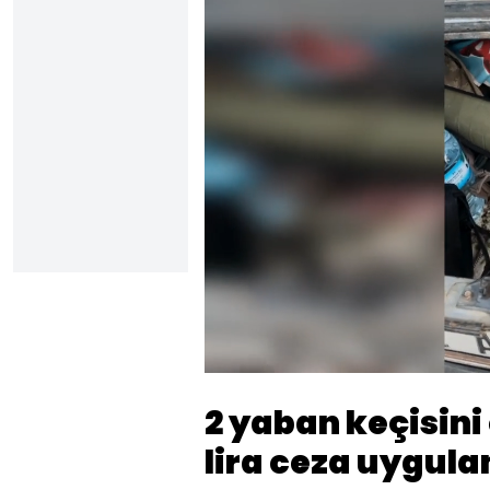
Sesi
Aç
2 yaban keçisini
lira ceza uygula