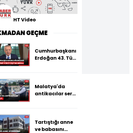
HT Video
KMADAN GEÇME
Cumhurbaşkanı
Erdoğan 43. Türk
Günü
Yürüyüşü'ne
video mesaj
Malatya'da
gönderdi
antikacılar sergi
açtı
Tartıştığı anne
ve babasını