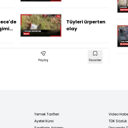
 anı
yaralı
ece'de
Tüyleri ürperten
şimi
olay
atiyle
Paylaş
Favoriler
Yemek Tarifleri
Video Habe
Ayetel Kürsi
TDK Sözlük
i
Saatlerin Anlamı
Üniversite