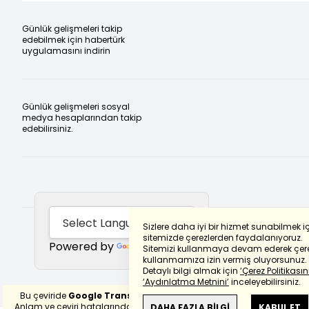
Günlük gelişmeleri takip
edebilmek için habertürk
uygulamasını indirin
Günlük gelişmeleri sosyal
medya hesaplarından takip
edebilirsiniz.
Sizlere daha iyi bir hizmet sunabilmek i
sitemizde çerezlerden faydalanıyoruz.
Powered by
Translate
Sitemizi kullanmaya devam ederek çere
kullanmamıza izin vermiş oluyorsunuz.
Detaylı bilgi almak için
‘Çerez Politikasını
‘Aydınlatma Metnini’
inceleyebilirsiniz.
Bu çeviride
Google Translete
kullanılmıştır.
Anlam ve çeviri hatalarından
haberturk.com
DAHA FAZLA BİLGİ
KABUL ET