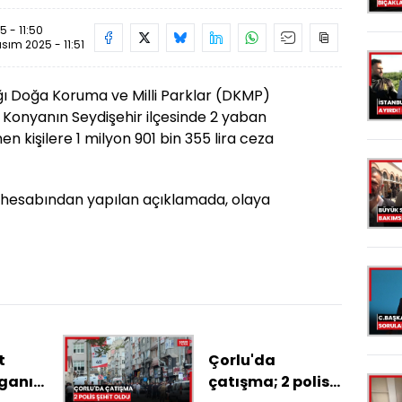
 - 11:50
sım 2025 - 11:51
ı Doğa Koruma ve Milli Parklar (DKMP)
 Konyanın Seydişehir ilçesinde 2 yaban
en kişilere 1 milyon 901 bin 355 lira ceza
hesabından yapılan açıklamada, olaya
t
Çorlu'da
rganın
çatışma; 2 polis