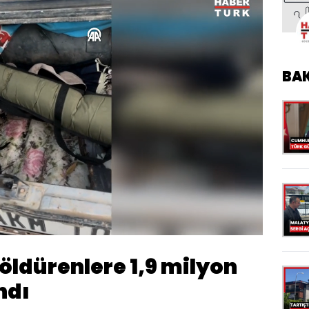
BA
Yüklendi
:
100.00%
Oynatma
720
Hızı
 öldürenlere 1,9 milyon
ndı