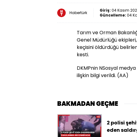
Giriş:
04 Kasım 2025
Habertürk
Güncelleme:
04 Ka
Tarım ve Orman Bakanlığ
Genel Müdürlüğü ekipleri,
keçisini öldürdüğü belirlen
kesti.
DKMPnin NSosyal medya 
ilişkin bilgi verildi. (AA)
BAKMADAN GEÇME
2 polisi şehi
eden saldı