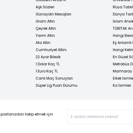
Aşk Sözleri
Rüya Tabirl
Günaydın Mesajları
Dünya Tarih
Gram Altın
İslam Ansi
Çeyrek Altın
TÜBİTAK An
Yarım Altın
Hangi Besi
Ata Altın
Eş Anlamlı 
Cumhuriyet Altını
Hangi Kelim
22 Ayar Bilezik
En Güzel Sö
1 Dolar Kaç TL
Metrobüs D
1 Euro Kaç TL
Marmaray D
Canlı Maç Sonuçları
Erkek İsimle
Süper Lig Puan Durumu
Kız İsimleri
-postanızdan takip etmek için