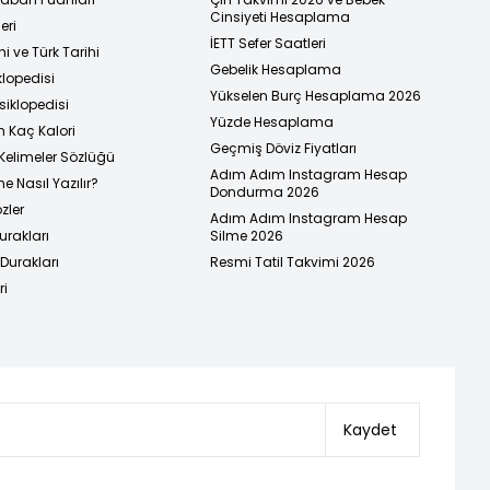
Cinsiyeti Hesaplama
eri
İETT Sefer Saatleri
i ve Türk Tarihi
Gebelik Hesaplama
klopedisi
Yükselen Burç Hesaplama 2026
siklopedisi
Yüzde Hesaplama
n Kaç Kalori
Geçmiş Döviz Fiyatları
Kelimeler Sözlüğü
Adım Adım Instagram Hesap
e Nasıl Yazılır?
Dondurma 2026
zler
Adım Adım Instagram Hesap
urakları
Silme 2026
urakları
Resmi Tatil Takvimi 2026
ri
Kaydet