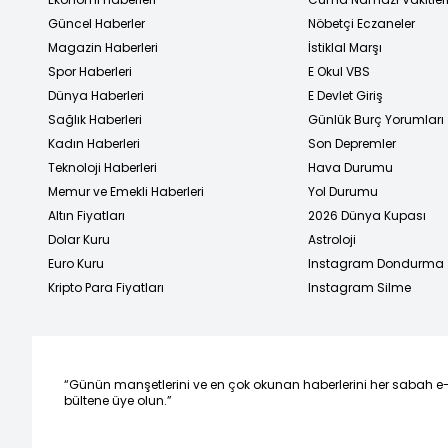
Güncel Haberler
Nöbetçi Eczaneler
Magazin Haberleri
İstiklal Marşı
Spor Haberleri
E Okul VBS
Dünya Haberleri
E Devlet Giriş
Sağlık Haberleri
Günlük Burç Yorumları
Kadın Haberleri
Son Depremler
Teknoloji Haberleri
Hava Durumu
Memur ve Emekli Haberleri
Yol Durumu
Altın Fiyatları
2026 Dünya Kupası
Dolar Kuru
Astroloji
Euro Kuru
Instagram Dondurma
Kripto Para Fiyatları
Instagram Silme
“Günün manşetlerini ve en çok okunan haberlerini her sabah e
bültene üye olun.”