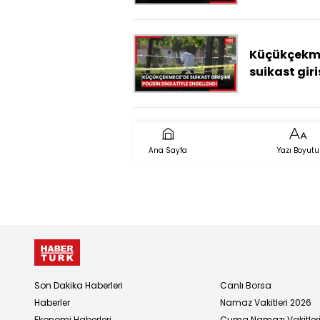
yakalanma
kamerada
Küçükçekm
suikast giri
polisin dikk
engellendi
Ana Sayfa
Yazı Boyutu
Son Dakika Haberleri
Canlı Borsa
Haberler
Namaz Vakitleri 2026
Ekonomi Haberleri
Cuma Namazı Vakitler