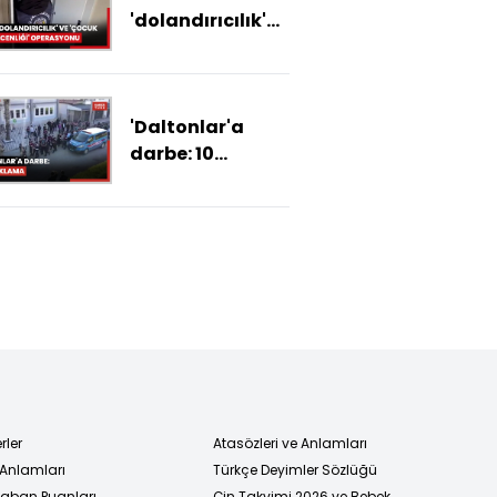
'dolandırıcılık'
yanıtladı
ve 'çocuk
müstehcenliği'
operasyonu: 319
'Daltonlar'a
tutuklama
darbe: 10
tutuklama
rler
Atasözleri ve Anlamları
 Anlamları
Türkçe Deyimler Sözlüğü
 Taban Puanları
Çin Takvimi 2026 ve Bebek