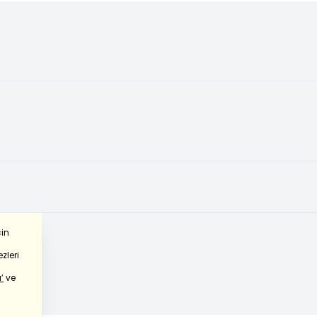
çin
zleri
’
ve