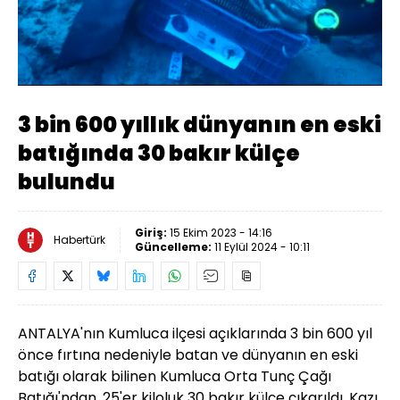
Yüklendi
:
13.43%
Sesi
Oynatma
Aç
Hızı
3 bin 600 yıllık dünyanın en eski
batığında 30 bakır külçe
bulundu
Giriş:
15 Ekim 2023 - 14:16
Habertürk
Güncelleme:
11 Eylül 2024 - 10:11
ANTALYA'nın Kumluca ilçesi açıklarında 3 bin 600 yıl
önce fırtına nedeniyle batan ve dünyanın en eski
batığı olarak bilinen Kumluca Orta Tunç Çağı
Batığı'ndan, 25'er kiloluk 30 bakır külçe çıkarıldı. Kazı