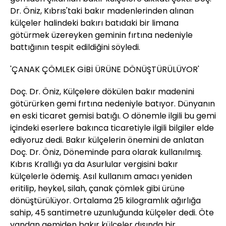
Dr. Öniz, Kıbrıs'taki bakır madenlerinden alınan
külçeler halindeki bakırı batıdaki bir limana
götürmek üzereyken geminin fırtına nedeniyle
battığının tespit edildiğini söyledi.
'ÇANAK ÇÖMLEK GİBİ ÜRÜNE DÖNÜŞTÜRÜLÜYOR'
Doç. Dr. Öniz, Külçelere dökülen bakır madenini
götürürken gemi fırtına nedeniyle batıyor. Dünyanın
en eski ticaret gemisi batığı. O dönemle ilgili bu gemi
içindeki eserlere bakınca ticaretiyle ilgili bilgiler elde
ediyoruz dedi. Bakır külçelerin önemini de anlatan
Doç. Dr. Öniz, Döneminde para olarak kullanılmış.
Kıbrıs Krallığı ya da Asurlular vergisini bakır
külçelerle ödemiş. Asıl kullanım amacı yeniden
eritilip, heykel, silah, çanak çömlek gibi ürüne
dönüştürülüyor. Ortalama 25 kilogramlık ağırlığa
sahip, 45 santimetre uzunluğunda külçeler dedi. Öte
yandan gemiden bakır külçeler dışında bir