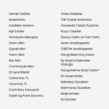
Yemek Tarifleri
Video Haberler
Ayetel Kürsi
TDK Sözlük Anlamları
Saatlerin Anlamı
Üniversite Taban Puanları
Aşk Sözleri
Rüya Tabirleri
Günaydın Mesajları
Dünya Tarihi ve Türk Tarihi
Gram Altın
İslam Ansiklopedisi
Çeyrek Altın
TÜBİTAK Ansiklopedisi
Yarım Altın
Hangi Besin Kaç Kalori
Ata Altın
Eş Anlamlı Kelimeler
Sözlüğü
Cumhuriyet Altını
Hangi Kelime Nasıl Yazılır?
22 Ayar Bilezik
En Güzel Sözler
1 Dolar Kaç TL
Metrobüs Durakları
1 Euro Kaç TL
Marmaray Durakları
Canlı Maç Sonuçları
Erkek İsimleri
Süper Lig Puan Durumu
Kız İsimleri