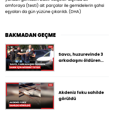
amforaya (testi) ait parçalar ile gemidelerin şahsi
eşyaları da gün yüzüne çıkarıldı. (DHA)
BAKMADAN GEÇME
Savcı, huzurevinde 3
arkadaşını öldüren
sanık için 3 kez
ağırlaştırılmış
müebbet istedi
Akdeniz foku sahilde
görüldü