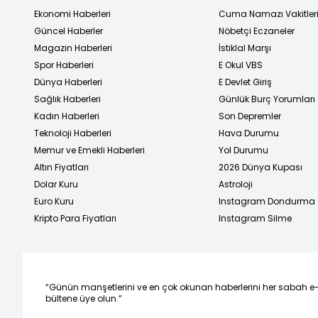
Ekonomi Haberleri
Cuma Namazı Vakitler
Güncel Haberler
Nöbetçi Eczaneler
Magazin Haberleri
İstiklal Marşı
Spor Haberleri
E Okul VBS
Dünya Haberleri
E Devlet Giriş
Sağlık Haberleri
Günlük Burç Yorumları
Kadın Haberleri
Son Depremler
Teknoloji Haberleri
Hava Durumu
Memur ve Emekli Haberleri
Yol Durumu
Altın Fiyatları
2026 Dünya Kupası
Dolar Kuru
Astroloji
Euro Kuru
Instagram Dondurma
Kripto Para Fiyatları
Instagram Silme
“Günün manşetlerini ve en çok okunan haberlerini her sabah e
bültene üye olun.”