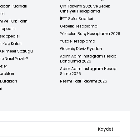
 Taban Puanları
Çin Takvimi 2026 ve Bebek
Cinsiyeti Hesaplama
eri
İETT Sefer Saatleri
i ve Türk Tarihi
Gebelik Hesaplama
klopedisi
Yükselen Burç Hesaplama 2026
siklopedisi
Yüzde Hesaplama
n Kaç Kalori
Geçmiş Döviz Fiyatları
Kelimeler Sözlüğü
Adım Adım Instagram Hesap
e Nasıl Yazılır?
Dondurma 2026
zler
Adım Adım Instagram Hesap
urakları
Silme 2026
urakları
Resmi Tatil Takvimi 2026
ri
Kaydet