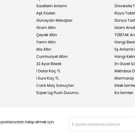
i
Saatlerin Anlamı
Üniversite
Aşk Sözleri
Rüya Tabirl
Günaydın Mesajları
Dünya Tarih
Gram Altın
İslam Ansi
Çeyrek Altın
TÜBİTAK An
Yarım Altın
Hangi Besi
Ata Altın
Eş Anlamlı 
Cumhuriyet Altını
Hangi Kelim
22 Ayar Bilezik
En Güzel Sö
1 Dolar Kaç TL
Metrobüs D
1 Euro Kaç TL
Marmaray D
Canlı Maç Sonuçları
Erkek İsimle
Süper Lig Puan Durumu
Kız İsimleri
-postanızdan takip etmek için