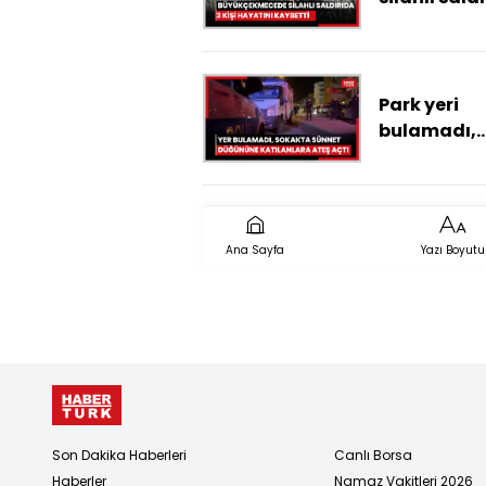
kişi hayatın
kaybetti
Park yeri
bulamadı,
sokakta sü
düğününe
katılanlara
açtı: 1 ölü, 6
Ana Sayfa
Yazı Boyutu
yaralı
Son Dakika Haberleri
Canlı Borsa
Haberler
Namaz Vakitleri 2026