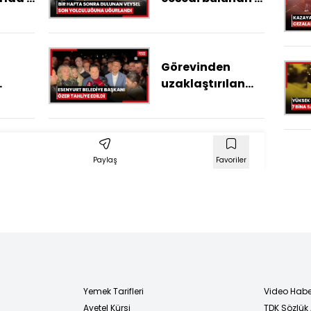
ı
yaşındaki Veysel
son yolculuğuna
uğurlandı
Görevinden
uzaklaştırılan
nnet
Esenyurt
Belediye Başkanı
 ateş
Özer tahliye
edildi
Paylaş
Favoriler
Yemek Tarifleri
Video Habe
Ayetel Kürsi
TDK Sözlük