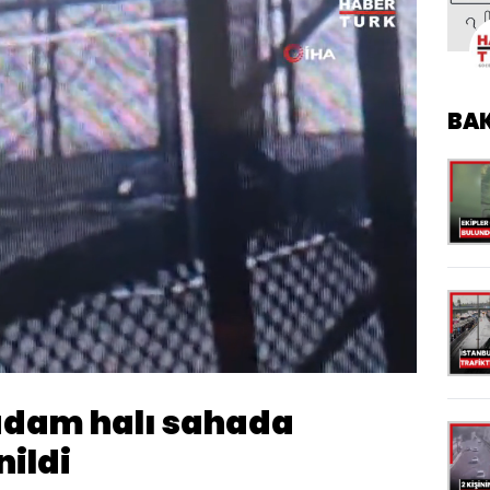
BA
Oynatma
Hızı
adam halı sahada
nildi