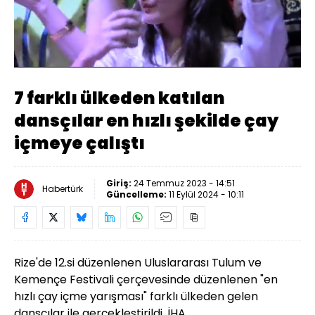
Yüklendi
:
12.81%
Sesi
Oynatma
Aç
Hızı
7 farklı ülkeden katılan
dansçılar en hızlı şekilde çay
içmeye çalıştı
Giriş:
24 Temmuz 2023 - 14:51
Habertürk
Güncelleme:
11 Eylül 2024 - 10:11
Rize'de 12.si düzenlenen Uluslararası Tulum ve
Kemençe Festivali çerçevesinde düzenlenen "en
hızlı çay içme yarışması" farklı ülkeden gelen
dansçılar ile gerçekleştirildi. İHA