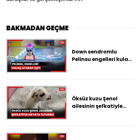
BAKMADAN GEÇME
Down sendromlu
Pelinsu engelleri kulaç
atarak aştı
Öksüz kuzu Şenol
ailesinin şefkatiyle
hayata tutundu