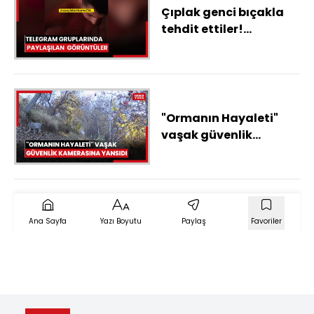
Çıplak genci bıçakla
tehdit ettiler!
Gayrettepe Emniyet'i
sordular
"Ormanın Hayaleti"
vaşak güvenlik
kamerasına yansıdı
Ana Sayfa
Yazı Boyutu
Paylaş
Favoriler