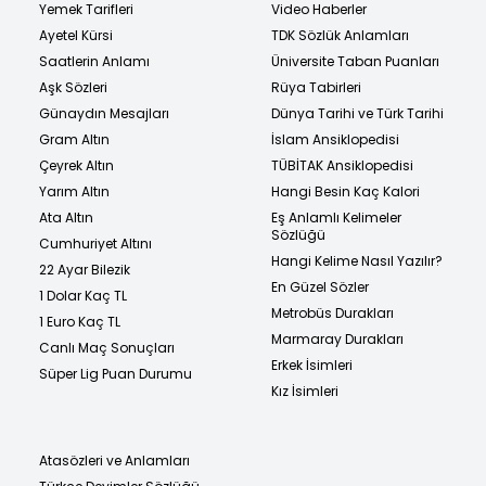
Yemek Tarifleri
Video Haberler
Ayetel Kürsi
TDK Sözlük Anlamları
Saatlerin Anlamı
Üniversite Taban Puanları
Aşk Sözleri
Rüya Tabirleri
Günaydın Mesajları
Dünya Tarihi ve Türk Tarihi
Gram Altın
İslam Ansiklopedisi
Çeyrek Altın
TÜBİTAK Ansiklopedisi
Yarım Altın
Hangi Besin Kaç Kalori
Ata Altın
Eş Anlamlı Kelimeler
Sözlüğü
Cumhuriyet Altını
Hangi Kelime Nasıl Yazılır?
22 Ayar Bilezik
En Güzel Sözler
1 Dolar Kaç TL
Metrobüs Durakları
1 Euro Kaç TL
Marmaray Durakları
Canlı Maç Sonuçları
Erkek İsimleri
Süper Lig Puan Durumu
Kız İsimleri
Atasözleri ve Anlamları