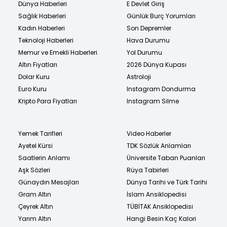
Dünya Haberleri
E Devlet Giriş
Sağlık Haberleri
Günlük Burç Yorumları
Kadın Haberleri
Son Depremler
Teknoloji Haberleri
Hava Durumu
Memur ve Emekli Haberleri
Yol Durumu
Altın Fiyatları
2026 Dünya Kupası
Dolar Kuru
Astroloji
Euro Kuru
Instagram Dondurma
Kripto Para Fiyatları
Instagram Silme
Yemek Tarifleri
Video Haberler
Ayetel Kürsi
TDK Sözlük Anlamları
Saatlerin Anlamı
Üniversite Taban Puanları
Aşk Sözleri
Rüya Tabirleri
Günaydın Mesajları
Dünya Tarihi ve Türk Tarihi
Gram Altın
İslam Ansiklopedisi
Çeyrek Altın
TÜBİTAK Ansiklopedisi
Yarım Altın
Hangi Besin Kaç Kalori