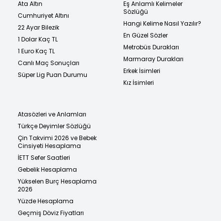
Ata Altın
Eş Anlamlı Kelimeler
Sözlüğü
Cumhuriyet Altını
Hangi Kelime Nasıl Yazılır?
22 Ayar Bilezik
En Güzel Sözler
1 Dolar Kaç TL
Metrobüs Durakları
1 Euro Kaç TL
Marmaray Durakları
Canlı Maç Sonuçları
Erkek İsimleri
Süper Lig Puan Durumu
Kız İsimleri
Atasözleri ve Anlamları
Türkçe Deyimler Sözlüğü
Çin Takvimi 2026 ve Bebek
Cinsiyeti Hesaplama
İETT Sefer Saatleri
Gebelik Hesaplama
Yükselen Burç Hesaplama
2026
Yüzde Hesaplama
Geçmiş Döviz Fiyatları