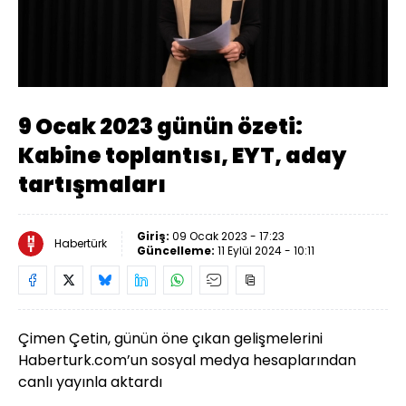
Yüklendi
:
12.52%
Sesi
Oynatma
Aç
Hızı
9 Ocak 2023 günün özeti:
Kabine toplantısı, EYT, aday
tartışmaları
Giriş:
09 Ocak 2023 - 17:23
Habertürk
Güncelleme:
11 Eylül 2024 - 10:11
Çimen Çetin, günün öne çıkan gelişmelerini
Haberturk.com’un sosyal medya hesaplarından
canlı yayınla aktardı