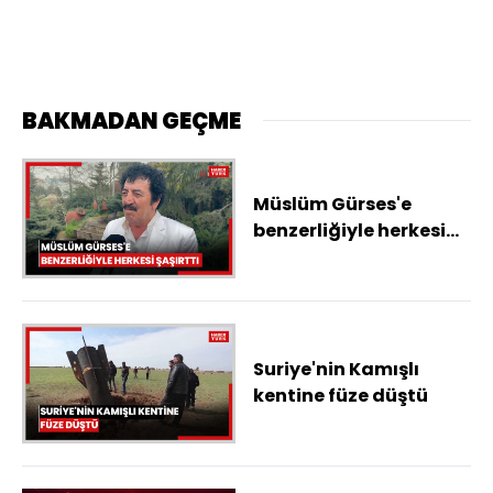
BAKMADAN GEÇME
Müslüm Gürses'e
benzerliğiyle herkesi
şaşırttı, görenler
dönüp bir daha baktı
Suriye'nin Kamışlı
kentine füze düştü