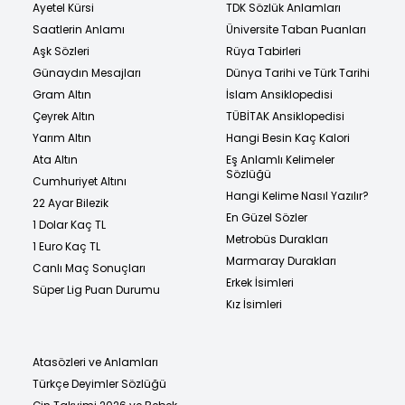
Ayetel Kürsi
TDK Sözlük Anlamları
Saatlerin Anlamı
Üniversite Taban Puanları
Aşk Sözleri
Rüya Tabirleri
Günaydın Mesajları
Dünya Tarihi ve Türk Tarihi
Gram Altın
İslam Ansiklopedisi
Çeyrek Altın
TÜBİTAK Ansiklopedisi
Yarım Altın
Hangi Besin Kaç Kalori
Ata Altın
Eş Anlamlı Kelimeler
Sözlüğü
Cumhuriyet Altını
Hangi Kelime Nasıl Yazılır?
22 Ayar Bilezik
En Güzel Sözler
1 Dolar Kaç TL
Metrobüs Durakları
1 Euro Kaç TL
Marmaray Durakları
Canlı Maç Sonuçları
Erkek İsimleri
Süper Lig Puan Durumu
Kız İsimleri
Atasözleri ve Anlamları
Türkçe Deyimler Sözlüğü