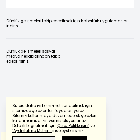
Günlük gelişmeleri takip edebilmek için habertürk uygulamasını
indirin
Günlük gelişmeleri sosyal
medya hesaplarından takip
edebilirsiniz.
Sizlere daha iyi bir hizmet sunabilmek için
sitemizde çerezlerden faydalanıyoruz.
Sitemizi kullanmaya devam ederek çerezleri
Powered by
Translate
kullanmamıza izin vermiş oluyorsunuz.
Detaylı bilgi almak için
‘Çerez Politikasını’
ve
‘Aydınlatma Metnini’
inceleyebilirsiniz.
Bu çeviride
Google Translete
kullanılmıştır.