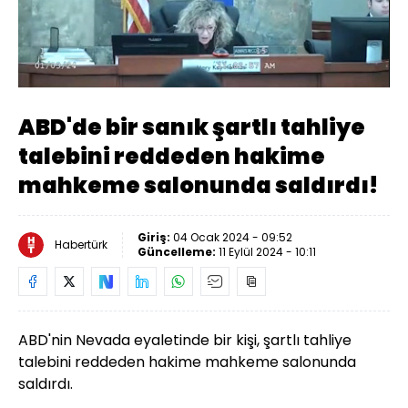
Yüklendi
:
38.13%
Sesi
Oynatma
Aç
Hızı
ABD'de bir sanık şartlı tahliye
talebini reddeden hakime
mahkeme salonunda saldırdı!
Giriş:
04 Ocak 2024 - 09:52
Habertürk
Güncelleme:
11 Eylül 2024 - 10:11
ABD'nin Nevada eyaletinde bir kişi, şartlı tahliye
talebini reddeden hakime mahkeme salonunda
saldırdı.