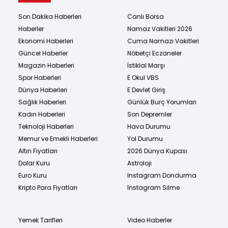
Son Dakika Haberleri
Canlı Borsa
Haberler
Namaz Vakitleri 2026
Ekonomi Haberleri
Cuma Namazı Vakitleri
Güncel Haberler
Nöbetçi Eczaneler
Magazin Haberleri
İstiklal Marşı
Spor Haberleri
E Okul VBS
Dünya Haberleri
E Devlet Giriş
Sağlık Haberleri
Günlük Burç Yorumları
Kadın Haberleri
Son Depremler
Teknoloji Haberleri
Hava Durumu
Memur ve Emekli Haberleri
Yol Durumu
Altın Fiyatları
2026 Dünya Kupası
Dolar Kuru
Astroloji
Euro Kuru
Instagram Dondurma
Kripto Para Fiyatları
Instagram Silme
Yemek Tarifleri
Video Haberler