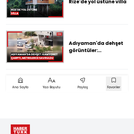
Rize'de yol üstüne villa
Adıyaman'da dehşet
görüntüler:
Kamyonetle çarptığı
kişiyi metrelerce
fırlattı
Ana Sayfa
Yazı Boyutu
Paylaş
Favoriler