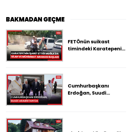
BAKMADAN GEÇME
FETÖnün suikast
timindeki Karatepenin
Muğlada gösterdiği
bölgelerde silah ve
mühimmat aramasına
başlandı
Cumhurbaşkanı
Erdoğan, Suudi
Arabistan'da