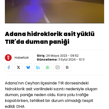
Yüklendi
:
100.00%
Sesi
Oynatma
Aç
Hızı
Adana hidroklorik asit yüklü
TIR'da duman paniği
Giriş:
24 Mayıs 2023 - 09:52
Habertürk
Güncelleme:
11 Eylül 2024 - 10:11
Adana'nın Ceyhan ilçesinde TIR dorsesindeki
hidroklorik asit varilindeki sızıntı nedeniyle oluşan
duman, paniğe neden oldu. Kara yolu trafiğe
kapatılırken, tehlikeli bir durum olmadığı tespit
edildi. DHA