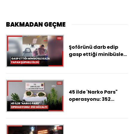
BAKMADAN GEÇME
Şoförünü darb edip
gasp ettiği minibüsle
kaza yapan şüpheli
öldü
45 ilde 'Narko Pars"
operasyonu: 352
gözaltı