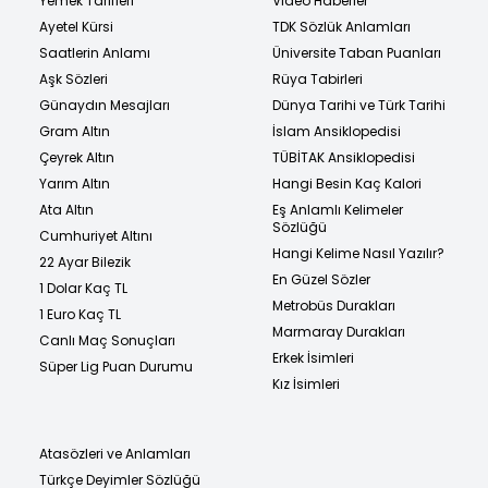
Yemek Tarifleri
Video Haberler
Ayetel Kürsi
TDK Sözlük Anlamları
Saatlerin Anlamı
Üniversite Taban Puanları
Aşk Sözleri
Rüya Tabirleri
Günaydın Mesajları
Dünya Tarihi ve Türk Tarihi
Gram Altın
İslam Ansiklopedisi
Çeyrek Altın
TÜBİTAK Ansiklopedisi
Yarım Altın
Hangi Besin Kaç Kalori
Ata Altın
Eş Anlamlı Kelimeler
Sözlüğü
Cumhuriyet Altını
Hangi Kelime Nasıl Yazılır?
22 Ayar Bilezik
En Güzel Sözler
1 Dolar Kaç TL
Metrobüs Durakları
1 Euro Kaç TL
Marmaray Durakları
Canlı Maç Sonuçları
Erkek İsimleri
Süper Lig Puan Durumu
Kız İsimleri
Atasözleri ve Anlamları
Türkçe Deyimler Sözlüğü