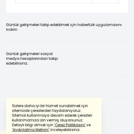
Günlük gelişmeleri takip edebilmek için habertürk uygulamasını
indirin
Günlük gelişmeleri sosyal
medya hesaplarından takip
edebilirsiniz.
Sizlere daha iyi bir hizmet sunabilmek için
sitemizde çerezlerden faydalanıyoruz.
Sitemizi kullanmaya devam ederek çerezleri
Powered by
Translate
kullanmamıza izin vermiş oluyorsunuz.
Detaylı bilgi almak için
‘Çerez Politikasını’
ve
‘Aydınlatma Metnini’
inceleyebilirsiniz.