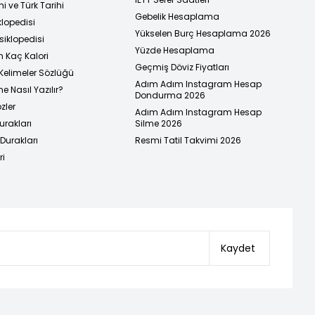
i ve Türk Tarihi
Gebelik Hesaplama
klopedisi
Yükselen Burç Hesaplama 2026
siklopedisi
Yüzde Hesaplama
n Kaç Kalori
Geçmiş Döviz Fiyatları
Kelimeler Sözlüğü
Adım Adım Instagram Hesap
e Nasıl Yazılır?
Dondurma 2026
zler
Adım Adım Instagram Hesap
urakları
Silme 2026
urakları
Resmi Tatil Takvimi 2026
ri
Kaydet