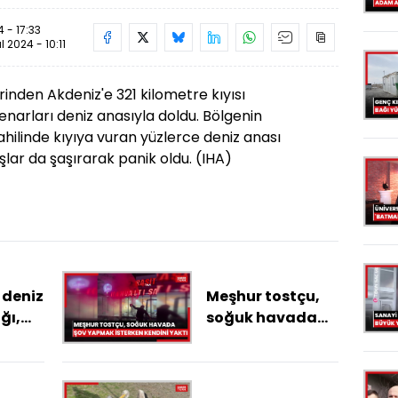
 - 17:33
ül 2024 - 10:11
rinden Akdeniz'e 321 kilometre kıyısı
enarları deniz anasıyla doldu. Bölgenin
hilinde kıyıya vuran yüzlerce deniz anası
lar da şaşırarak panik oldu. (IHA)
 deniz
Meşhur tostçu,
ğı,
soğuk havada
ığını
şov yapmak
ktı
isterken kendini
yaktı