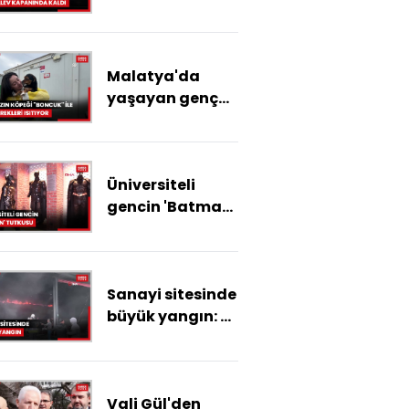
adam alev
kapanında kaldı
Malatya'da
yaşayan genç
kızın köpeği
"Boncuk" ile bağı
yürekleri ısıtıyor
Üniversiteli
gencin 'Batman'
tutkusu
Sanayi sitesinde
büyük yangın: 5
kişi hastaneye
kaldırıldı
Vali Gül'den