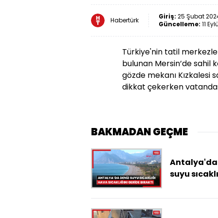
Giriş:
25 Şubat 2024
Habertürk
Güncelleme:
11 Eyl
Türkiye'nin tatil merkezle
bulunan Mersin’de sahil k
gözde mekanı Kızkalesi sa
dikkat çekerken vatandaş
BAKMADAN GEÇME
Antalya'da
suyu sıcaklı
hava sıcakl
geride bıra