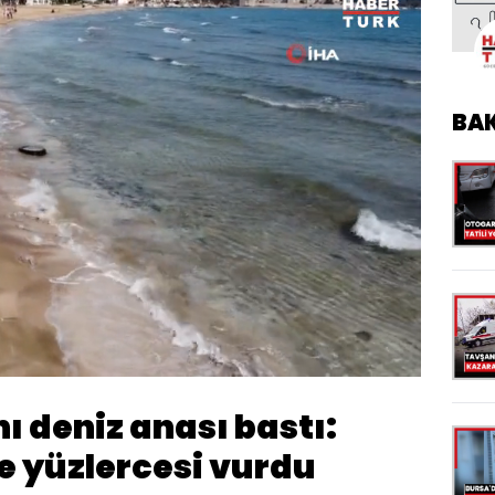
BA
Oynatma
Hızı
ı deniz anası bastı:
ne yüzlercesi vurdu