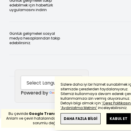
Günlük gelişmeleri takip
edebilmek için habertürk
uygulamasını indirin
Günlük gelişmeleri sosyal
medya hesaplarından takip
edebilirsiniz.
Sizlere daha iyi bir hizmet sunabilmek i
sitemizde çerezlerden faydalanıyoruz.
Powered by
Translate
Sitemizi kullanmaya devam ederek çere
kullanmamıza izin vermiş oluyorsunuz.
Detaylı bilgi almak için
‘Çerez Politikasını
‘Aydınlatma Metnini’
inceleyebilirsiniz.
Bu çeviride
Google Translete
kullanılmıştır.
Anlam ve çeviri hatalarından
haberturk.com
DAHA FAZLA BİLGİ
KABUL ET
sorumlu değildir.