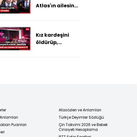
Atlas'ın ailesine
ziyaret
Kız kardeşini
öldürüp,
annesini
yaraladıktan
sonra intihar
etti
rler
Atasözleri ve Anlamları
 Anlamları
Türkçe Deyimler Sözlüğü
 Taban Puanları
Çin Takvimi 2026 ve Bebek
Cinsiyeti Hesaplama
eri
İETT Sefer Saatleri