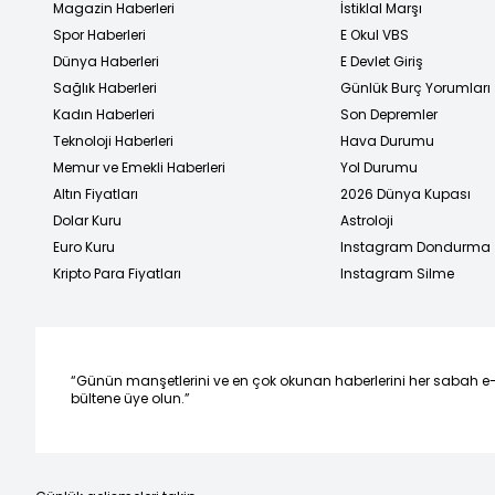
Magazin Haberleri
İstiklal Marşı
Spor Haberleri
E Okul VBS
Dünya Haberleri
E Devlet Giriş
Sağlık Haberleri
Günlük Burç Yorumları
Kadın Haberleri
Son Depremler
Teknoloji Haberleri
Hava Durumu
Memur ve Emekli Haberleri
Yol Durumu
Altın Fiyatları
2026 Dünya Kupası
Dolar Kuru
Astroloji
Euro Kuru
Instagram Dondurma
Kripto Para Fiyatları
Instagram Silme
“Günün manşetlerini ve en çok okunan haberlerini her sabah e
bültene üye olun.”