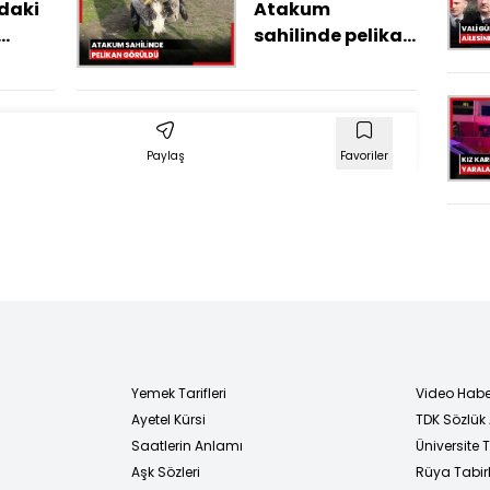
daki
Atakum
sahilinde pelikan
n
görüldü
ldü
Paylaş
Favoriler
Yemek Tarifleri
Video Habe
Ayetel Kürsi
TDK Sözlük
i
Saatlerin Anlamı
Üniversite
Aşk Sözleri
Rüya Tabirl