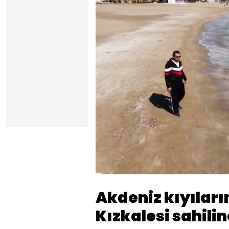
Yüklendi
:
14.27%
Sesi
Aç
Akdeniz kıyıların
Kızkalesi sahili