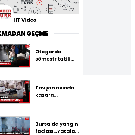
HT Video
KMADAN GEÇME
Otogarda
sömestr tatili
yoğunluğu
Tavşan avında
kazara
arkadaşını
vurdu
Bursa'da yangın
faciası...Yatalak