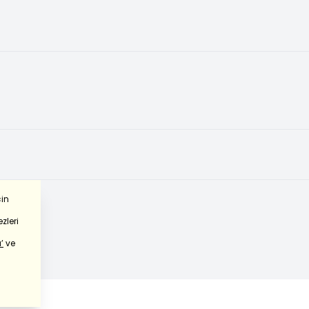
çin
zleri
’
ve