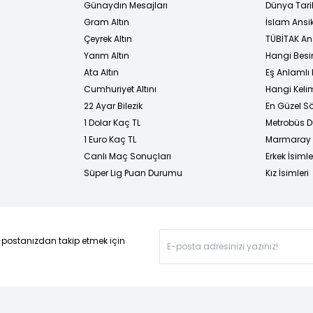
Günaydın Mesajları
Dünya Tarih
Gram Altın
İslam Ansi
Çeyrek Altın
TÜBİTAK An
Yarım Altın
Hangi Besi
Ata Altın
Eş Anlamlı 
Cumhuriyet Altını
Hangi Kelim
22 Ayar Bilezik
En Güzel Sö
1 Dolar Kaç TL
Metrobüs D
1 Euro Kaç TL
Marmaray D
Canlı Maç Sonuçları
Erkek İsimle
Süper Lig Puan Durumu
Kız İsimleri
-postanızdan takip etmek için