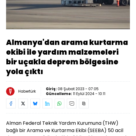
Yüklendi
:
27.01%
Sesi
Oynatma
Aç
Hızı
Almanya'dan arama kurtarma
ekibi ile yardım malzemeleri
bir uçakla deprem bölgesine
yola çıktı
Giriş:
08 Şubat 2023 - 07:05
Habertürk
Güncelleme:
11 Eylül 2024 - 10:11
Alman Federal Teknik Yardım Kurumuna (THW)
bağlı bir Arama ve Kurtarma Ekibi (SEEBA) 50 acil