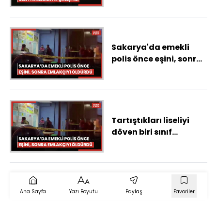
Aziz, hayatını kaybetti
Sakarya'da emekli
polis önce eşini, sonra
emlakçıyı öldürdü
Tartıştıkları liseliyi
döven biri sınıf
arkadaşı 4 öğrenci
tutuklandı
Ana Sayfa
Yazı Boyutu
Paylaş
Favoriler