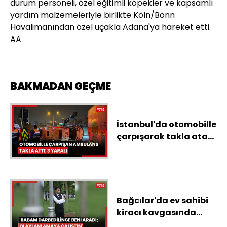
durum personeli, özel eğitimli köpekler ve kapsamlı
yardım malzemeleriyle birlikte Köln/Bonn
Havalimanından özel uçakla Adana'ya hareket etti.
AA
BAKMADAN GEÇME
İstanbul'da otomobille
çarpışarak takla atan
ambulanstaki 3 kişi
yaralandı
Bağcılar'da ev sahibi
kiracı kavgasında
kalbinden bıçaklanan