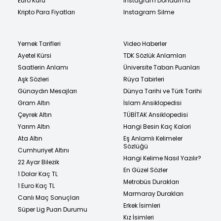
Euro Kuru
Instagram Dondurma
Kripto Para Fiyatları
Instagram Silme
Yemek Tarifleri
Video Haberler
Ayetel Kürsi
TDK Sözlük Anlamları
Saatlerin Anlamı
Üniversite Taban Puanları
Aşk Sözleri
Rüya Tabirleri
Günaydın Mesajları
Dünya Tarihi ve Türk Tarihi
Gram Altın
İslam Ansiklopedisi
Çeyrek Altın
TÜBİTAK Ansiklopedisi
Yarım Altın
Hangi Besin Kaç Kalori
Ata Altın
Eş Anlamlı Kelimeler
Sözlüğü
Cumhuriyet Altını
Hangi Kelime Nasıl Yazılır?
22 Ayar Bilezik
En Güzel Sözler
1 Dolar Kaç TL
Metrobüs Durakları
1 Euro Kaç TL
Marmaray Durakları
Canlı Maç Sonuçları
Erkek İsimleri
Süper Lig Puan Durumu
Kız İsimleri