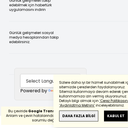
Günlük gelişmeleri takip
edebilmek için habertürk
uygulamasını indirin
Günlük gelişmeleri sosyal
medya hesaplarından takip
edebilirsiniz.
Sizlere daha iyi bir hizmet sunabilmek i
sitemizde çerezlerden faydalanıyoruz.
Powered by
Translate
Sitemizi kullanmaya devam ederek çere
kullanmamıza izin vermiş oluyorsunuz.
Detaylı bilgi almak için
‘Çerez Politikasını
‘Aydınlatma Metnini’
inceleyebilirsiniz.
Bu çeviride
Google Translete
kullanılmıştır.
Anlam ve çeviri hatalarından
haberturk.com
DAHA FAZLA BİLGİ
KABUL ET
sorumlu değildir.