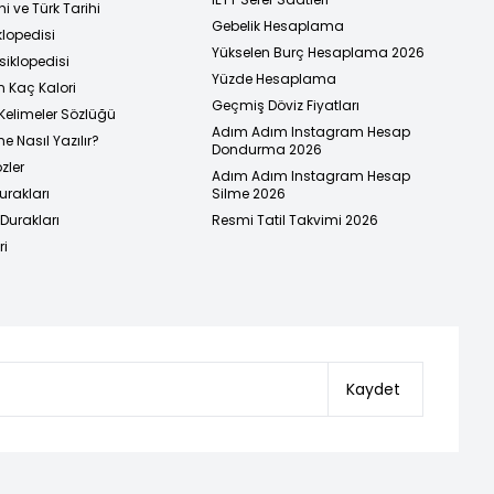
i ve Türk Tarihi
Gebelik Hesaplama
klopedisi
Yükselen Burç Hesaplama 2026
siklopedisi
Yüzde Hesaplama
n Kaç Kalori
Geçmiş Döviz Fiyatları
Kelimeler Sözlüğü
Adım Adım Instagram Hesap
e Nasıl Yazılır?
Dondurma 2026
zler
Adım Adım Instagram Hesap
urakları
Silme 2026
urakları
Resmi Tatil Takvimi 2026
ri
Kaydet