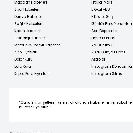
Magazin Haberleri
İstiklal Marşı
Spor Haberleri
E Okul VBS
Dünya Haberleri
E Devlet Giriş
Sağlık Haberleri
Günlük Burç Yorumları
Kadın Haberleri
Son Depremler
Teknoloji Haberleri
Hava Durumu
Memur ve Emekli Haberleri
Yol Durumu
Altın Fiyatları
2026 Dünya Kupası
Dolar Kuru
Astroloji
Euro Kuru
Instagram Dondurma
Kripto Para Fiyatları
Instagram Silme
“Günün manşetlerini ve en çok okunan haberlerini her sabah e
bültene üye olun.”