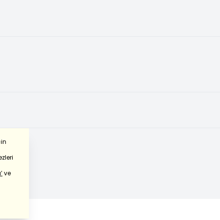
çin
zleri
’
ve