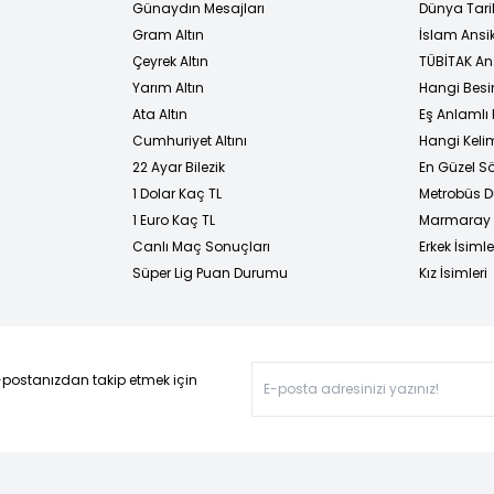
Günaydın Mesajları
Dünya Tarih
Gram Altın
İslam Ansi
Çeyrek Altın
TÜBİTAK An
Yarım Altın
Hangi Besi
Ata Altın
Eş Anlamlı 
Cumhuriyet Altını
Hangi Kelim
22 Ayar Bilezik
En Güzel Sö
1 Dolar Kaç TL
Metrobüs D
1 Euro Kaç TL
Marmaray D
Canlı Maç Sonuçları
Erkek İsimle
Süper Lig Puan Durumu
Kız İsimleri
-postanızdan takip etmek için