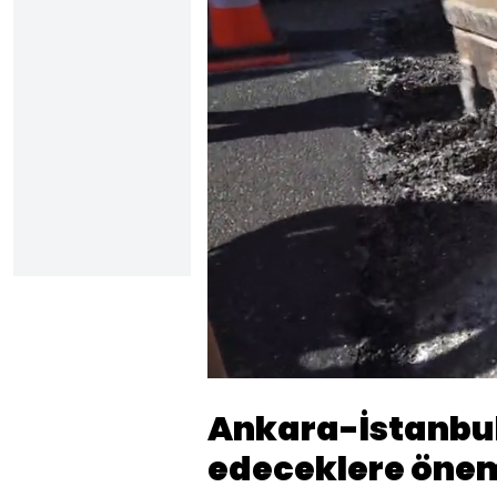
Yüklendi
:
19.36%
Sesi
Aç
Ankara-İstanbul
edeceklere önem