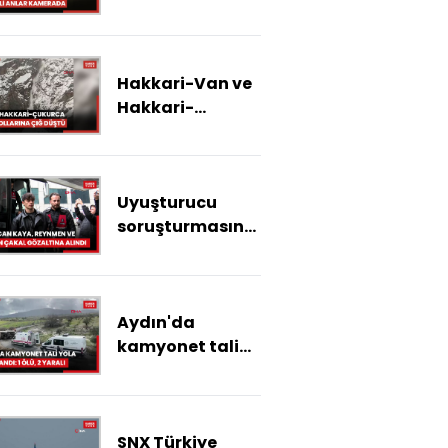
tehlikeli anlar
kamerada
Hakkari-Van ve
Hakkari-
Çukurca kara
yollarına çığ
düştü
Uyuşturucu
soruşturmasında
Hasan Can Kaya
ve Reynmen
gözaltına alındı
Aydın'da
kamyonet tali
yola yuvarlandı:
1 ölü, 2 yaralı
SNX Türkiye