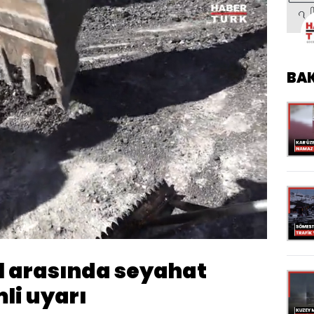
BA
Oynatma
Hızı
 arasında seyahat
li uyarı