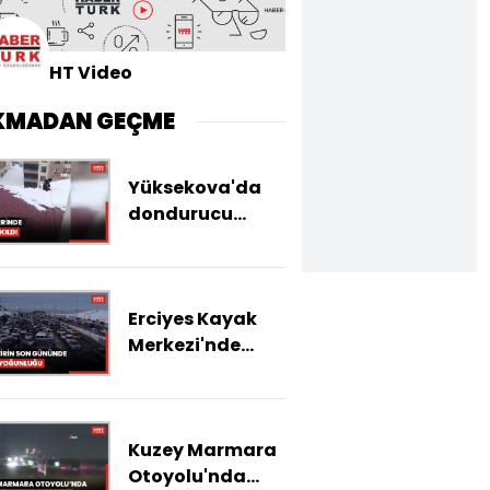
HT Video
KMADAN GEÇME
Yüksekova'da
dondurucu
soğuğa rağmen
çatıda ibadet:
Kar üzerinde
Erciyes Kayak
namaz kıldı
Merkezi'nde
sömestirin son
gününde trafik
yoğunluğu
Kuzey Marmara
Otoyolu'nda