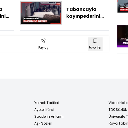
hayata
layla
döndürdü
a
Tabancayla
ini
kayınpederini
öldürüp,
rini
kayınbiraderini
an
yaraladıktan
sonra kaçtı
Paylaş
Favoriler
Yemek Tarifleri
Video Habe
Ayetel Kürsi
TDK Sözlük
i
Saatlerin Anlamı
Üniversite
Aşk Sözleri
Rüya Tabirl