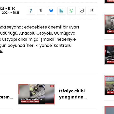
23 - 13:30
ül 2024 - 10:11
nda seyahat edeceklere önemli bir uyarı
 Müdürlüğü, Anadolu Otoyolu, Gümüşova-
 üstyapı onarım çalışmaları nedeniyle
gün boyunca 'her iki yönde' kontrollü
du
İtfaiye ekibi
pısını
yangından
pheli,
kurtardığı kediyi
kalp masajıyla