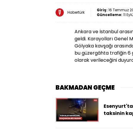
Giriş:
16 Temmuz 20
Habertürk
Güncelleme:
11 Eyl
Ankara ve İstanbul arası
geldi. Karayolları Genel
Gölyaka kavşağı arasında
bu güzergâhta trafiğin 6 
olarak verileceğini duyur
BAKMADAN GEÇME
Esenyurt'ta
taksinin ka
zorlayan şü
kendisine