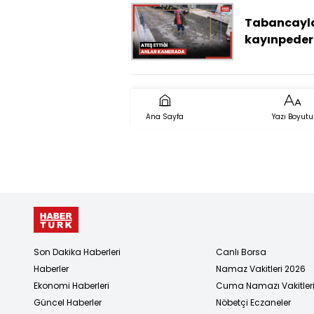
müdahale
edenleri pa
Tabancayl
kovaladı
kayınpeder
öldürüp,
kayınbirade
yaraladıkt
sonra kaçtı
Ana Sayfa
Yazı Boyutu
Son Dakika Haberleri
Canlı Borsa
Haberler
Namaz Vakitleri 2026
Ekonomi Haberleri
Cuma Namazı Vakitler
Güncel Haberler
Nöbetçi Eczaneler