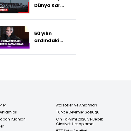
Dünya Kar
Motosikleti
Şampiyonası
Rize'de başladı
50 yılın
ardındaki
Menderes
Samancılar
rler
Atasözleri ve Anlamları
 Anlamları
Türkçe Deyimler Sözlüğü
 Taban Puanları
Çin Takvimi 2026 ve Bebek
Cinsiyeti Hesaplama
eri
İETT Sefer Saatleri