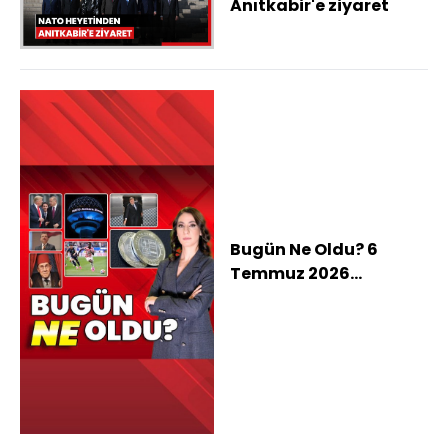
Anıtkabir'e ziyaret
Bugün Ne Oldu? 6
Temmuz 2026
haberleri: Trump'ın
NATO Zirvesi programı,
Zirve için hatıra parası,
Zihni Göktay hayatını
kaybetti, Dünya
Kupası'nda tartışma
yaratan kırmızı kart