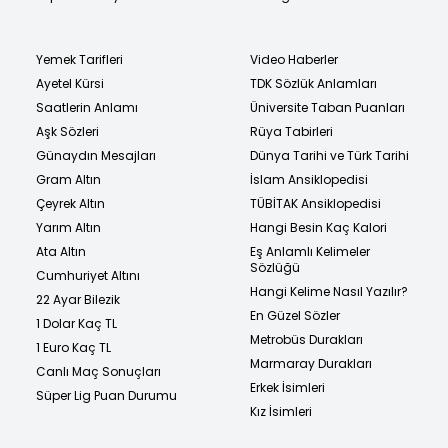
Yemek Tarifleri
Video Haberler
Ayetel Kürsi
TDK Sözlük Anlamları
Saatlerin Anlamı
Üniversite Taban Puanları
Aşk Sözleri
Rüya Tabirleri
Günaydın Mesajları
Dünya Tarihi ve Türk Tarihi
Gram Altın
İslam Ansiklopedisi
Çeyrek Altın
TÜBİTAK Ansiklopedisi
Yarım Altın
Hangi Besin Kaç Kalori
Ata Altın
Eş Anlamlı Kelimeler
Sözlüğü
Cumhuriyet Altını
Hangi Kelime Nasıl Yazılır?
22 Ayar Bilezik
En Güzel Sözler
1 Dolar Kaç TL
Metrobüs Durakları
1 Euro Kaç TL
Marmaray Durakları
Canlı Maç Sonuçları
Erkek İsimleri
Süper Lig Puan Durumu
Kız İsimleri