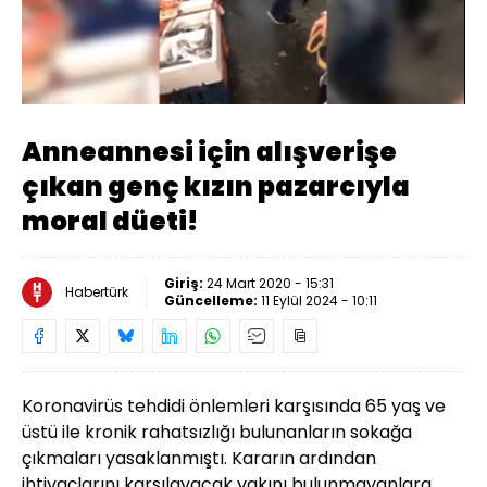
Yüklendi
:
54.09%
Sesi
Oynatma
Aç
Hızı
Anneannesi için alışverişe
çıkan genç kızın pazarcıyla
moral düeti!
Giriş:
24 Mart 2020 - 15:31
Habertürk
Güncelleme:
11 Eylül 2024 - 10:11
Koronavirüs tehdidi önlemleri karşısında 65 yaş ve
üstü ile kronik rahatsızlığı bulunanların sokağa
çıkmaları yasaklanmıştı. Kararın ardından
ihtiyaçlarını karşılayacak yakını bulunmayanlara