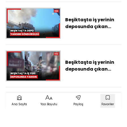
kararı
Beşiktaşta iş yerinin
deposunda çıkan
yangın itfaiye
ekiplerince söndürüldü
Beşiktaşta iş yerinin
deposunda çıkan
yangın itfaiye
ekiplerince söndürüldü
Ana Sayfa
Yazı Boyutu
Paylaş
Favoriler