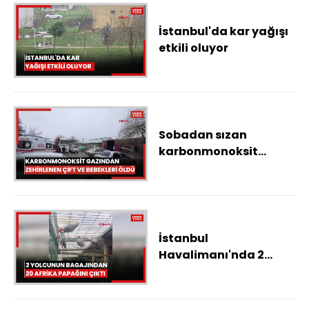
İstanbul'da kar yağışı
etkili oluyor
Sobadan sızan
karbonmonoksit
gazından zehirlenen
anne, baba ve 8 aylık
bebekleri öldü
İstanbul
Havalimanı'nda 2
yolcunun bagajından
20 Afrika papağını
çıktı