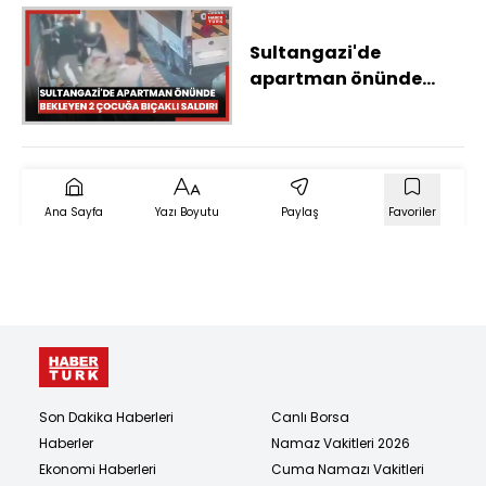
Sultangazi'de
apartman önünde
bekleyen 2 çocuğa
bıçaklı saldırı: 5 şüpheli
yakalandı
Ana Sayfa
Yazı Boyutu
Paylaş
Favoriler
Son Dakika Haberleri
Canlı Borsa
Haberler
Namaz Vakitleri 2026
Ekonomi Haberleri
Cuma Namazı Vakitleri