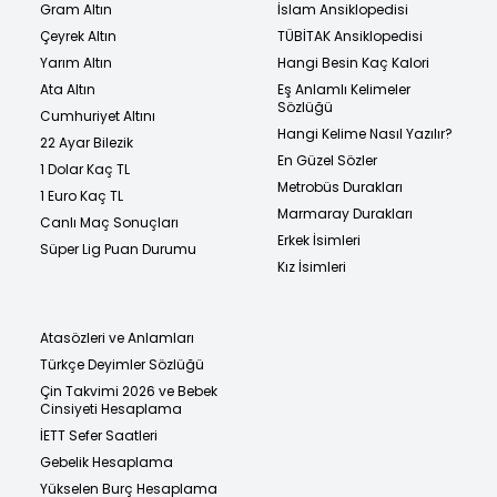
Gram Altın
İslam Ansiklopedisi
Çeyrek Altın
TÜBİTAK Ansiklopedisi
Yarım Altın
Hangi Besin Kaç Kalori
Ata Altın
Eş Anlamlı Kelimeler
Sözlüğü
Cumhuriyet Altını
Hangi Kelime Nasıl Yazılır?
22 Ayar Bilezik
En Güzel Sözler
1 Dolar Kaç TL
Metrobüs Durakları
1 Euro Kaç TL
Marmaray Durakları
Canlı Maç Sonuçları
Erkek İsimleri
Süper Lig Puan Durumu
Kız İsimleri
Atasözleri ve Anlamları
Türkçe Deyimler Sözlüğü
Çin Takvimi 2026 ve Bebek
Cinsiyeti Hesaplama
İETT Sefer Saatleri
Gebelik Hesaplama
Yükselen Burç Hesaplama