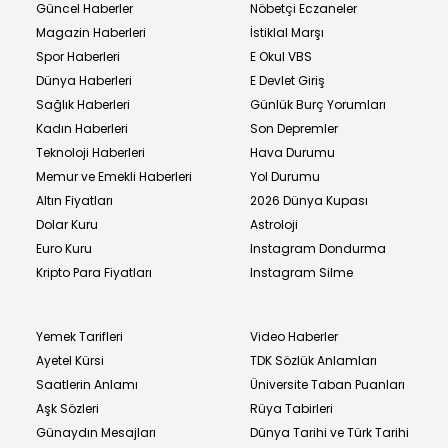
Güncel Haberler
Nöbetçi Eczaneler
Magazin Haberleri
İstiklal Marşı
Spor Haberleri
E Okul VBS
Dünya Haberleri
E Devlet Giriş
Sağlık Haberleri
Günlük Burç Yorumları
Kadın Haberleri
Son Depremler
Teknoloji Haberleri
Hava Durumu
Memur ve Emekli Haberleri
Yol Durumu
Altın Fiyatları
2026 Dünya Kupası
Dolar Kuru
Astroloji
Euro Kuru
Instagram Dondurma
Kripto Para Fiyatları
Instagram Silme
Yemek Tarifleri
Video Haberler
Ayetel Kürsi
TDK Sözlük Anlamları
Saatlerin Anlamı
Üniversite Taban Puanları
Aşk Sözleri
Rüya Tabirleri
Günaydın Mesajları
Dünya Tarihi ve Türk Tarihi