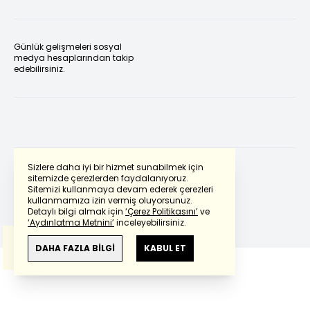
Günlük gelişmeleri sosyal
medya hesaplarından takip
edebilirsiniz.
Sizlere daha iyi bir hizmet sunabilmek için
sitemizde çerezlerden faydalanıyoruz.
Sitemizi kullanmaya devam ederek çerezleri
Powered by
Translate
kullanmamıza izin vermiş oluyorsunuz.
Detaylı bilgi almak için
‘Çerez Politikasını’
ve
‘Aydınlatma Metnini’
inceleyebilirsiniz.
Bu çeviride
Google Translete
kullanılmıştır.
Anlam ve çeviri hatalarından
haberturk.com
DAHA FAZLA BİLGİ
KABUL ET
sorumlu değildir.