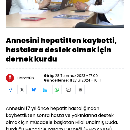
Yüklendi
:
10.03%
Sesi
Oynatma
Aç
Hızı
Annesini hepatitten kaybetti,
hastalara destek olmak için
dernek kurdu
Giriş:
28 Temmuz 2023 - 17:09
Habertürk
Güncelleme:
11 Eylül 2024 - 10:11
Annesini 17 yıl önce hepatit hastalığından
kaybettikten sonra hasta ve yakınlarına destek
olmak için mücadele başlatan Hilal Ünalmış Duda,
kurduğu Hepatitle Yaşam Derneği (HEPYAŞAM)