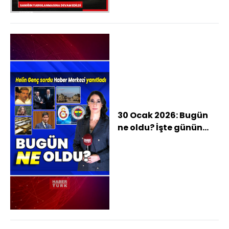
istediği iddia edilen
sanığın
yargılanmasına
devam edildi
30 Ocak 2026: Bugün
ne oldu? İşte günün
öne çıkan haberleri