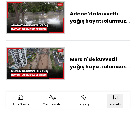
Adana'da kuvvetli
yağış hayatı olumsuz
etkiledi
Mersin'de kuvvetli
yağış hayatı olumsuz
etkiliyor
Ana Sayfa
Yazı Boyutu
Paylaş
Favoriler