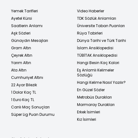
Yemek Tarifleri
Video Haberler
Ayetel Kürsi
TDK Sözlük Anlamları
Saatlerin Anlamı
Üniversite Taban Puanları
Aşk Sözleri
Rüya Tabirleri
Günaydın Mesajları
Dünya Tarihi ve Türk Tarihi
Gram Altın
İslam Ansiklopedisi
Çeyrek Altın
TÜBİTAK Ansiklopedisi
Yarım Altın
Hangi Besin Kaç Kalori
Ata Altın
Eş Anlamlı Kelimeler
Sözlüğü
Cumhuriyet Altını
Hangi Kelime Nasıl Yazılır?
22 Ayar Bilezik
En Güzel Sözler
1 Dolar Kaç TL
Metrobüs Durakları
1 Euro Kaç TL
Marmaray Durakları
Canlı Maç Sonuçları
Erkek İsimleri
Süper Lig Puan Durumu
Kız İsimleri