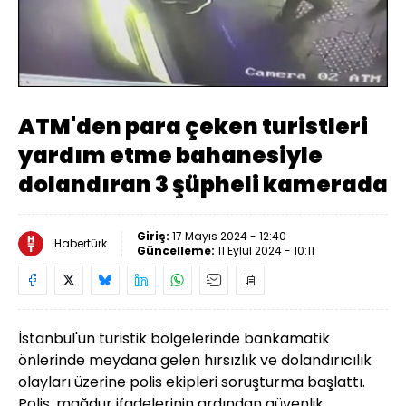
Yüklendi
:
30.01%
Sesi
Oynatma
Aç
Hızı
ATM'den para çeken turistleri
yardım etme bahanesiyle
dolandıran 3 şüpheli kamerada
Giriş:
17 Mayıs 2024 - 12:40
Habertürk
Güncelleme:
11 Eylül 2024 - 10:11
İstanbul'un turistik bölgelerinde bankamatik
önlerinde meydana gelen hırsızlık ve dolandırıcılık
olayları üzerine polis ekipleri soruşturma başlattı.
Polis, mağdur ifadelerinin ardından güvenlik